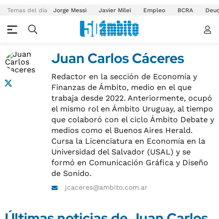
Temas del día
Jorge Messi
Javier Milei
Empleo
BCRA
Deu
Juan Carlos Cáceres
Redactor en la sección de Economía y
Finanzas de Ámbito, medio en el que
trabaja desde 2022. Anteriormente, ocupó
el mismo rol en Ámbito Uruguay, al tiempo
que colaboró con el ciclo Ámbito Debate y
medios como el Buenos Aires Herald.
Cursa la Licenciatura en Economía en la
Universidad del Salvador (USAL) y se
formó en Comunicación Gráfica y Diseño
de Sonido.
jcaceres@ambito.com.ar
Últimas noticias de Juan Carlos