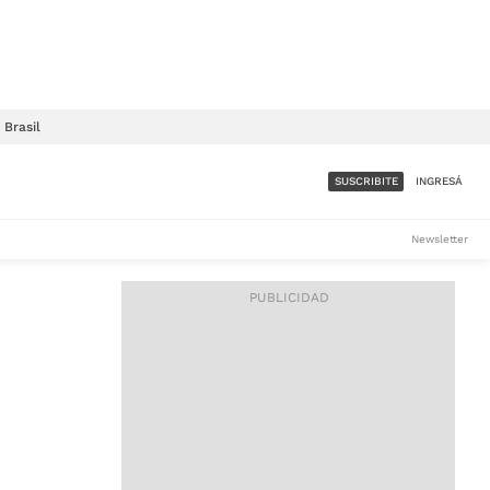
Brasil
SUSCRIBITE
INGRESÁ
SUMATE A LA COMUNIDAD
Newsletter
DE ÁMBITO
LES
ACCESO FULL - $1.800/MES
ES
CORPORATIVO - CONSULTAR
Si tenés dudas comunicate
con nosotros a
IOS
suscripciones@ambito.com.ar
Llamanos al (54) 11 4556-
9147/48 o
al (54) 11 4449-3256 de lunes a