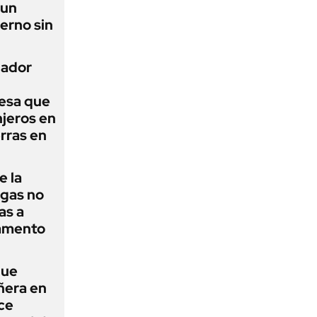
 un
erno sin
nador
esa que
njeros en
erras en
e la
agas no
as a
camento
que
ñera en
ce