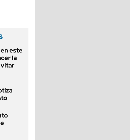
viernes de 10 a 18
s
 en este
cer la
vitar
otiza
sto
nto
de