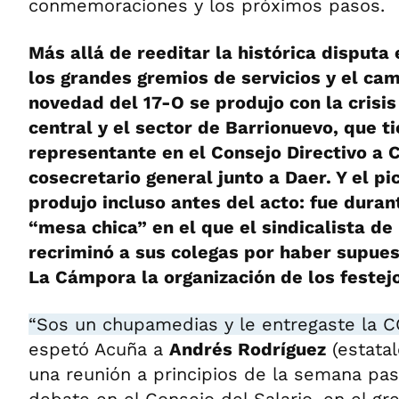
conmemoraciones y los próximos pasos.
Más allá de reeditar la histórica disputa
los grandes gremios de servicios y el ca
novedad del 17-O se produjo con la crisis
central y el sector de Barrionuevo, que 
representante en el Consejo Directivo a 
cosecretario general junto a Daer. Y el pi
produjo incluso antes del acto: fue duran
“mesa chica” en el que el sindicalista de
recriminó a sus colegas por haber supu
La Cámpora la organización de los festej
“Sos un chupamedias y le entregaste la C
espetó Acuña a
Andrés Rodríguez
(estata
una reunión a principios de la semana pas
debate en el Consejo del Salario, en el gr