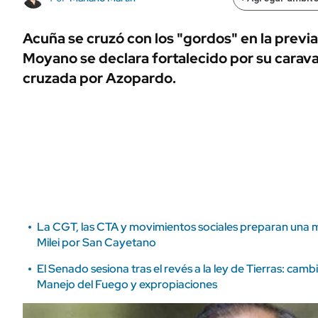
ÁMBITO DEBATE
Municipios
MEDIAKIT AMBITO DEBATE
Acuña se cruzó con los "gordos" en la previa
URUGUAY
Moyano se declara fortalecido por su carav
cruzada por Azopardo.
La CGT, las CTA y movimientos sociales preparan una 
Milei por San Cayetano
El Senado sesiona tras el revés a la ley de Tierras: camb
Manejo del Fuego y expropiaciones