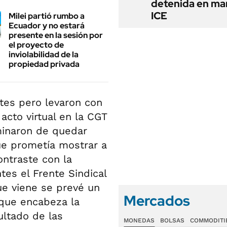
detenida en ma
ICE
Milei partió rumbo a
Ecuador y no estará
presente en la sesión por
el proyecto de
inviolabilidad de la
propiedad privada
tes pero levaron con
 acto virtual en la CGT
minaron de quedar
ue prometía mostrar a
ontraste con la
tes el Frente Sindical
e viene se prevé un
Mercados
 que encabeza la
ultado de las
MONEDAS
BOLSAS
COMMODITI