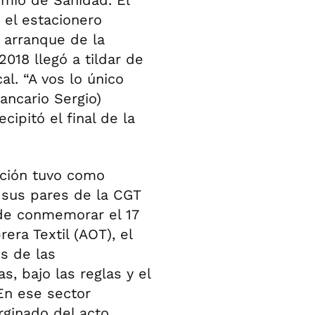
 el estacionero
 arranque de la
2018 llegó a tildar de
al. “A vos lo único
ancario Sergio)
cipitó el final de la
cción tuvo como
 sus pares de la CGT
de conmemorar el 17
era Textil (AOT), el
s de las
, bajo las reglas y el
 En ese sector
ginado del acto