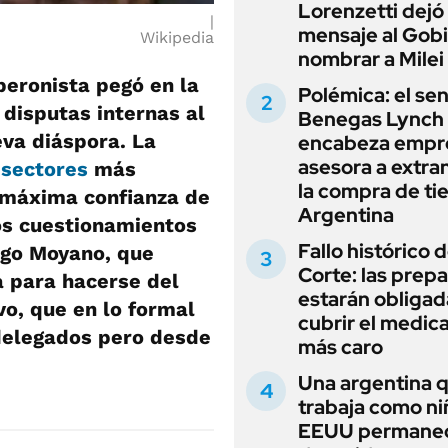
Lorenzetti dejó
mensaje al Gobi
Wikipedia
nombrar a Milei
peronista pegó en la
Polémica: el se
 disputas internas al
Benegas Lynch
eva diáspora. La
encabeza empr
asesora a extra
s
sectores
más
la compra de ti
a máxima confianza de
Argentina
los cuestionamientos
Fallo histórico d
ugo Moyano, que
Corte: las prep
a para hacerse del
estarán obligad
vo, que en lo formal
cubrir el medi
delegados pero desde
más caro
Una argentina 
trabaja como ni
EEUU permane