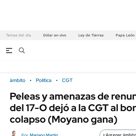
Temas del día
Dólar en vivo
Ley de Tierras
Papa León 
NEGOCIOS
ÚLTIMAS NOTICIAS
Especiales Ámbito
ECONOMÍA
ámbito
Política
CGT
Real Estate
Banco de Datos
Peleas y amenazas de renun
Sustentabilidad
Campo
del 17-O dejó a la CGT al bo
Seguros
FINANZAS
ENERGY REPORT
colapso (Moyano gana)
Dólar
POLÍTICA
Mercados
Mariano Martín
Por
+
Agregar ámbito
Nacional