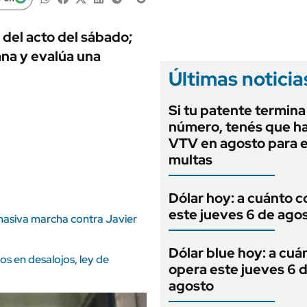
ANUARIO 2025
LIFESTYLE
EDICIÓN IMPRESA
AUTOS
 del acto del sábado;
ana y evalúa una
Últimas noticia
Si tu patente termina
número, tenés que ha
VTV en agosto para e
multas
Dólar hoy: a cuánto c
este jueves 6 de ago
masiva marcha contra Javier
Dólar blue hoy: a cuá
ios en desalojos, ley de
opera este jueves 6 
agosto