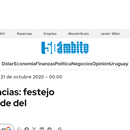
XIV
Reservas
Empleo
Monotributo
Javier Milei
Anuario autos 2026
Dólar
Economía
Finanzas
Política
Negocios
Opinión
Uruguay
TECNOLOGÍA
NOVEDADES FISCA
MÉXICO
21 de octubre 2020 - 00:00
EDICTOS JUDICIAL
OPINIÓN
cias: festejo
MULTAS
MUNDO
rde del
LICITACIONES
INFORMACIÓN GENERAL
CUADROS TARIFAR
ESPECTÁCULOS
RECALL
DEPORTES
 en