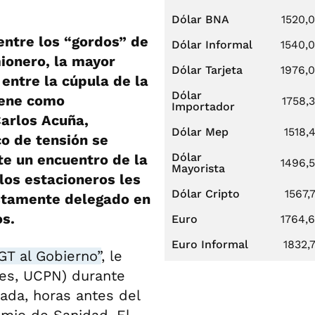
Dólar BNA
1520,
 entre los “gordos” de
Dólar Informal
1540,
mionero, la mayor
Dólar Tarjeta
1976,
 entre la cúpula de la
Dólar
tiene como
1758,
Importador
Carlos Acuña,
Dólar Mep
1518,
co de tensión se
Dólar
te un encuentro de la
1496,
Mayorista
 los estacioneros les
Dólar Cripto
1567,
estamente delegado en
os.
Euro
1764,
Euro Informal
1832,
GT al Gobierno”
, le
les, UCPN) durante
ada, horas antes del
emio de Sanidad. El