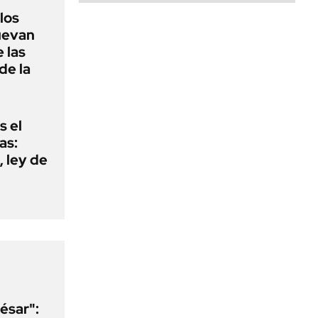
 los
nuevan
 las
de la
s el
as:
 ley de
ésar":