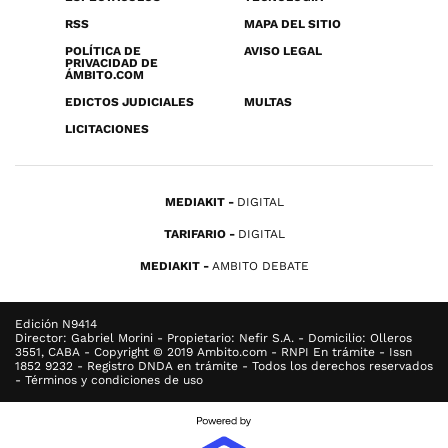
RSS
MAPA DEL SITIO
POLÍTICA DE
AVISO LEGAL
PRIVACIDAD DE
ÁMBITO.COM
EDICTOS JUDICIALES
MULTAS
LICITACIONES
MEDIAKIT
DIGITAL
TARIFARIO
DIGITAL
MEDIAKIT
AMBITO DEBATE
Edición N9414
Director: Gabriel Morini - Propietario: Nefir S.A. - Domicilio: Olleros
3551, CABA - Copyright © 2019 Ambito.com - RNPI En trámite - Issn
1852 9232 - Registro DNDA en trámite - Todos los derechos reservados
- Términos y condiciones de uso