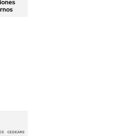
iones
ernos
ES
CEDEARS