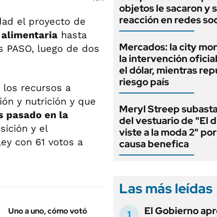
objetos le sacaron y 
reacción en redes soc
ad el proyecto de
alimentaria
hasta
Mercados: la city mo
as PASO, luego de dos
la intervención oficia
el dólar, mientras rep
riesgo país
los recursos a
ión y nutrición y que
Meryl Streep subasta
s pasado en la
del vestuario de "El d
ición y el
viste a la moda 2" po
ley con 61 votos a
causa benefica
Las más leídas
El Gobierno apr
Uno a uno, cómo votó