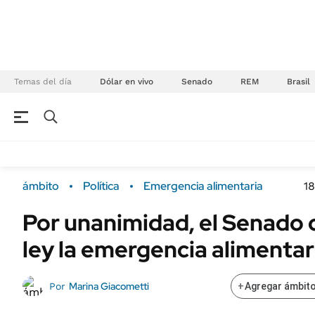
Temas del día
Dólar en vivo
Senado
REM
Brasil
NEGOCIOS
ÚLTIMAS NOTICIAS
Especiales Ámbito
ECONOMÍA
ámbito
Política
Emergencia alimentaria
18
Real Estate
Banco de Datos
Por unanimidad, el Senado 
Sustentabilidad
Campo
ley la emergencia alimentar
Seguros
FINANZAS
ENERGY REPORT
Dólar
Marina Giacometti
Por
+
Agregar ámbito
POLÍTICA
Mercados
Nacional