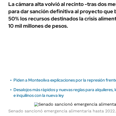
ÁMBITO DEBATE
La cámara alta volvió al recinto -tras dos m
Municipios
para dar sanción definitiva al proyecto que
MEDIAKIT AMBITO DEBATE
URUGUAY
50% los recursos destinados la crisis alimen
10 mil millones de pesos.
Piden a Monteoliva explicaciones por la represión fren
Desalojos más rápidos y nuevas reglas para alquileres, 
e inquilinos con la nueva ley
Senado sancionó emergencia alimentaria hasta 2022.