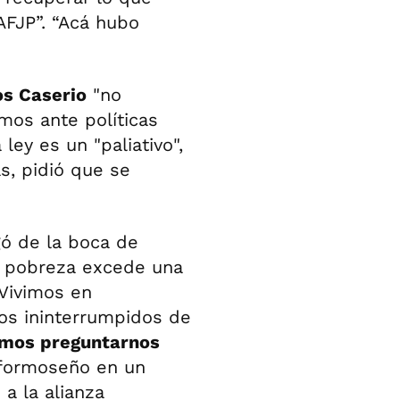
AFJP”. “Acá hubo
os Caserio
"no
mos ante políticas
ey es un "paliativo",
s, pidió que se
gó de la boca de
la pobreza excede una
 Vivimos en
os ininterrumpidos de
mos preguntarnos
l formoseño en un
a la alianza