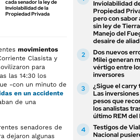
cada senador la ley de
Inviolabilidad de
Inviolabilidad de la
Propiedad Priv
Propiedad Privada
pero con sabor
sin ley de Tierra
Manejo del Fue
desaire de alia
rentes
movimientos
Dos nuevos err
orriente Clasista y
Milei generan 
ovilizaron para
vértigo entre lo
inversores
as las 14:30 los
 que -con un minuto de
¿Sigue el carry
idas en un accidente
Las inversiones
pesos que rec
aban de una
los analistas tra
último REM de
Testigos de Via
erentes senadores de
Nacional pusier
ra dejaron algunas