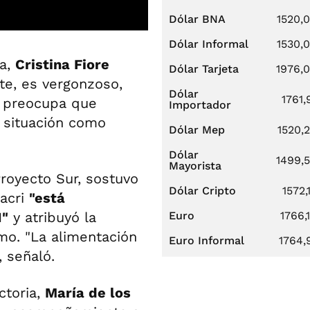
Dólar BNA
1520,
Dólar Informal
1530,
ña,
Cristina Fiore
Dólar Tarjeta
1976,
te, es vergonzoso,
Dólar
1761,
e preocupa que
Importador
a situación como
Dólar Mep
1520,
Dólar
1499,
Mayorista
royecto Sur, sostuvo
Dólar Cripto
1572,
Macri
"está
Euro
1766,
1"
y atribuyó la
smo. "La alimentación
Euro Informal
1764,
 señaló.
ctoria,
María de los