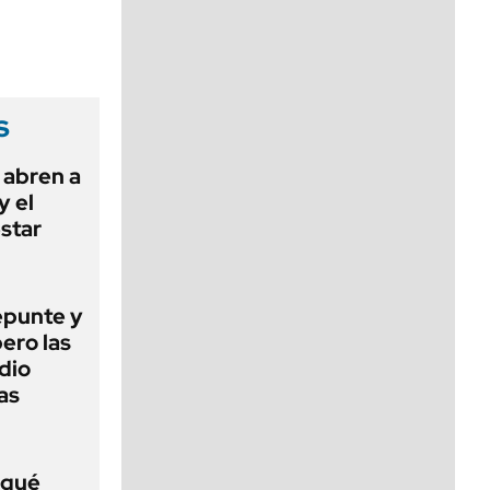
viernes de 10 a 18
s
 abren a
y el
estar
epunte y
ero las
dio
as
 qué