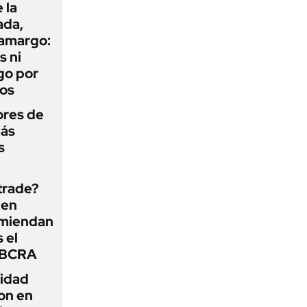
 la
ada,
 amargo:
s ni
go por
dos
ores de
más
s
 trade?
 en
omiendan
s el
l BCRA
lidad
on en