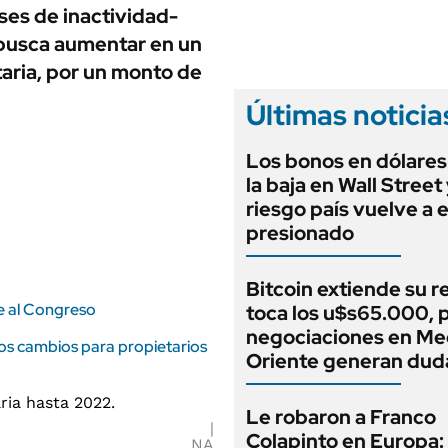
ANUARIO 2025
eses de inactividad-
LIFESTYLE
EDICIÓN IMPRESA
 busca aumentar en un
AUTOS
taria, por un monto de
Últimas noticia
Los bonos en dólares
la baja en Wall Street 
riesgo país vuelve a 
presionado
Bitcoin extiende su r
te al Congreso
toca los u$s65.000, p
negociaciones en Me
los cambios para propietarios
Oriente generan dud
Le robaron a Franco
Colapinto en Europa:
NA