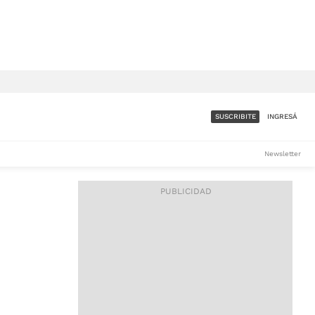
SUSCRIBITE
INGRESÁ
SUMATE A LA COMUNIDAD
Newsletter
DE ÁMBITO
LES
ACCESO FULL - $1.800/MES
ES
CORPORATIVO - CONSULTAR
Si tenés dudas comunicate
con nosotros a
IOS
suscripciones@ambito.com.ar
Llamanos al (54) 11 4556-
9147/48 o
al (54) 11 4449-3256 de lunes a