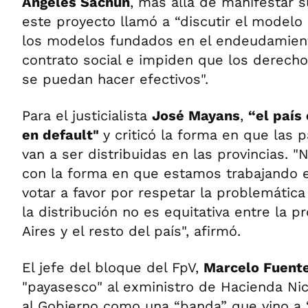
Ángeles Sacnun
, más allá de manifestar
este proyecto llamó a “discutir el model
los modelos fundados en el endeudamient
contrato social e impiden que los derech
se puedan hacer efectivos".
Para el justicialista
José Mayans
,
“el país
en default"
y criticó la forma en que las 
van a ser distribuidas en las provincias. 
con la forma en que estamos trabajando e
votar a favor por respetar la problemáti
la distribución no es equitativa entre la p
Aires y el resto del país", afirmó.
El jefe del bloque del FpV,
Marcelo Fuent
"payasesco" al exministro de Hacienda Nico
al Gobierno como una “banda” que vino a 