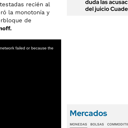
duda las acusac
testadas recién al
del juicio Cuad
ró la monotonía y
erbloque de
noff.
Mercados
MONEDAS
BOLSAS
COMMODITI