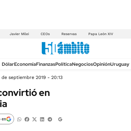
Javier Milei
CEOs
Reservas
Papa León XIV
Anuario autos 2026
Dólar
Economía
Finanzas
Política
Negocios
Opinión
Uruguay
TECNOLOGÍA
NOVEDADES FISCA
MÉXICO
 de septiembre 2019 - 20:13
EDICTOS JUDICIAL
OPINIÓN
convirtió en
MULTAS
MUNDO
ia
LICITACIONES
INFORMACIÓN GENERAL
CUADROS TARIFAR
ESPECTÁCULOS
 en
RECALL
DEPORTES