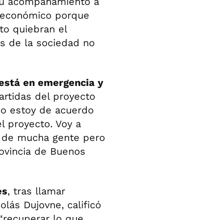
 su acompañamiento a
o económico porque
o quiebran el
os de la sociedad no
 está en emergencia y
partidas del proyecto
"No estoy de acuerdo
l proyecto. Voy a
ca de mucha gente pero
rovincia de Buenos
es
, tras llamar
lás Dujovne, calificó
“recuperar lo que