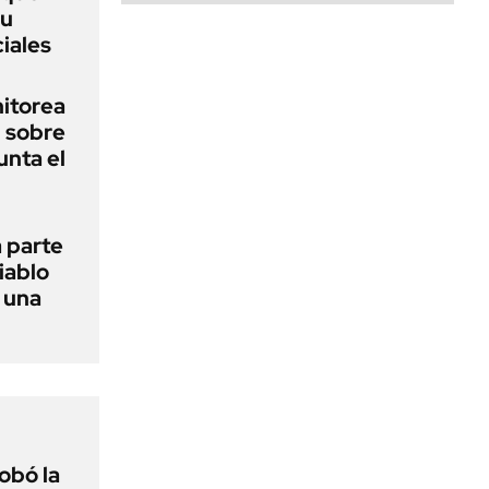
su
iales
nitorea
l sobre
unta el
 parte
iablo
r una
obó la