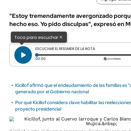
ÁMBITO DEBATE
Municipios
MEDIAKIT AMBITO DEBATE
"Estoy tremendamente avergonzado porque
URUGUAY
hecho eso. Yo pido disculpas", expresó en 
×
Toca para escuchar
ESCUCHAR EL RESUMEN DE LA NOTA
Tiempo transcurrido: 0 segundos
00:00
Kicillof afirmó que el endeudamiento de las familias es 
generado por el Gobierno nacional
Por qué Kicillof considera clave habilitar las reeleccion
proyecto presidencial