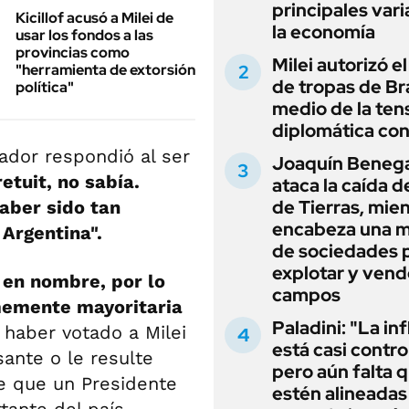
principales vari
Kicillof acusó a Milei de
la economía
usar los fondos a las
provincias como
Milei autorizó e
"herramienta de extorsión
de tropas de Bra
política"
medio de la ten
diplomática con
ador respondió al ser
Joaquín Beneg
retuit, no sabía.
ataca la caída de
de Tierras, mie
aber sido tan
encabeza una 
 Argentina".
de sociedades 
explotar y vend
 en nombre, por lo
campos
memente mayoritaria
Paladini: "La in
 haber votado a Milei
está casi contro
sante o le resulte
pero aún falta 
e que un Presidente
estén alineadas 