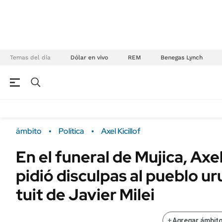
Temas del día
Dólar en vivo
REM
Benegas Lynch
NEGOCIOS
ÚLTIMAS NOTICIAS
Especiales Ámbito
ECONOMÍA
ámbito
Política
Axel Kicillof
Real Estate
Banco de Datos
En el funeral de Mujica, Axel 
Sustentabilidad
Campo
pidió disculpas al pueblo u
Seguros
FINANZAS
ENERGY REPORT
tuit de Javier Milei
Dólar
POLÍTICA
Mercados
+
Agregar ámbito
Nacional