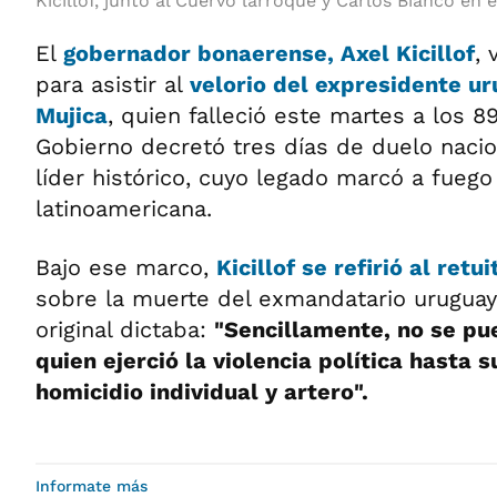
Kicillof, junto al Cuervo larroque y Carlos Bianco en 
El
gobernador bonaerense,
Axel Kicillof
, 
para asistir al
velorio del expresidente u
Mujica
, quien falleció este martes a los 8
Gobierno decretó tres días de duelo nacio
líder histórico, cuyo legado marcó a fuego 
latinoamericana.
Bajo ese marco,
Kicillof se refirió al retu
sobre la muerte del exmandatario uruguay
original dictaba:
"Sencillamente, no se pu
quien ejerció la violencia política hasta 
homicidio individual y artero".
Informate más