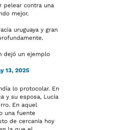
r pelear contra una
ndo mejor.
acia uruguaya y gran
 profundamente.
én dejó un ejemplo
y 13, 2025
día lo protocolar. En
ica y su esposa, Lucía
rro. En aquel
o una fuente
sto de cercanía hoy
en la que el