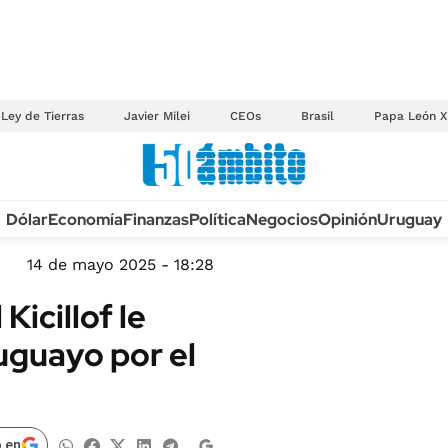
Ley de Tierras
Javier Milei
CEOs
Brasil
Papa León X
Anuario autos 2026
Dólar
Economía
Finanzas
Política
Negocios
Opinión
Uruguay
TECNOLOGÍA
NOVEDADES FISCA
MÉXICO
14 de mayo 2025 - 18:28
EDICTOS JUDICIAL
OPINIÓN
Kicillof le
MULTAS
MUNDO
ruguayo por el
LICITACIONES
INFORMACIÓN GENERAL
CUADROS TARIFAR
ESPECTÁCULOS
RECALL
DEPORTES
 en