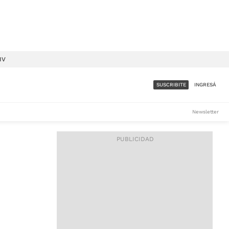
IV
SUSCRIBITE
INGRESÁ
SUMATE A LA COMUNIDAD
Newsletter
DE ÁMBITO
LES
ACCESO FULL - $1.800/MES
ES
CORPORATIVO - CONSULTAR
Si tenés dudas comunicate
con nosotros a
IOS
suscripciones@ambito.com.ar
Llamanos al (54) 11 4556-
9147/48 o
al (54) 11 4449-3256 de lunes a