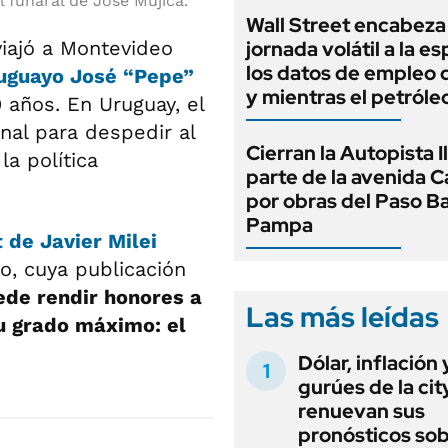
el funaral de José Mujica.
Wall Street encabeza
viajó a Montevideo
jornada volátil a la e
los datos de empleo
ruguayo
José “Pepe”
y mientras el petróle
9 años. En Uruguay, el
nal para despedir al
Cierran la Autopista Il
la política
parte de la avenida C
por obras del Paso Ba
Pampa
it de Javier Milei
o, cuya publicación
ede rendir honores a
Las más leídas
su grado máximo: el
Dólar, inflación 
gurúes de la cit
renuevan sus
pronósticos sob