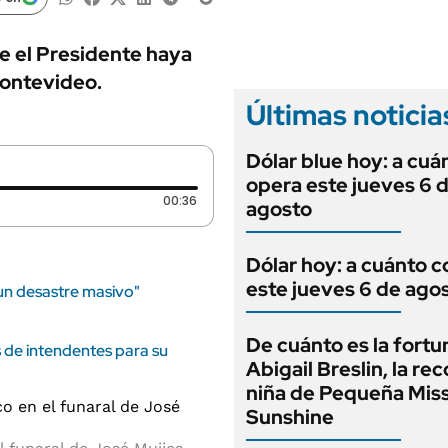
ANUARIO 2025
LIFESTYLE
EDICIÓN IMPRESA
AUTOS
 el Presidente haya
Montevideo.
Últimas noticia
Dólar blue hoy: a cuá
opera este jueves 6 
Duración: 36 segundos
00:36
agosto
Dólar hoy: a cuánto c
este jueves 6 de ago
"un desastre masivo"
De cuánto es la fortu
es de intendentes para su
Abigail Breslin, la re
niña de Pequeña Mis
Sunshine