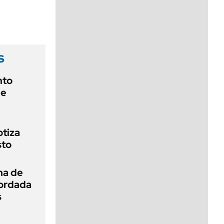
viernes de 10 a 18
s
nto
de
otiza
sto
na de
cordada
s