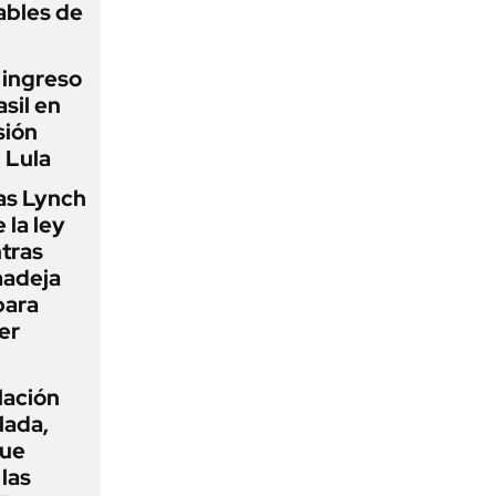
ables de
l ingreso
sil en
sión
 Lula
as Lynch
 la ley
ntras
madeja
para
er
flación
lada,
que
las