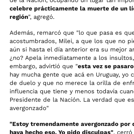
de la Nación, ocupando un lugar tan impor
celebre prácticamente la muerte de un líd
región
", agregó.
Además, remarcó que "lo que pasa es que
acostumbrados, Milei, a que los que no pi
aún si hasta el día anterior era su mejor a
¿no? Apela inmediatamente a los insultos, 
embargo, advirtió que "
esta vez se pasaro
hay mucha gente que acá en Uruguay, yo 
de duelo y que no merece la orilla de enfr
influencia que tiene y menos todavía cua
Presidente de la Nación. La verdad que e
avergonzado"
"Estoy tremendamente avergonzado por q
haya hecho eso. Yo pido disculpas"
, cerró