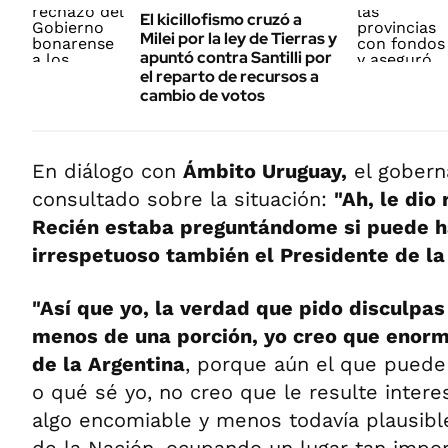
El kicillofismo cruzó a
Milei por la ley de Tierras y
apuntó contra Santilli por
el reparto de recursos a
cambio de votos
En diálogo con
Ámbito Uruguay,
el gobern
consultado sobre la situación:
"Ah, le dio 
Recién estaba preguntándome si puede h
irrespetuoso también el Presidente de la
"Así que yo, la verdad que pido disculpas
menos de una porción, yo creo que enor
de la Argentina
, porque aún el que puede
o qué sé yo, no creo que le resulte intere
algo encomiable y menos todavía plausibl