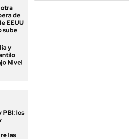
 otra
spera de
 de EEUU
o sube
lia y
antilo
jo Nivel
y PBI: los
y
re las