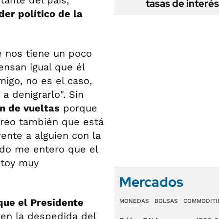
tante del país,
tasas de interés
er político de la
 nos tiene un poco
ensan igual que él
migo, no es el caso,
a denigrarlo". Sin
n de vueltas
porque
creo también que está
ente a alguien con la
ndo me entero que el
stoy muy
Mercados
ue el Presidente
MONEDAS
BOLSAS
COMMODITI
 en la despedida del