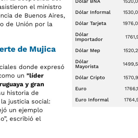
Dólar BNA
1520,
sistieron el ministro
Dólar Informal
1530,
ncia de Buenos Aires,
do de Unión por la
Dólar Tarjeta
1976,
Dólar
1761,
Importador
uerte de Mujica
Dólar Mep
1520,
Dólar
1499,
ociales donde expresó
Mayorista
ó como un
"líder
Dólar Cripto
1570,
ruguaya y gran
Euro
1766,
u historia de
Euro Informal
1764,
 justicia social:
ejó un ejemplo
”, escribió el