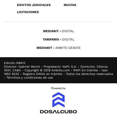
EDICTOS JUDICIALES
MULTAS
LICITACIONES
MEDIAKIT
DIGITAL
TARIFARIO
DIGITAL
MEDIAKIT
AMBITO DEBATE
Edición N9412
Director: Gabriel Morini - Propietario: Nefir S.A. - Domicilio: Olleros
3551, CABA - Copyright © 2019 Ambito.com - RNPI En trámite - Issn
1852 9232 - Registro DNDA en trámite - Todos los derechos reservados
- Términos y condiciones de uso