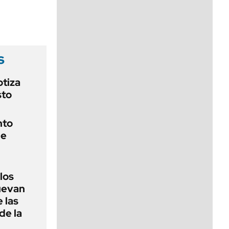
viernes de 10 a 18
s
otiza
sto
nto
de
 los
nuevan
 las
de la