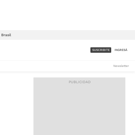
Brasil
SUSCRIBITE
INGRESÁ
SUMATE A LA COMUNIDAD
Newsletter
DE ÁMBITO
LES
ACCESO FULL - $1.800/MES
ES
CORPORATIVO - CONSULTAR
Si tenés dudas comunicate
con nosotros a
IOS
suscripciones@ambito.com.ar
Llamanos al (54) 11 4556-
9147/48 o
al (54) 11 4449-3256 de lunes a