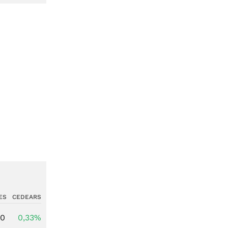
ES
CEDEARS
00
0,33%