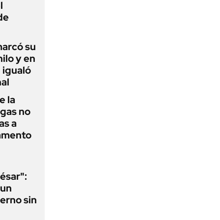
l
de
 marcó su
hilo y en
 igualó
al
e la
agas no
as a
camento
ésar":
 un
erno sin