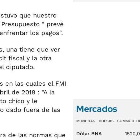
ostuvo que nuestro
l Presupuesto " prevé
nfrentar los pagos".
, una tiene que ver
t fiscal y la otra
el diputado.
s en las cuales el FMI
ril de 2018 : "A la
to chico y le
Mercados
to dado fuera de las
MONEDAS
BOLSAS
COMMODITI
Dólar BNA
1520,
era de las normas que