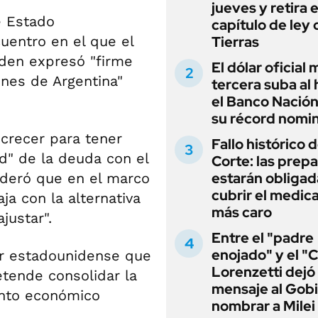
jueves y retira e
e Estado
capítulo de ley 
uentro en el que el
Tierras
iden expresó "firme
El dólar oficial
ones de Argentina"
tercera suba al 
el Banco Nación
su récord nomin
crecer para tener
Fallo histórico d
d" de la deuda con el
Corte: las prep
estarán obligad
ideró que en el marco
cubrir el medi
ja con la alternativa
más caro
justar".
Entre el "padre
enojado" y el "C
ar estadounidense que
Lorenzetti dejó
tende consolidar la
mensaje al Gobi
ento económico
nombrar a Milei