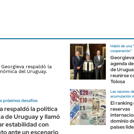
Habló de una "
cooperación"
Georgieva
agenda de
de Urugua
reunirse 
Tolosa
Las razones d
acumulación i
os próximos desafíos
El ranking
 respaldó la política
reservas
internacio
a de Uruguay y llamó
dominio de
r estabilidad con
países lid
to ante un escenario