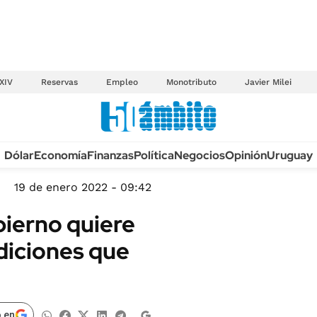
XIV
Reservas
Empleo
Monotributo
Javier Milei
Anuario autos 2026
Dólar
Economía
Finanzas
Política
Negocios
Opinión
Uruguay
TECNOLOGÍA
NOVEDADES FISCA
MÉXICO
19 de enero 2022 - 09:42
EDICTOS JUDICIAL
OPINIÓN
bierno quiere
MULTAS
MUNDO
diciones que
LICITACIONES
INFORMACIÓN GENERAL
CUADROS TARIFAR
ESPECTÁCULOS
RECALL
DEPORTES
 en