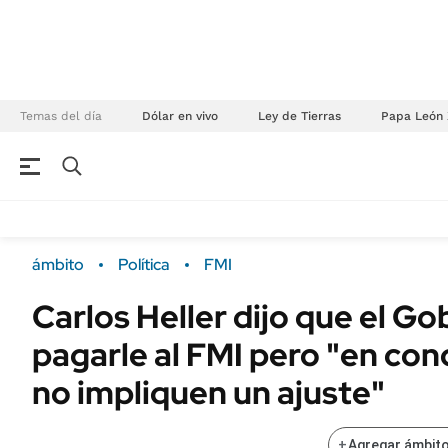
Temas del día
Dólar en vivo
Ley de Tierras
Papa León 
NEGOCIOS
ÚLTIMAS NOTICIAS
Especiales Ámbito
ECONOMÍA
ámbito
Política
FMI
Real Estate
Banco de Datos
Carlos Heller dijo que el Go
Sustentabilidad
Campo
pagarle al FMI pero "en con
Seguros
FINANZAS
ENERGY REPORT
no impliquen un ajuste"
Dólar
POLÍTICA
Mercados
+
Agregar ámbito
Nacional