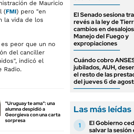
nistración de Mauricio
 (
FMI
) pero "en
El Senado sesiona tra
 la vida de los
revés a la ley de Tierr
cambios en desalojos,
Manejo del Fuego y
expropiaciones
 es peor que un no
ón del canciller
Cuándo cobro ANSES
dos", indicó el
jubilados, AUH, dese
e Radio.
el resto de las prest
del jueves 6 de agos
"Uruguay te ama": una
Las más leídas
alumna despidió a
Georgieva con una carta
sorpresa
El Gobierno ce
salvar la sesión