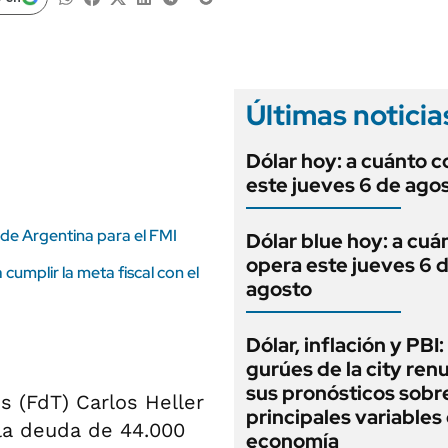
ANUARIO 2025
LIFESTYLE
EDICIÓN IMPRESA
AUTOS
Últimas noticia
Dólar hoy: a cuánto c
este jueves 6 de ago
 de Argentina para el FMI
Dólar blue hoy: a cuá
opera este jueves 6 
cumplir la meta fiscal con el
agosto
Dólar, inflación y PBI:
gurúes de la city re
sus pronósticos sobre
s (FdT) Carlos Heller
principales variables 
 la deuda de 44.000
economía