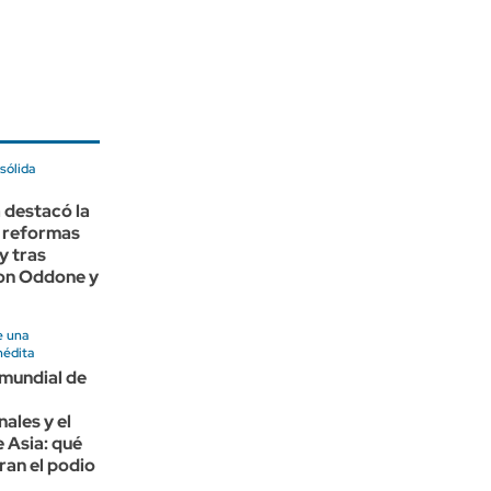
sólida
 destacó la
 reformas
y tras
con Oddone y
e una
nédita
 mundial de
nales y el
 Asia: qué
eran el podio