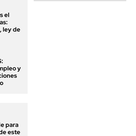
s el
as:
 ley de
:
mpleo y
aciones
to
de para
 de este