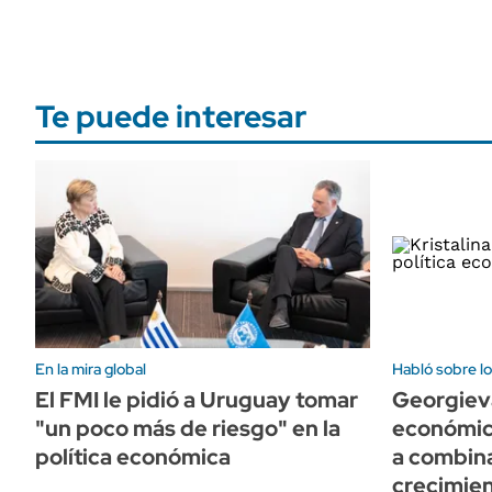
Te puede interesar
En la mira global
Habló sobre l
El FMI le pidió a Uruguay tomar
Georgieva
"un poco más de riesgo" en la
económic
política económica
a combina
crecimien