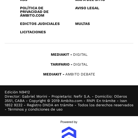
POLÍTICA DE
AVISO LEGAL
PRIVACIDAD DE
ÁMBITO.COM
EDICTOS JUDICIALES
MULTAS
LICITACIONES
MEDIAKIT
DIGITAL
TARIFARIO
DIGITAL
MEDIAKIT
AMBITO DEBATE
Edición N9412
Director: Gabriel Morini - Propietario: Nefir S.A. - Domicilio: Olleros
3551, CABA - Copyright © 2019 Ambito.com - RNPI En trámite - Issn
1852 9232 - Registro DNDA en trámite - Todos los derechos reservados
- Términos y condiciones de uso