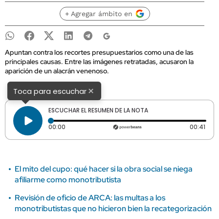
+ Agregar ámbito en
Apuntan contra los recortes presupuestarios como una de las
principales causas. Entre las imágenes retratadas, acusaron la
aparición de un alacrán venenoso.
×
Toca para escuchar
ESCUCHAR EL RESUMEN DE LA NOTA
Tiempo transcurrido: 0 segundos
Dura
00:00
00:41
El mito del cupo: qué hacer si la obra social se niega
afiliarme como monotributista
Revisión de oficio de ARCA: las multas a los
monotributistas que no hicieron bien la recategorización