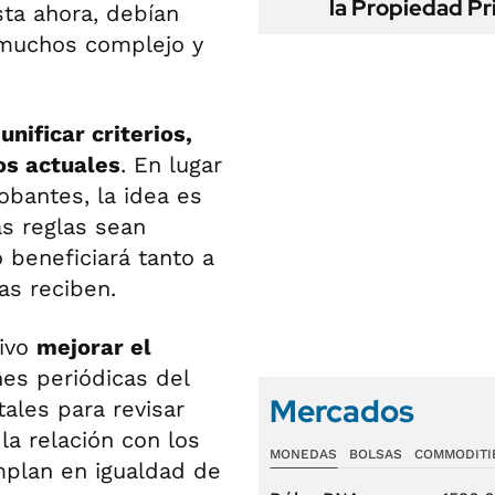
la Propiedad Pr
ta ahora, debían
 muchos complejo y
unificar criterios,
os actuales
. En lugar
obantes, la idea es
as reglas sean
 beneficiará tanto a
as reciben.
tivo
mejorar el
es periódicas del
Mercados
ales para revisar
la relación con los
MONEDAS
BOLSAS
COMMODITI
mplan en igualdad de