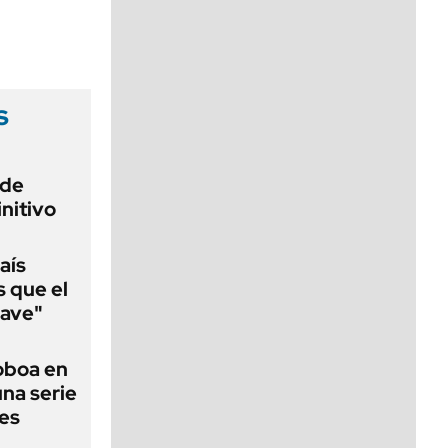
viernes de 10 a 18
s
 de
initivo
aís
s que el
lave"
Noboa en
una serie
les