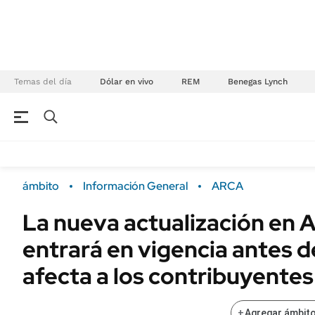
Temas del día
Dólar en vivo
REM
Benegas Lynch
NEGOCIOS
ÚLTIMAS NOTICIAS
Especiales Ámbito
ECONOMÍA
ámbito
Información General
ARCA
Real Estate
Banco de Datos
La nueva actualización en
Sustentabilidad
Campo
entrará en vigencia antes de
Seguros
FINANZAS
ENERGY REPORT
afecta a los contribuyentes
Dólar
POLÍTICA
Mercados
+
Agregar ámbito
Nacional