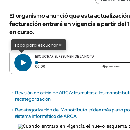
ÁMBITO DEBATE
Municipios
MEDIAKIT AMBITO DEBATE
El organismo anunció que esta actualizació
URUGUAY
facturación entrará en vigencia a partir del 
en curso.
×
Toca para escuchar
ESCUCHAR EL RESUMEN DE LA NOTA
Tiempo transcurrido: 0 segundos
00:00
Revisión de oficio de ARCA: las multas a los monotributi
recategorización
Recategorización del Monotributo: piden más plazo por
sistema informático de ARCA