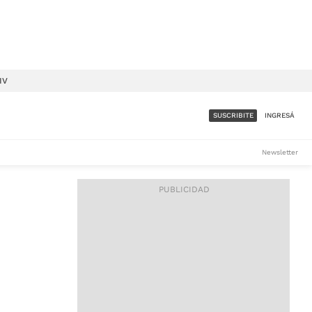
IV
SUSCRIBITE
INGRESÁ
SUMATE A LA COMUNIDAD
Newsletter
DE ÁMBITO
LES
ACCESO FULL - $1.800/MES
ES
CORPORATIVO - CONSULTAR
Si tenés dudas comunicate
con nosotros a
IOS
suscripciones@ambito.com.ar
Llamanos al (54) 11 4556-
9147/48 o
al (54) 11 4449-3256 de lunes a