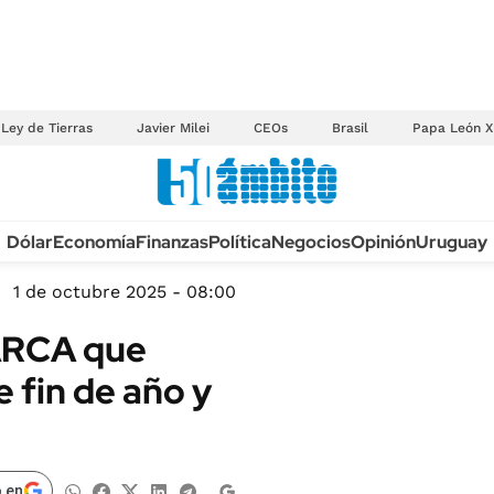
Ley de Tierras
Javier Milei
CEOs
Brasil
Papa León X
Anuario autos 2026
Dólar
Economía
Finanzas
Política
Negocios
Opinión
Uruguay
TECNOLOGÍA
NOVEDADES FISCA
MÉXICO
1 de octubre 2025 - 08:00
EDICTOS JUDICIAL
OPINIÓN
 ARCA que
MULTAS
MUNDO
 fin de año y
LICITACIONES
INFORMACIÓN GENERAL
CUADROS TARIFAR
ESPECTÁCULOS
RECALL
DEPORTES
 en