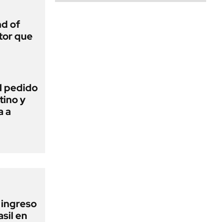
d of
tor que
l pedido
tino y
a a
l ingreso
sil en