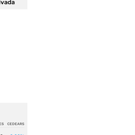
ivada
ES
CEDEARS