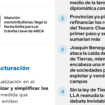
medio de la ten
diplomática con
Provincias ya p
Atención
refinanciar los 
monotributistas: llegó la
fecha límite para un
del Tesoro: Chac
trámite clave de ARCA
primer paso y s
sumarían más
Joaquín Beneg
ataca la caída de
de Tierras, mie
encabeza una 
acturación
de sociedades 
explotar y vend
campos
alización en el
ar y simplificar los
Sin la ley de Tie
a medida que
LLA reanuda la 
debate Inviolab
e emiten