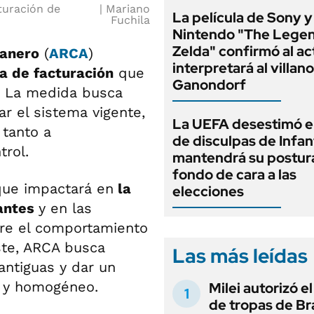
turación de
Mariano
La película de Sony y
Fuchila
Nintendo "The Legen
Zelda" confirmó al ac
uanero
(
ARCA
)
interpretará al villano
a de facturación
que
Ganondorf
. La medida busca
r el sistema vigente,
La UEFA desestimó e
tanto a
de disculpas de Infan
rol.
mantendrá su postur
fondo de cara a las
ue impactará en
la
elecciones
bantes
y en las
bre el comportamiento
uste, ARCA busca
Las más leídas
 antiguas y dar un
 y homogéneo.
Milei autorizó e
de tropas de Bra