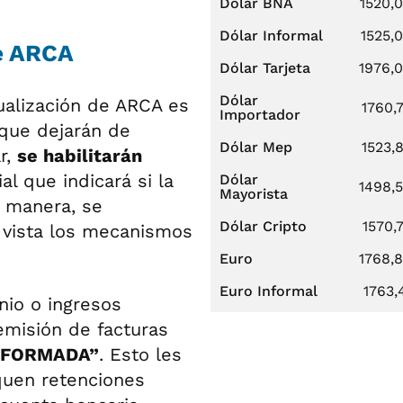
Dólar BNA
1520,
Dólar Informal
1525,
de ARCA
Dólar Tarjeta
1976,
Dólar
ualización de ARCA es
1760,
Importador
 que dejarán de
Dólar Mep
1523,
ar,
se habilitarán
l que indicará si la
Dólar
1498,
Mayorista
a manera, se
Dólar Cripto
1570,
e vista los mecanismos
Euro
1768,
Euro Informal
1763,
nio o ingresos
 emisión de facturas
NFORMADA”
. Esto les
quen retenciones