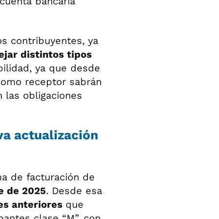
 cuenta bancaria
s contribuyentes, ya
jar distintos tipos
bilidad, ya que desde
 como receptor sabrán
 las obligaciones
va actualización
a de facturación de
e de 2025
. Desde esa
es anteriores
que
bantes clase “M”, con