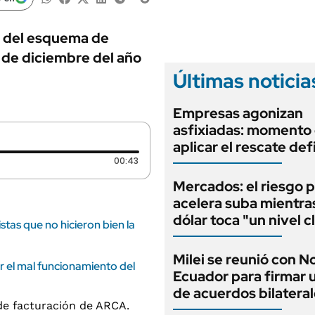
ANUARIO 2025
LIFESTYLE
EDICIÓN IMPRESA
AUTOS
n del esquema de
1 de diciembre del año
Últimas noticia
Empresas agonizan
asfixiadas: momento
aplicar el rescate def
Duración: 43 segundos
00:43
Mercados: el riesgo p
acelera suba mientra
dólar toca "un nivel c
stas que no hicieron bien la
Milei se reunió con 
 el mal funcionamiento del
Ecuador para firmar 
de acuerdos bilatera