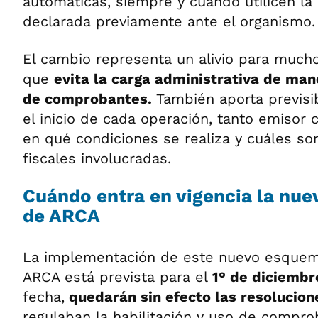
automáticas, siempre y cuando utilicen la
declarada previamente ante el organismo.
El cambio representa un alivio para mucho
que
evita la carga administrativa de mane
de comprobantes.
También aporta previsi
el inicio de cada operación, tanto emisor
en qué condiciones se realiza y cuáles son
fiscales involucradas.
Cuándo entra en vigencia la nue
de ARCA
La implementación de este nuevo esquem
ARCA está prevista para el
1° de diciembr
fecha,
quedarán sin efecto las resolucion
regulaban la habilitación y uso de compro