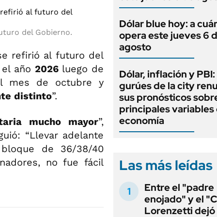
Dólar blue hoy: a cuá
futuro del Gobierno.
opera este jueves 6 
agosto
se refirió al futuro del
 el año
2026
luego de
Dólar, inflación y PBI:
del mes de octubre y
gurúes de la city re
te distinto
”.
sus pronósticos sobre
principales variables 
economía
taria mucho mayor
”,
uió: “Llevar adelante
 bloque de 36/38/40
Las más leídas
nadores, no fue fácil
Entre el "padre
enojado" y el "C
Lorenzetti dejó