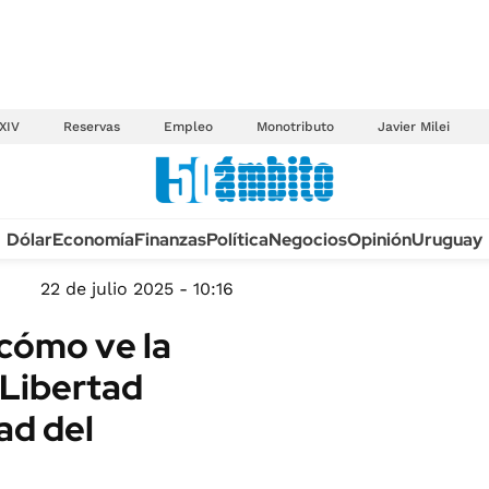
XIV
Reservas
Empleo
Monotributo
Javier Milei
Anuario autos 2026
Dólar
Economía
Finanzas
Política
Negocios
Opinión
Uruguay
TECNOLOGÍA
NOVEDADES FISCA
MÉXICO
22 de julio 2025 - 10:16
EDICTOS JUDICIAL
OPINIÓN
 cómo ve la
MULTAS
MUNDO
 Libertad
LICITACIONES
INFORMACIÓN GENERAL
ad del
CUADROS TARIFAR
ESPECTÁCULOS
RECALL
DEPORTES