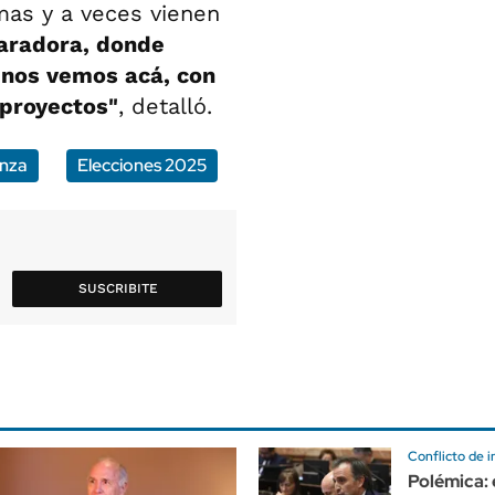
as y a veces vienen
paradora, donde
 nos vemos acá, con
 proyectos"
, detalló.
anza
Elecciones 2025
SUSCRIBITE
Conflicto de i
Polémica: 