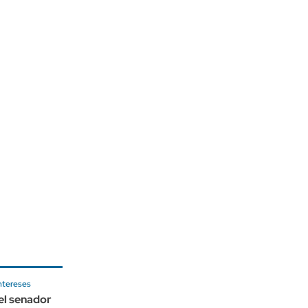
ntereses
el senador