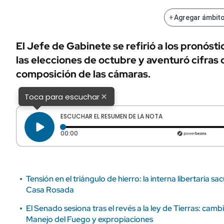
ÁMBITO DEBATE
Municipios
+
Agregar ámbito
MEDIAKIT AMBITO DEBATE
URUGUAY
El Jefe de Gabinete se refirió a los pronósti
las elecciones de octubre y aventuró cifras 
composición de las cámaras.
×
Toca para escuchar
ESCUCHAR EL RESUMEN DE LA NOTA
Tiempo transcurrido: 0 segundos
00:00
Tensión en el triángulo de hierro: la interna libertaria 
Casa Rosada
El Senado sesiona tras el revés a la ley de Tierras: camb
Manejo del Fuego y expropiaciones