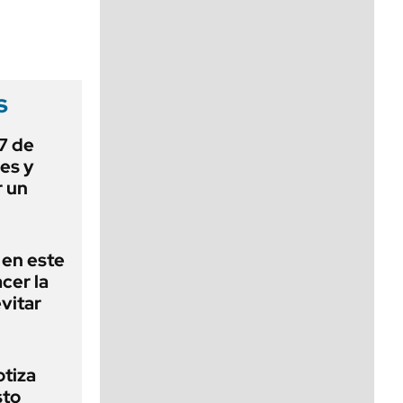
viernes de 10 a 18
s
 7 de
es y
r un
 en este
cer la
vitar
otiza
sto