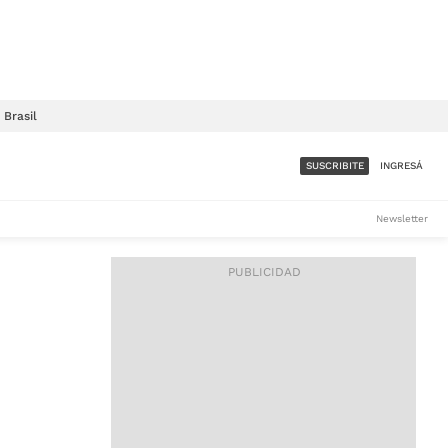
Brasil
SUSCRIBITE
INGRESÁ
SUMATE A LA COMUNIDAD
Newsletter
DE ÁMBITO
LES
ACCESO FULL - $1.800/MES
ES
CORPORATIVO - CONSULTAR
Si tenés dudas comunicate
con nosotros a
IOS
suscripciones@ambito.com.ar
Llamanos al (54) 11 4556-
9147/48 o
al (54) 11 4449-3256 de lunes a