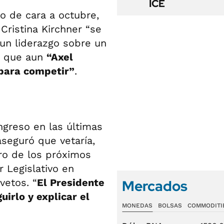
ICE
o de cara a octubre,
Cristina Kirchner “se
 un liderazgo sobre un
ró que aun
“Axel
 para competir”
.
ngreso en las últimas
aseguró que vetaría,
ro de los próximos
r Legislativo en
vetos. “
El Presidente
Mercados
uirlo y explicar el
MONEDAS
BOLSAS
COMMODITI