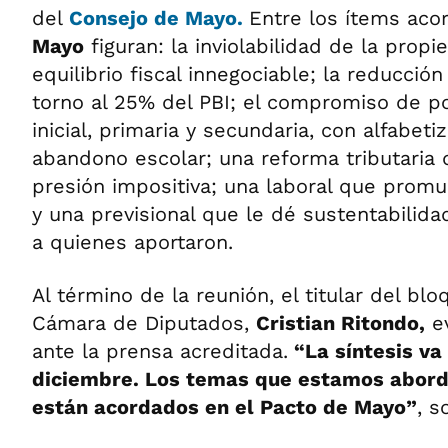
del
Consejo de Mayo.
Entre los ítems aco
Mayo
figuran: la inviolabilidad de la propi
equilibrio fiscal innegociable; la reducció
torno al 25% del PBI; el compromiso de po
inicial, primaria y secundaria, con alfabeti
abandono escolar; una reforma tributaria 
presión impositiva; una laboral que promue
y una previsional que le dé sustentabilida
a quienes aportaron.
Al término de la reunión, el titular del bl
Cámara de Diputados,
Cristian Ritondo,
ev
ante la prensa acreditada.
“La síntesis va 
diciembre. Los temas que estamos abord
están acordados en el Pacto de Mayo”
, s