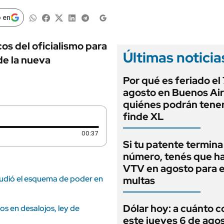
ANUARIO 2025
LIFESTYLE
EDICIÓN IMPRESA
 en
AUTOS
cos del oficialismo para
Últimas noticia
de la nueva
Por qué es feriado el
agosto en Buenos Air
quiénes podrán tene
finde XL
Duración: 37 segundos
00:37
Si tu patente termina
número, tenés que ha
VTV en agosto para e
sacudió el esquema de poder en
multas
Dólar hoy: a cuánto c
ios en desalojos, ley de
este jueves 6 de ago