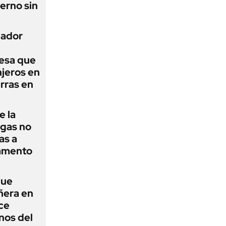
erno sin
nador
esa que
njeros en
erras en
e la
agas no
as a
camento
que
ñera en
ce
nos del