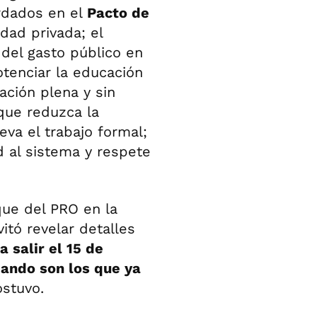
rdados en el
Pacto de
edad privada; el
n del gasto público en
tenciar la educación
zación plena y sin
que reduzca la
va el trabajo formal;
d al sistema y respete
oque del PRO en la
itó revelar detalles
a salir el 15 de
ando son los que ya
ostuvo.