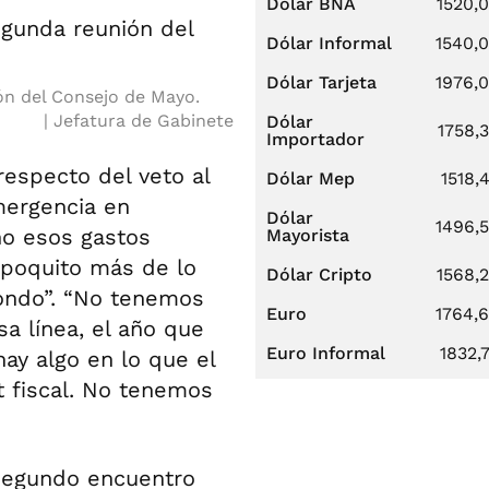
Dólar BNA
1520,
Dólar Informal
1540,
Dólar Tarjeta
1976,
ón del Consejo de Mayo.
Jefatura de Gabinete
Dólar
1758,
Importador
respecto del veto al
Dólar Mep
1518,
mergencia en
Dólar
1496,
ño esos gastos
Mayorista
n poquito más de lo
Dólar Cripto
1568,
ondo”. “No tenemos
Euro
1764,
sa línea, el año que
Euro Informal
1832,
hay algo en lo que el
t fiscal. No tenemos
 segundo encuentro