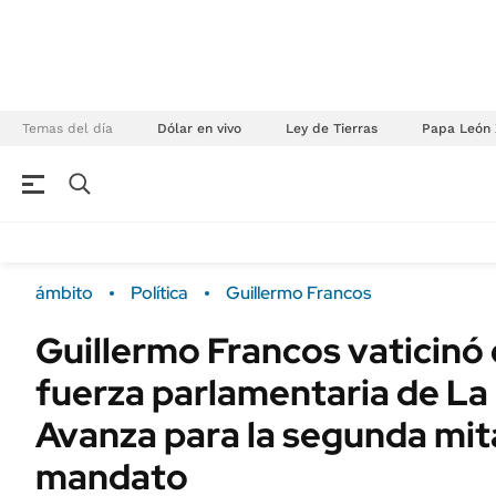
Temas del día
Dólar en vivo
Ley de Tierras
Papa León 
NEGOCIOS
ÚLTIMAS NOTICIAS
Especiales Ámbito
ECONOMÍA
ámbito
Política
Guillermo Francos
Real Estate
Banco de Datos
Guillermo Francos vaticinó
Sustentabilidad
Campo
fuerza parlamentaria de La
Seguros
FINANZAS
ENERGY REPORT
Avanza para la segunda mit
Dólar
POLÍTICA
mandato
Mercados
Nacional