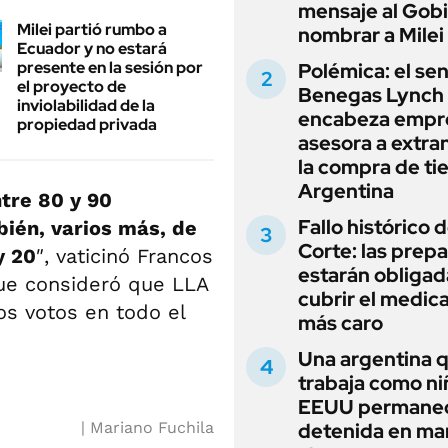
mensaje al Gobi
Milei partió rumbo a
nombrar a Milei
Ecuador y no estará
presente en la sesión por
Polémica: el se
el proyecto de
Benegas Lynch
inviolabilidad de la
encabeza empr
propiedad privada
asesora a extra
la compra de ti
Argentina
tre 80 y 90
Fallo histórico d
ién, varios más, de
Corte: las prep
y 20
″, vaticinó Francos
estarán obligad
que consideró que LLA
cubrir el medi
os votos en todo el
más caro
Una argentina 
trabaja como ni
EEUU permane
Mariano Fuchila
detenida en ma