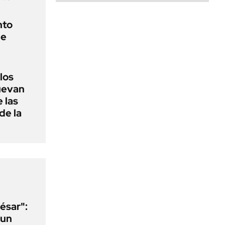
nto
de
 los
nuevan
 las
de la
ésar":
 un