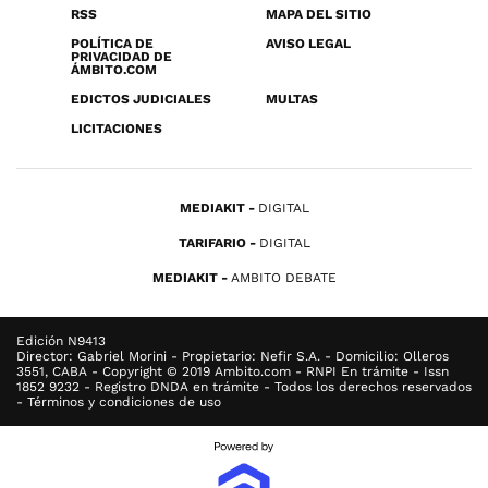
RSS
MAPA DEL SITIO
POLÍTICA DE
AVISO LEGAL
PRIVACIDAD DE
ÁMBITO.COM
EDICTOS JUDICIALES
MULTAS
LICITACIONES
MEDIAKIT
DIGITAL
TARIFARIO
DIGITAL
MEDIAKIT
AMBITO DEBATE
Edición N9413
Director: Gabriel Morini - Propietario: Nefir S.A. - Domicilio: Olleros
3551, CABA - Copyright © 2019 Ambito.com - RNPI En trámite - Issn
1852 9232 - Registro DNDA en trámite - Todos los derechos reservados
- Términos y condiciones de uso