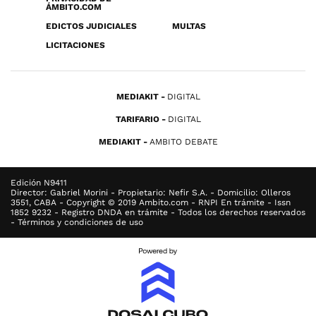
ÁMBITO.COM
EDICTOS JUDICIALES
MULTAS
LICITACIONES
MEDIAKIT
DIGITAL
TARIFARIO
DIGITAL
MEDIAKIT
AMBITO DEBATE
Edición N9411
Director: Gabriel Morini - Propietario: Nefir S.A. - Domicilio: Olleros
3551, CABA - Copyright © 2019 Ambito.com - RNPI En trámite - Issn
1852 9232 - Registro DNDA en trámite - Todos los derechos reservados
- Términos y condiciones de uso