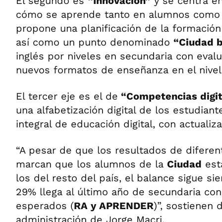
El segundo es
“Innovación”
y se centra e
cómo se aprende tanto en alumnos como d
propone una planificación de la formación
así como un punto denominado
“Ciudad b
inglés por niveles en secundaria con evalu
nuevos formatos de enseñanza en el nivel
El tercer eje es el de
“Competencias digit
una alfabetización digital de los estudiant
integral de educación digital, con actualiza
“A pesar de que los resultados de diferen
marcan que los alumnos de la
Ciudad
est
los del resto del país, el balance sigue si
29% llega al último año de secundaria con
esperados (
RA y APRENDER
)”, sostienen 
administración de Jorge Macri.