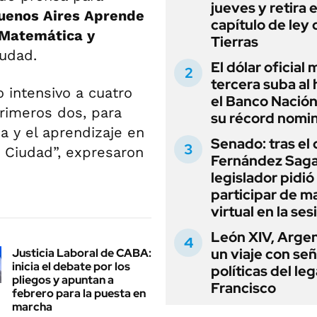
jueves y retira e
enos Aires Aprende
capítulo de ley 
 Matemática y
Tierras
iudad.
El dólar oficial
tercera suba al 
 intensivo a cuatro
el Banco Nación
rimeros dos, para
su récord nomin
a y el aprendizaje en
Senado: tras el
a Ciudad”, expresaron
Fernández Sagas
legislador pidió
participar de m
virtual en la ses
León XIV, Argen
un viaje con se
Justicia Laboral de CABA:
inicia el debate por los
políticas del le
pliegos y apuntan a
Francisco
febrero para la puesta en
marcha