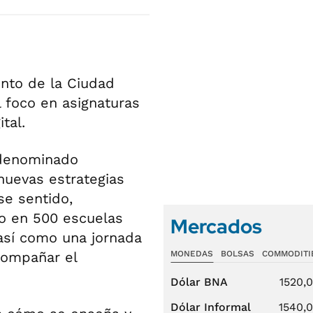
ento de la Ciudad
l foco en asignaturas
tal.
l denominado
nuevas estrategias
se sentido,
o en 500 escuelas
Mercados
 así como una jornada
compañar el
MONEDAS
BOLSAS
COMMODITI
Dólar BNA
1520,
Dólar Informal
1540,