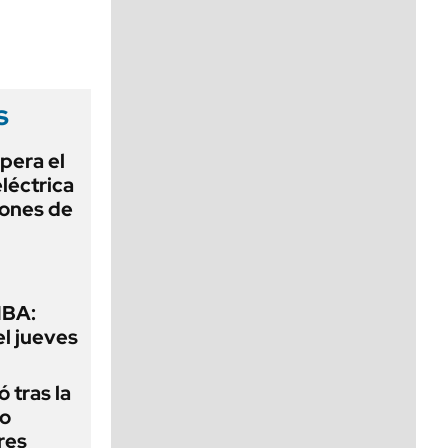
viernes de 10 a 18
s
pera el
léctrica
lones de
MBA:
el jueves
 tras la
do
res