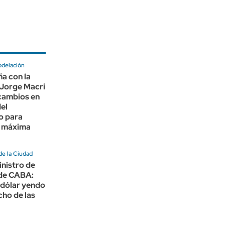
odelación
a con la
 Jorge Macri
cambios en
del
o para
la máxima
de la Ciudad
nistro de
de CABA:
 dólar yendo
cho de las