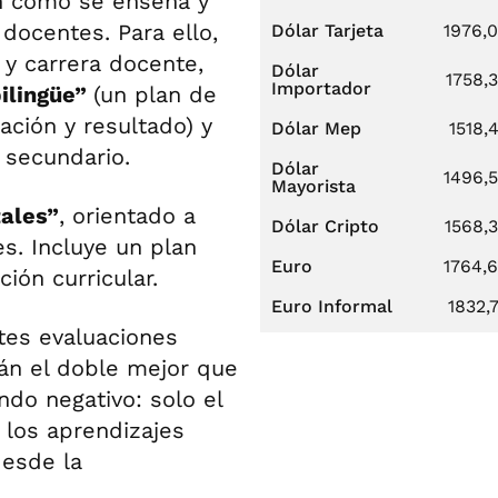
n cómo se enseña y
ocentes. Para ello,
Dólar Tarjeta
1976,
 y carrera docente,
Dólar
1758,
Importador
ilingüe”
(un plan de
ación y resultado) y
Dólar Mep
1518,
 secundario.
Dólar
1496,
Mayorista
ales”
, orientado a
Dólar Cripto
1568,
es. Incluye un plan
Euro
1764,
ción curricular.
Euro Informal
1832,
tes evaluaciones
án el doble mejor que
endo negativo: solo el
 los aprendizajes
desde la