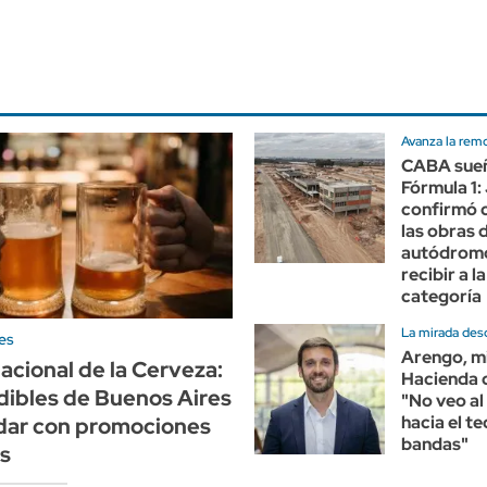
Avanza la rem
CABA sueñ
Fórmula 1:
confirmó 
las obras 
autódrom
recibir a 
categoría
La mirada des
es
Arengo, mi
nacional de la Cerveza:
Hacienda 
dibles de Buenos Aires
"No veo al
hacia el te
ndar con promociones
bandas"
s