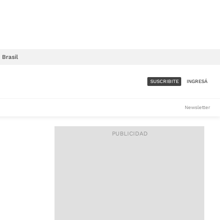
Brasil
SUSCRIBITE
INGRESÁ
SUMATE A LA COMUNIDAD
Newsletter
DE ÁMBITO
LES
ACCESO FULL - $1.800/MES
ES
CORPORATIVO - CONSULTAR
Si tenés dudas comunicate
con nosotros a
IOS
suscripciones@ambito.com.ar
Llamanos al (54) 11 4556-
9147/48 o
al (54) 11 4449-3256 de lunes a