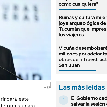
como cualquiera"
Ruinas y cultura milen
joya arqueológica de
Tucumán que impresi
los viajeros
Vicuña desembolsar
millones por adelant
obras de infraestruc
San Juan
Las más leídas
IAEF
El Gobierno ce
brindará este
salvar la sesión
 de prensa para