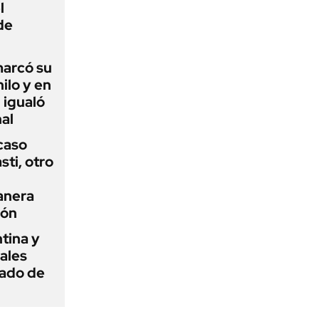
l
de
 marcó su
hilo y en
 igualó
al
 caso
ti, otro
anera
ión
tina y
ñales
gado de