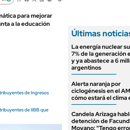
ANUARIO 2025
LIFESTYLE
EDICIÓN IMPRESA
AUTOS
mática para mejorar
nta a la educación
Últimas noticia
La energía nuclear su
7% de la generación e
y ya abastece a 6 mil
argentinos
Alerta naranja por
ciclogénesis en el A
tribuyentes de Ingresos
cómo estará el clima 
tribuyentes de IIBB que
Candela Arizaga habló
detención de Facun
Moyano: "Tengo erro