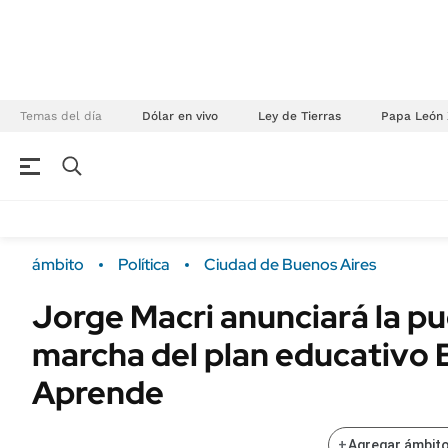
Temas del día
Dólar en vivo
Ley de Tierras
Papa León 
NEGOCIOS
ÚLTIMAS NOTICIAS
Especiales Ámbito
ECONOMÍA
ámbito
Política
Ciudad de Buenos Aires
Real Estate
Banco de Datos
Jorge Macri anunciará la p
Sustentabilidad
Campo
marcha del plan educativo 
Seguros
FINANZAS
ENERGY REPORT
Aprende
Dólar
POLÍTICA
Mercados
+
Agregar ámbito
Nacional