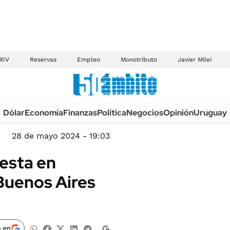
XIV
Reservas
Empleo
Monotributo
Javier Milei
Anuario autos 2026
Dólar
Economía
Finanzas
Política
Negocios
Opinión
Uruguay
TECNOLOGÍA
NOVEDADES FISCA
MÉXICO
28 de mayo 2024 - 19:03
EDICTOS JUDICIAL
OPINIÓN
uesta en
MULTAS
MUNDO
Buenos Aires
LICITACIONES
INFORMACIÓN GENERAL
CUADROS TARIFAR
ESPECTÁCULOS
RECALL
DEPORTES
 en