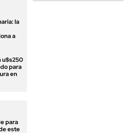
aria: la
ona a
á u$s250
ado para
tura en
de para
 de este