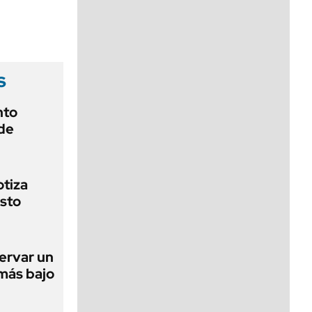
viernes de 10 a 18
s
nto
de
otiza
sto
ervar un
 más bajo