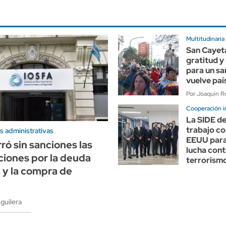
Multitudinaria
San Cayet
gratitud y
para un sa
vuelve paí
Por Joaquín Ro
Cooperación i
La SIDE de
trabajo co
s administrativas
EEUU para 
ró sin sanciones las
lucha cont
ciones por la deuda
terrorism
a y la compra de
guilera