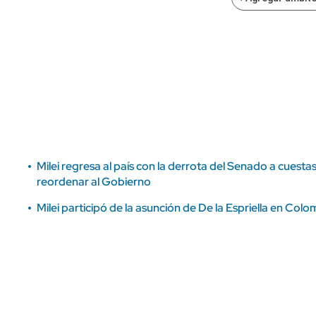
ÁMBITO DEBATE
Municipios
MEDIAKIT AMBITO DEBATE
URUGUAY
Milei regresa al país con la derrota del Senado a cuest
reordenar al Gobierno
Milei participó de la asunción de De la Espriella en Colo