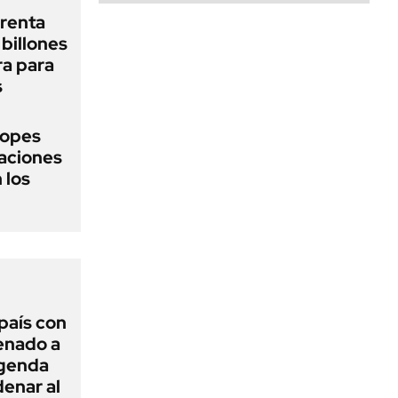
renta
billones
ra para
s
topes
naciones
 los
 país con
Senado a
agenda
enar al