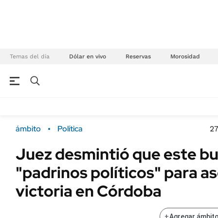
Temas del día
Dólar en vivo
Reservas
Morosidad
NEGOCIOS
ÚLTIMAS NOTICIAS
Especiales Ámbito
ECONOMÍA
ámbito
Política
27
Real Estate
Banco de Datos
Juez desmintió que este b
Sustentabilidad
Campo
"padrinos políticos" para a
Seguros
FINANZAS
ENERGY REPORT
victoria en Córdoba
Dólar
POLÍTICA
Mercados
+
Agregar ámbito
Nacional