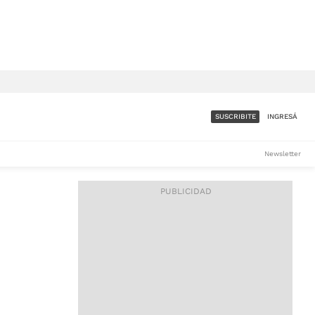
SUSCRIBITE
INGRESÁ
SUMATE A LA COMUNIDAD
Newsletter
DE ÁMBITO
LES
ACCESO FULL - $1.800/MES
ES
CORPORATIVO - CONSULTAR
Si tenés dudas comunicate
con nosotros a
IOS
suscripciones@ambito.com.ar
Llamanos al (54) 11 4556-
9147/48 o
al (54) 11 4449-3256 de lunes a