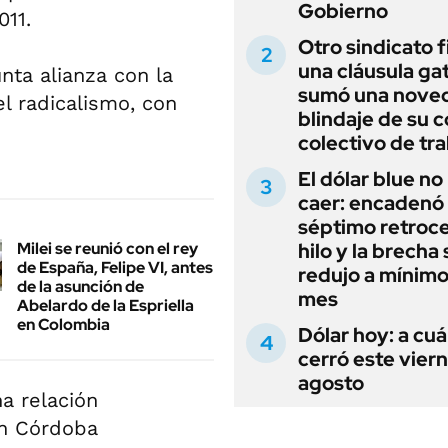
Gobierno
011.
Otro sindicato 
una cláusula gat
nta alianza con la
sumó una noved
 el radicalismo, con
blindaje de su 
colectivo de tr
El dólar blue no
caer: encadenó
séptimo retroce
Milei se reunió con el rey
hilo y la brecha 
de España, Felipe VI, antes
redujo a mínimo
de la asunción de
mes
Abelardo de la Espriella
en Colombia
Dólar hoy: a cu
cerró este vier
agosto
a relación
en Córdoba