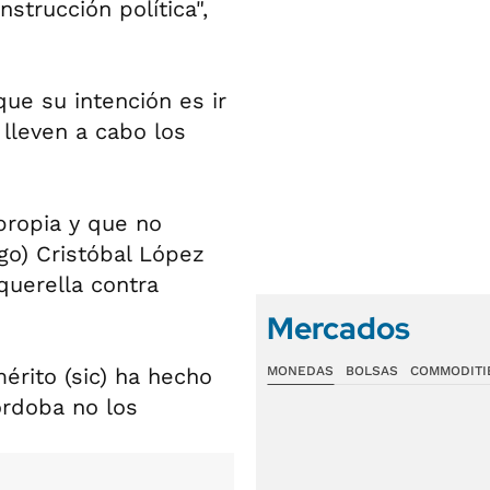
trucción política",
ue su intención es ir
lleven a cabo los
propia y que no
go) Cristóbal López
querella contra
Mercados
érito (sic) ha hecho
MONEDAS
BOLSAS
COMMODITI
órdoba no los