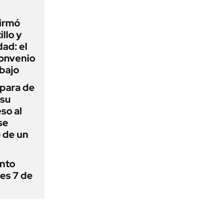
firmó
illo y
ad: el
convenio
abajo
 para de
 su
so al
se
 de un
ánto
nes 7 de