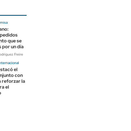
 misa
ano:
 pedidos
nto que se
s por un día
dríguez Freire
nternacional
stacó el
njunto con
reforzar la
ra el
o