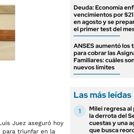
Deuda: Economía enf
vencimientos por $21 
en agosto y se prepa
el primer test del me
ANSES aumentó los 
para cobrar las Asig
Familiares: cuáles son
nuevos límites
Las más leídas
Milei regresa al
la derrota del 
cuestas y una 
 Luis Juez aseguró hoy
que busca reord
para triunfar en la