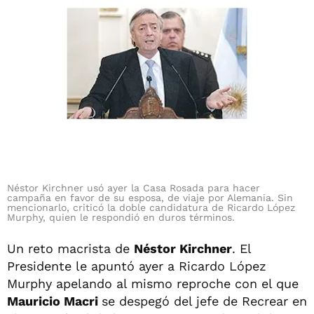
Néstor Kirchner usó ayer la Casa Rosada para hacer
campaña en favor de su esposa, de viaje por Alemania. Sin
mencionarlo, criticó la doble candidatura de Ricardo López
Murphy, quien le respondió en duros términos.
Un reto macrista de
Néstor Kirchner
. El
Presidente le apuntó ayer a Ricardo López
Murphy apelando al mismo reproche con el que
Mauricio Macri
se despegó del jefe de Recrear en