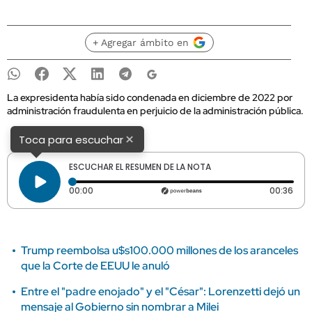
+ Agregar ámbito en
La expresidenta había sido condenada en diciembre de 2022 por
administración fraudulenta en perjuicio de la administración pública.
×
Toca para escuchar
ESCUCHAR EL RESUMEN DE LA NOTA
Tiempo transcurrido: 0 segundos
Dura
00:00
00:36
Trump reembolsa u$s100.000 millones de los aranceles
que la Corte de EEUU le anuló
Entre el "padre enojado" y el "César": Lorenzetti dejó un
mensaje al Gobierno sin nombrar a Milei