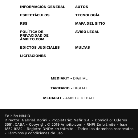
INFORMACIÓN GENERAL
AUTOS
ESPECTÁCULOS
TECNOLOGÍA
RSS
MAPA DEL SITIO
POLÍTICA DE
AVISO LEGAL
PRIVACIDAD DE
ÁMBITO.COM
EDICTOS JUDICIALES
MULTAS
LICITACIONES
MEDIAKIT
DIGITAL
TARIFARIO
DIGITAL
MEDIAKIT
AMBITO DEBATE
Edición N9413
Director: Gabriel Morini - Propietario: Nefir S.A. - Domicilio: Olleros
3551, CABA - Copyright © 2019 Ambito.com - RNPI En trámite - Issn
1852 9232 - Registro DNDA en trámite - Todos los derechos reservados
- Términos y condiciones de uso