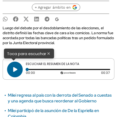
+ Agregar ámbito en
Luego del debate por el desdoblamiento de las elecciones, el
distrito definió las fechas clave de cara a los comicios. La norma fue
acordada por todas las bancadas políticas tras un pedido formulado
por la Junta Electoral provincial.
×
Toca para escuchar
ESCUCHAR EL RESUMEN DE LA NOTA
Tiempo transcurrido: 0 segundos
Dura
00:00
00:37
Milei regresa al país con la derrota del Senado a cuestas
y una agenda que busca reordenar al Gobierno
Milei participó de la asunción de De la Espriella en
Colombia