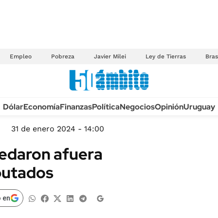
Empleo
Pobreza
Javier Milei
Ley de Tierras
Bras
Anuario autos 2026
Dólar
Economía
Finanzas
Política
Negocios
Opinión
Uruguay
TECNOLOGÍA
NOVEDADES FISCA
MÉXICO
31 de enero 2024 - 14:00
EDICTOS JUDICIAL
OPINIÓN
edaron afuera
MULTAS
MUNDO
iputados
LICITACIONES
INFORMACIÓN GENERAL
CUADROS TARIFAR
ESPECTÁCULOS
 en
RECALL
DEPORTES