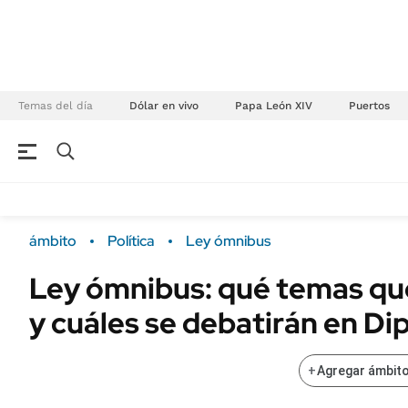
Temas del día
Dólar en vivo
Papa León XIV
Puertos
NEGOCIOS
ÚLTIMAS NOTICIAS
Especiales Ámbito
ECONOMÍA
ámbito
Política
Ley ómnibus
Real Estate
Banco de Datos
Ley ómnibus: qué temas qu
Sustentabilidad
Campo
y cuáles se debatirán en D
Seguros
FINANZAS
ENERGY REPORT
Dólar
+
Agregar ámbito
POLÍTICA
Mercados
Nacional