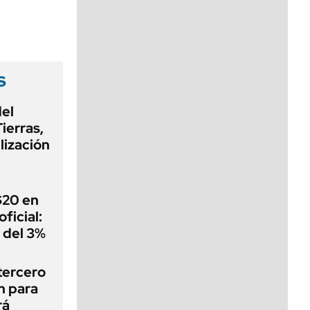
viernes de 10 a 18
s
del
ierras,
lización
 $20 en
ficial:
 del 3%
tercero
n para
rá