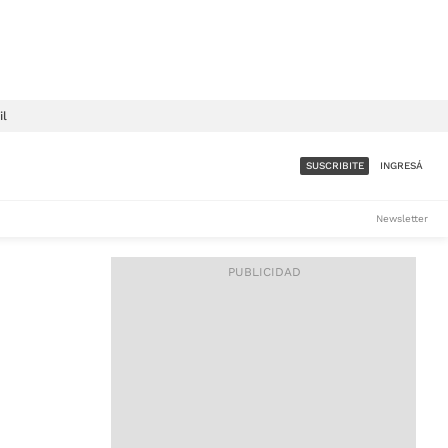
il
SUSCRIBITE
INGRESÁ
SUMATE A LA COMUNIDAD
Newsletter
DE ÁMBITO
LES
ACCESO FULL - $1.800/MES
ES
CORPORATIVO - CONSULTAR
Si tenés dudas comunicate
con nosotros a
IOS
suscripciones@ambito.com.ar
Llamanos al (54) 11 4556-
9147/48 o
al (54) 11 4449-3256 de lunes a