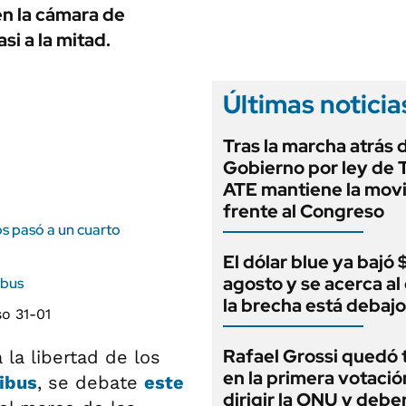
ANUARIO 2025
en la cámara de
LIFESTYLE
EDICIÓN IMPRESA
si a la mitad.
AUTOS
Últimas noticia
Tras la marcha atrás 
Gobierno por ley de T
ATE mantiene la movi
frente al Congreso
os pasó a un cuarto
El dólar blue ya bajó
agosto y se acerca al o
ibus
la brecha está debajo
Rafael Grossi quedó 
la libertad de los
en la primera votació
ibus
, se debate
este
dirigir la ONU y debe