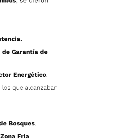
nibus
, se dieron
.
etencia.
 de Garantía de
ctor Energético
.
s los que alcanzaban
.
 de Bosques
.
 Zona Fría
.