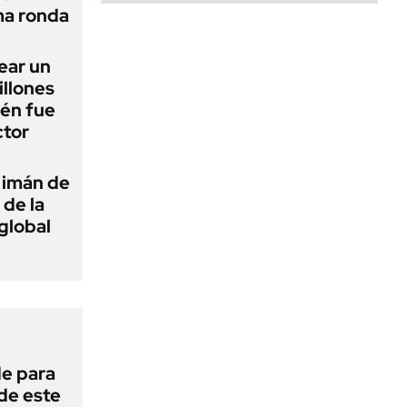
ma ronda
ear un
llones
ién fue
ctor
n imán de
 de la
 global
de para
 de este