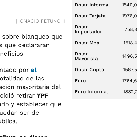
Dólar Informal
1540,
Dólar Tarjeta
1976,
IGNACIO PETUNCHI
Dólar
1758,
Importador
iva sobre blanqueo que
Dólar Mep
1518,
s que declararan
eficios.
Dólar
1496,
Mayorista
ntado por
el
Dólar Cripto
1567,
totalidad de las
Euro
1764,
ción mayoritaria del
Euro Informal
1832,
cidió retirar
YPF
tado y establecer que
uedan ser de
blica.