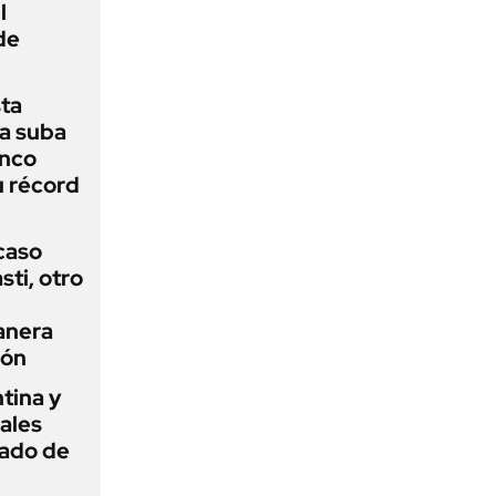
l
de
sta
a suba
anco
u récord
 caso
ti, otro
anera
ión
tina y
ñales
gado de