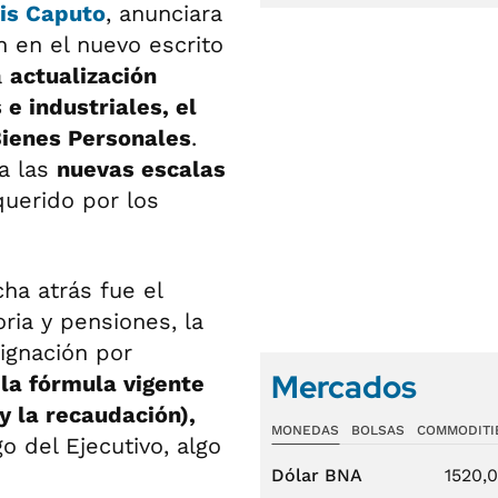
is Caputo
, anunciara
n en el nuevo escrito
a
actualización
 e industriales, el
Bienes Personales
.
ía las
nuevas escalas
querido por los
ha atrás fue el
ria y pensiones, la
signación por
Mercados
la fórmula vigente
 y la recaudación),
MONEDAS
BOLSAS
COMMODITI
go del Ejecutivo, algo
Dólar BNA
1520,