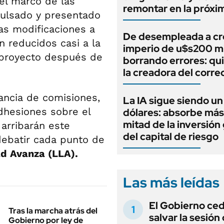
el marco de las
remontar en la próxi
ulsado y presentado
as modificaciones a
De desempleada a cr
on reducidos casi a la
imperio de u$s200 mi
 proyecto después de
borrando errores: qu
la creadora del corre
tancia de comisiones,
La IA sigue siendo u
adhesiones sobre el
dólares: absorbe más
mitad de la inversión
 arribarán este
del capital de riesgo
ebatir cada punto de
d Avanza (LLA).
Las más leídas
El Gobierno ce
Tras la marcha atrás del
salvar la sesión
Gobierno por ley de