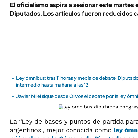
ÁMBITO DEBATE
El oficialismo aspira a sesionar este martes 
Municipios
Diputados. Los artículos fueron reducidos ca
MEDIAKIT AMBITO DEBATE
URUGUAY
Ley ómnibus: tras 11 horas y media de debate, Diputad
intermedio hasta mañana a las 12
Javier Milei sigue desde Olivos el debate por la ley ómn
La “Ley de bases y puntos de partida para 
argentinos”, mejor conocida como
ley ómn