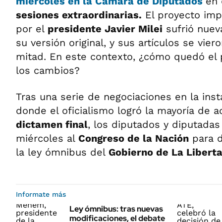
miércoles en la
Cámara de Diputados
en 
sesiones extraordinarias.
El proyecto imp
por el
presidente Javier Milei
sufrió nuev
su versión original, y sus artículos se vier
mitad. En este contexto, ¿cómo quedó el
los cambios?
Tras una serie de negociaciones en la ins
donde el oficialismo logró la mayoría de 
dictamen final
, los diputados y diputadas
miércoles al
Congreso de la Nación
para d
la ley ómnibus del
Gobierno de La Liberta
Informate más
Ley ómnibus: tras nuevas
modificaciones, el debate