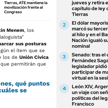
jueves y retira e
Tierras, ATE mantiene la
movilización frente al
capítulo de ley 
Congreso
Tierras
El dólar mayori
marcó su tercer
tín Menem
, los
al hilo y en el B
aloguista"
Nación igualó s
marcar sus posturas
nominal
egún el ítem que se
Senado: tras el
e los de
Unión Cívica
Fernández Sagas
s que permitirán que
legislador pidió
participar de m
virtual en la ses
ones, qué puntos
León XIV, Argen
cuáles se
un viaje con se
políticas del le
Francisco