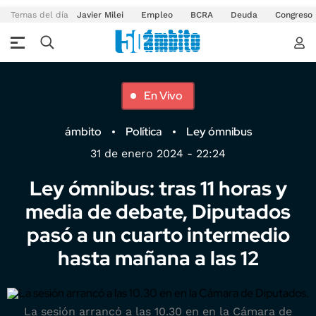
Temas del día
Javier Milei
Empleo
BCRA
Deuda
Congreso
En Vivo
ámbito
Política
Ley ómnibus
31 de enero 2024 - 22:24
Ley ómnibus: tras 11 horas y
media de debate, Diputados
pasó a un cuarto intermedio
hasta mañana a las 12
La sesión arrancó a las 10.30 en en la Cámara de