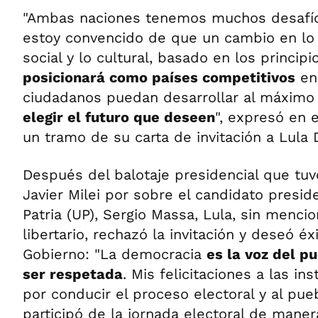
"Ambas naciones tenemos muchos desafío
estoy convencido de que un cambio en lo
social y lo cultural, basado en los principio
posicionará como países competitivos
en
ciudadanos puedan desarrollar al máximo 
elegir el futuro que deseen
", expresó en 
un tramo de su carta de invitación a Lula D
Después del balotaje presidencial que tu
Javier Milei por sobre el candidato presid
Patria (UP), Sergio Massa, Lula, sin menci
libertario, rechazó la invitación y deseó éx
Gobierno: "La democracia
es la voz del p
ser respetada
. Mis felicitaciones a las in
por conducir el proceso electoral y al pue
participó de la jornada electoral de mane