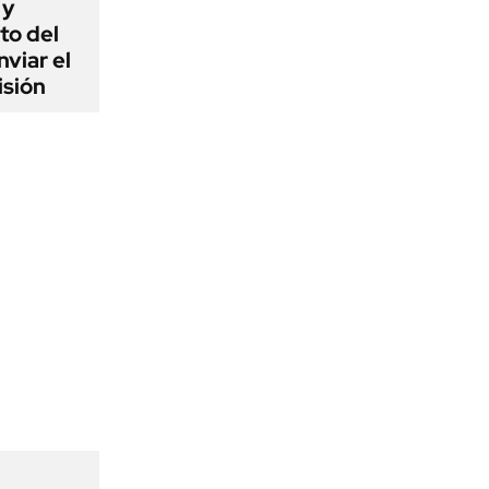
 y
to del
viar el
isión