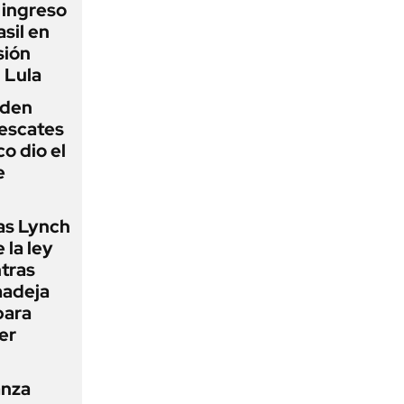
l ingreso
sil en
sión
 Lula
iden
rescates
o dio el
e
as Lynch
 la ley
ntras
madeja
para
er
anza