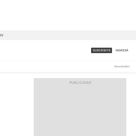
IV
SUSCRIBITE
INGRESÁ
SUMATE A LA COMUNIDAD
Newsletter
DE ÁMBITO
LES
ACCESO FULL - $1.800/MES
ES
CORPORATIVO - CONSULTAR
Si tenés dudas comunicate
con nosotros a
IOS
suscripciones@ambito.com.ar
Llamanos al (54) 11 4556-
9147/48 o
al (54) 11 4449-3256 de lunes a