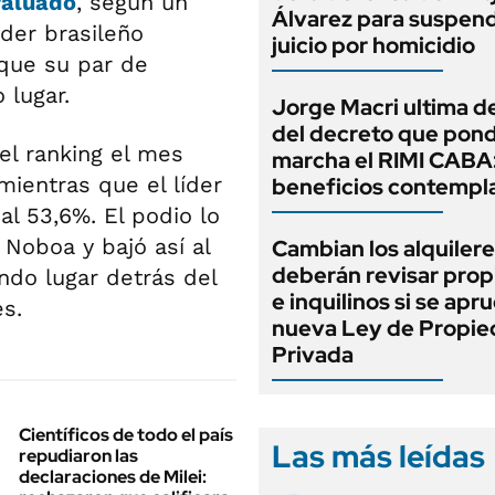
valuado
, según un
Álvarez para suspend
íder brasileño
juicio por homicidio
que su par de
 lugar.
Jorge Macri ultima de
del decreto que pond
 el ranking el mes
marcha el RIMI CABA
 mientras que el líder
beneficios contempl
al 53,6%. El podio lo
Noboa y bajó así al
Cambian los alquilere
deberán revisar prop
ndo lugar detrás del
e inquilinos si se apr
es.
nueva Ley de Propi
Privada
Científicos de todo el país
Las más leídas
repudiaron las
declaraciones de Milei: