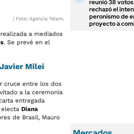
reunió 38 votos
rechazó el inten
peronismo de en
Foto: Agencia Télam.
proyecto a com
 realizada a mediados
os
. Se prevé en el
Javier Milei
r cruce entre los dos
nvitado a la ceremonia
carta entregada
 electa
Diana
ores de Brasil, Mauro
Mercados