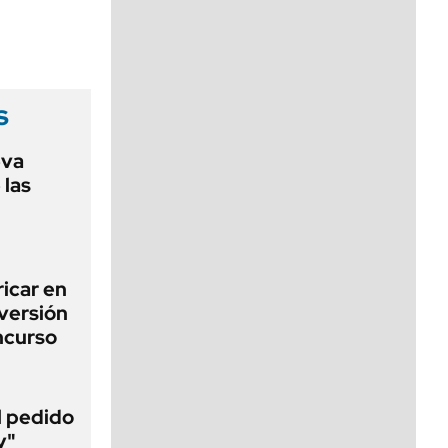
viernes de 10 a 18
s
eva
 las
icar en
nversión
ncurso
al pedido
y"