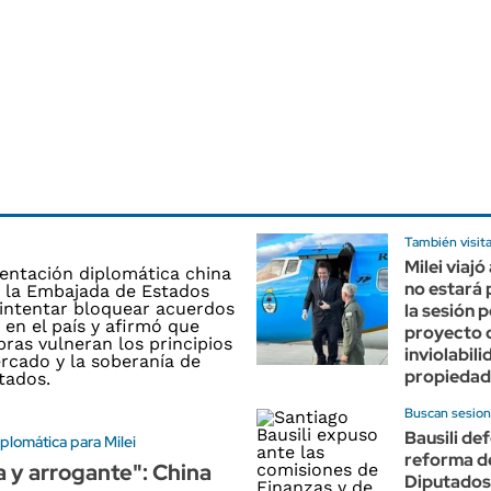
También visit
Milei viajó
no estará 
la sesión p
proyecto 
inviolabili
propiedad
Buscan sesion
Bausili def
plomática para Milei
reforma d
a y arrogante": China
Diputados