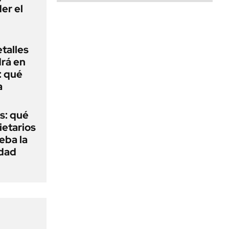
er el
talles
rá en
: qué
a
s: qué
ietarios
ueba la
edad