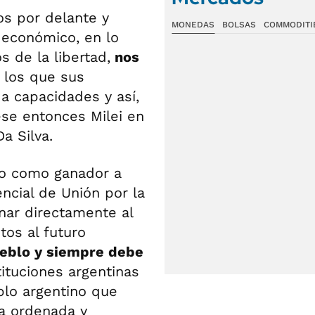
s por delante y
MONEDAS
BOLSAS
COMMODITI
 económico, en lo
s de la libertad,
nos
 los que sus
a capacidades y así,
ese entonces Milei en
a Silva.
vo como ganador a
encial de Unión por la
onar directamente al
itos al futuro
ueblo y siempre debe
stituciones argentinas
blo argentino que
ra ordenada y