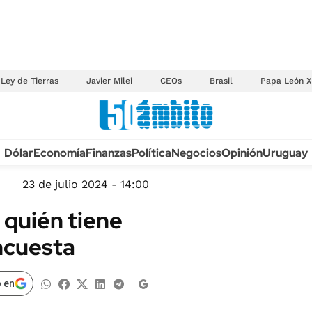
Ley de Tierras
Javier Milei
CEOs
Brasil
Papa León X
Anuario autos 2026
Dólar
Economía
Finanzas
Política
Negocios
Opinión
Uruguay
TECNOLOGÍA
NOVEDADES FISCA
MÉXICO
23 de julio 2024 - 14:00
EDICTOS JUDICIAL
OPINIÓN
: quién tiene
MULTAS
MUNDO
ncuesta
LICITACIONES
INFORMACIÓN GENERAL
CUADROS TARIFAR
ESPECTÁCULOS
 en
RECALL
DEPORTES