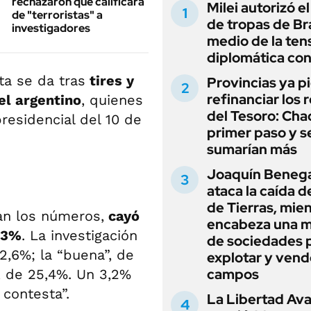
rechazaron que calificara
Milei autorizó e
de "terroristas" a
de tropas de Bra
investigadores
medio de la ten
diplomática con
a se da tras
tires y
Provincias ya p
refinanciar los 
el argentino
, quienes
del Tesoro: Chac
residencial del 10 de
primer paso y s
sumarían más
Joaquín Beneg
ataca la caída de
de Tierras, mie
an los números,
cayó
encabeza una 
,3%
. La investigación
de sociedades 
2,6%; la “buena”, de
explotar y vend
campos
”, de 25,4%. Un 3,2%
 contesta”.
La Libertad Av