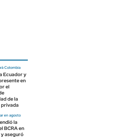
ará Colombia
 a Ecuador y
presente en
or el
de
dad de la
 privada
ar en agosto
endió la
el BCRA en
 y aseguró