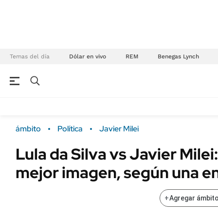
Temas del día
Dólar en vivo
REM
Benegas Lynch
NEGOCIOS
ÚLTIMAS NOTICIAS
Especiales Ámbito
ECONOMÍA
ámbito
Política
Javier Milei
Real Estate
Banco de Datos
Lula da Silva vs Javier Milei
Sustentabilidad
Campo
mejor imagen, según una e
Seguros
FINANZAS
ENERGY REPORT
Dólar
+
Agregar ámbito
POLÍTICA
Mercados
Nacional