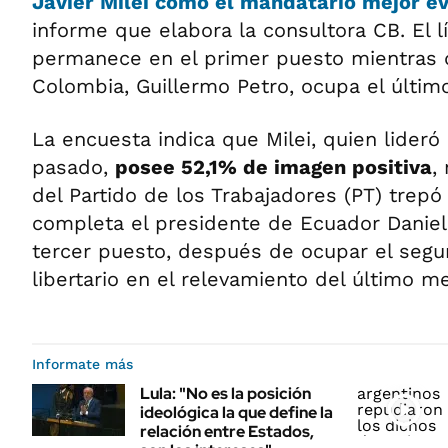
Javier Milei
como el mandatario mejor e
informe que elabora la consultora CB. El l
permanece en el primer puesto mientras 
Colombia, Guillermo Petro, ocupa el último
La encuesta indica que Milei, quien lideró
pasado,
posee 52,1% de imagen positiva
,
del Partido de los Trabajadores (PT) trepó 
completa el presidente de Ecuador Daniel 
tercer puesto, después de ocupar el segu
libertario en el relevamiento del último m
Informate más
Lula: "No es la posición
ideológica la que define la
relación entre Estados,