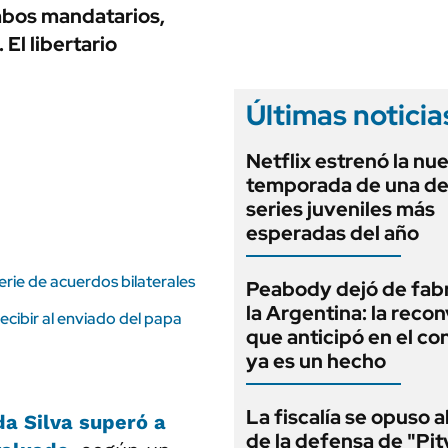
ANUARIO 2025
mbos mandatarios,
LIFESTYLE
EDICIÓN IMPRESA
El libertario
AUTOS
Últimas noticia
Netflix estrenó la nu
temporada de una de
series juveniles más
esperadas del año
erie de acuerdos bilaterales
Peabody dejó de fabr
la Argentina: la reco
recibir al enviado del papa
que anticipó en el co
ya es un hecho
La fiscalía se opuso 
da Silva
superó a
de la defensa de "Pit