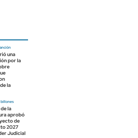
sanción
rió una
ión por la
obre
que
on
de la
billones
 de la
ura aprobó
oyecto de
to 2027
der Judicial