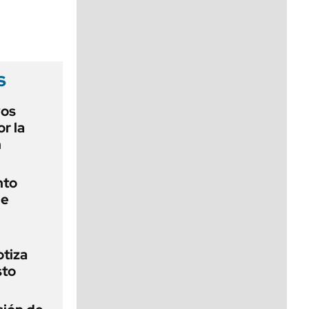
viernes de 10 a 18
s
vos
or la
n
nto
de
otiza
sto