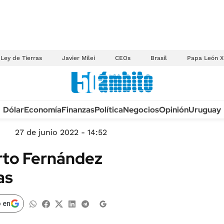
Ley de Tierras
Javier Milei
CEOs
Brasil
Papa León X
Anuario autos 2026
Dólar
Economía
Finanzas
Política
Negocios
Opinión
Uruguay
TECNOLOGÍA
NOVEDADES FISCA
MÉXICO
27 de junio 2022 - 14:52
EDICTOS JUDICIAL
OPINIÓN
erto Fernández
MULTAS
MUNDO
as
LICITACIONES
INFORMACIÓN GENERAL
CUADROS TARIFAR
ESPECTÁCULOS
 en
RECALL
DEPORTES