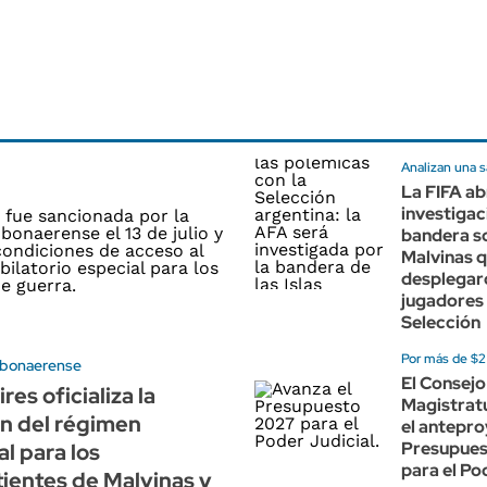
Analizan una 
La FIFA ab
investigac
bandera s
Malvinas 
desplegar
jugadores 
Selección
Por más de $2 
l bonaerense
El Consejo
es oficializa la
Magistrat
n del régimen
el antepr
Presupues
al para los
para el Po
ientes de Malvinas y