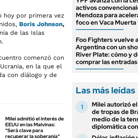
YPF avanza con la ce
activos convencional
Mendoza para aceler
ó hoy por primera vez
foco en Vaca Muerta
Unidos,
Boris Johnson
,
ía de las Islas
Foo Fighters vuelve a
.
Argentina con un sh
River Plate: cómo y 
ncuentro comenzó con
comprar las entradas
 Ucrania, en la que el
da con diálogo y de
Las más leídas
Milei autorizó e
de tropas de Bra
medio de la ten
Milei admitió el interés de
EEUU en las Malvinas:
diplomática con
"Será clave para
recuperar la soberanía"
Dólar, inflación 