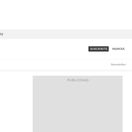
IV
SUSCRIBITE
INGRESÁ
SUMATE A LA COMUNIDAD
Newsletter
DE ÁMBITO
LES
ACCESO FULL - $1.800/MES
ES
CORPORATIVO - CONSULTAR
Si tenés dudas comunicate
con nosotros a
IOS
suscripciones@ambito.com.ar
Llamanos al (54) 11 4556-
9147/48 o
al (54) 11 4449-3256 de lunes a