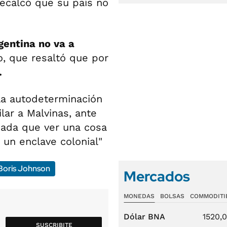
recalcó que su país no
gentina no va a
o, que resaltó que por
.
la autodeterminación
lar a Malvinas, ante
nada que ver una cosa
 un enclave colonial"
Boris Johnson
Mercados
MONEDAS
BOLSAS
COMMODITI
Dólar BNA
1520,
SUSCRIBITE