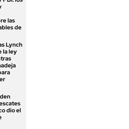
y
re las
ables de
as Lynch
 la ley
ntras
madeja
para
er
iden
rescates
o dio el
e