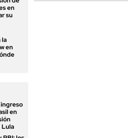
sión de
es en
ar su
 la
ow en
dónde
l ingreso
sil en
sión
 Lula
y PBI: los