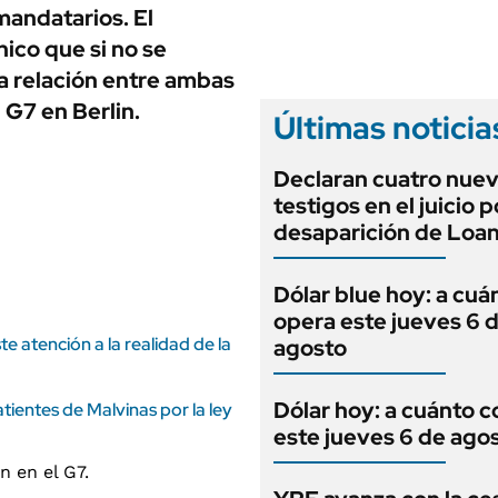
ANUARIO 2025
mandatarios. El
LIFESTYLE
EDICIÓN IMPRESA
nico que si no se
AUTOS
la relación entre ambas
 G7 en Berlin.
Últimas noticia
Declaran cuatro nue
testigos en el juicio p
desaparición de Loa
Dólar blue hoy: a cuá
opera este jueves 6 
 atención a la realidad de la
agosto
Dólar hoy: a cuánto c
tientes de Malvinas por la ley
este jueves 6 de ago