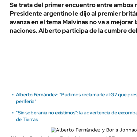
ÁMBITO DEBATE
Se trata del primer encuentro entre ambos 
Municipios
Presidente argentino le dijo al premier britá
MEDIAKIT AMBITO DEBATE
URUGUAY
avanza en el tema Malvinas no va a mejorar 
naciones. Alberto participa de la cumbre del
Alberto Fernández: "Pudimos reclamarle al G7 que preste
periferia"
"Sin soberanía no existimos": la advertencia de excomba
de Tierras