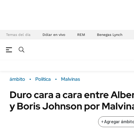
Temas del día
Dólar en vivo
REM
Benegas Lynch
NEGOCIOS
ÚLTIMAS NOTICIAS
Especiales Ámbito
ECONOMÍA
ámbito
Política
Malvinas
Real Estate
Banco de Datos
Duro cara a cara entre Alb
Sustentabilidad
Campo
y Boris Johnson por Malvin
Seguros
FINANZAS
ENERGY REPORT
Dólar
+
Agregar ámbito
POLÍTICA
Mercados
Nacional