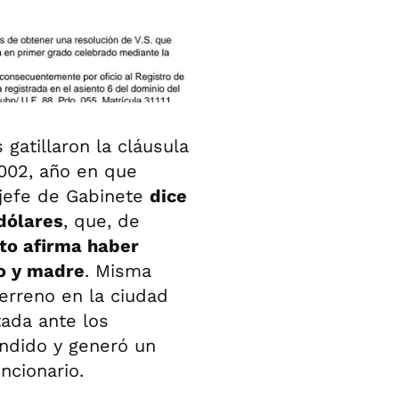
gatillaron la cláusula
2002, año en que
 jefe de Gabinete
dice
dólares
, que, de
to afirma haber
no y madre
. Misma
terreno en la ciudad
tada ante los
endido y generó un
ncionario.