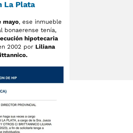
 La Plata
e mayo
, ese inmueble
al bonaerense tenía,
jecución hipotecaria
 en 2002 por
Liliana
ittannico.