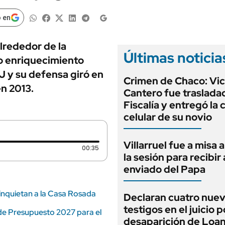
ANUARIO 2025
LIFESTYLE
EDICIÓN IMPRESA
 en
AUTOS
alrededor de la
Últimas noticia
o enriquecimiento
JJ y su defensa giró en
Crimen de Chaco: Vic
en 2013.
Cantero fue trasladad
Fiscalía y entregó la 
celular de su novio
Villarruel fue a misa 
Duración: 35 segundos
00:35
la sesión para recibir 
enviado del Papa
 inquietan a la Casa Rosada
Declaran cuatro nue
testigos en el juicio p
 de Presupuesto 2027 para el
desaparición de Loa