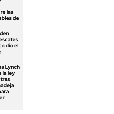
re las
ables de
iden
rescates
o dio el
e
as Lynch
 la ley
ntras
madeja
para
er