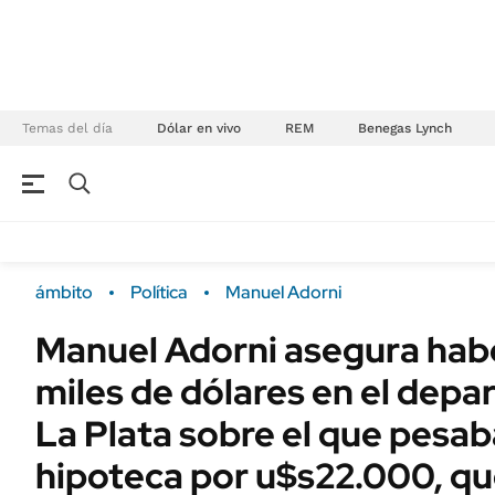
Temas del día
Dólar en vivo
REM
Benegas Lynch
NEGOCIOS
ÚLTIMAS NOTICIAS
Especiales Ámbito
ECONOMÍA
ámbito
Política
Manuel Adorni
Real Estate
Banco de Datos
Manuel Adorni asegura hab
Sustentabilidad
Campo
miles de dólares en el dep
Seguros
FINANZAS
ENERGY REPORT
La Plata sobre el que pesab
Dólar
POLÍTICA
hipoteca por u$s22.000, q
Mercados
Nacional