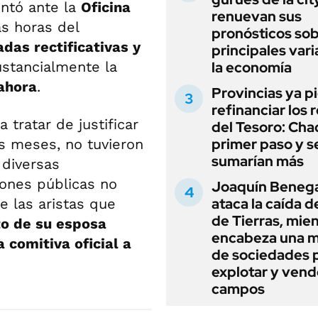
ntó ante la
Oficina
renuevan sus
as horas del
pronósticos sob
das rectificativas y
principales vari
stancialmente la
la economía
ahora
.
Provincias ya p
refinanciar los 
 tratar de justificar
del Tesoro: Chac
primer paso y s
es meses, no tuvieron
sumarían más
 diversas
iones públicas no
Joaquín Beneg
ataca la caída de
e las aristas que
de Tierras, mie
oto de su esposa
encabeza una 
a comitiva oficial a
de sociedades 
explotar y vend
campos