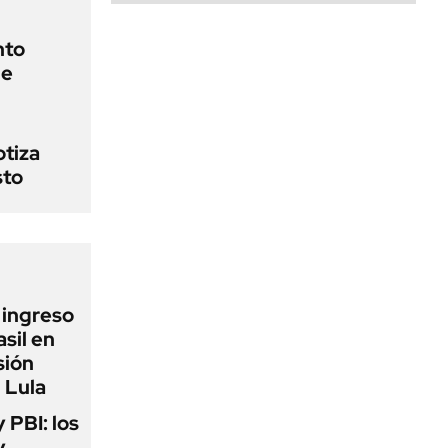
nto
de
otiza
sto
l ingreso
sil en
sión
 Lula
y PBI: los
y