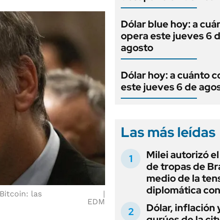
Dólar blue hoy: a cuá
opera este jueves 6 
agosto
Dólar hoy: a cuánto c
este jueves 6 de ago
Las más leídas
Milei autorizó e
de tropas de Bra
medio de la ten
diplomática con
itcoin: las
EDM
Dólar, inflación 
gurúes de la cit