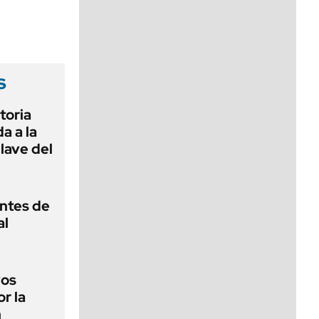
viernes de 10 a 18
s
toria
a a la
clave del
antes de
al
vos
or la
n