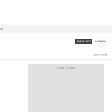
IV
SUSCRIBITE
INGRESÁ
SUMATE A LA COMUNIDAD
Newsletter
DE ÁMBITO
LES
ACCESO FULL - $1.800/MES
ES
CORPORATIVO - CONSULTAR
Si tenés dudas comunicate
con nosotros a
IOS
suscripciones@ambito.com.ar
Llamanos al (54) 11 4556-
9147/48 o
al (54) 11 4449-3256 de lunes a