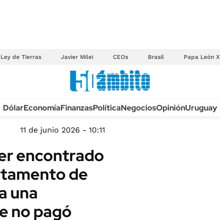
Ley de Tierras
Javier Milei
CEOs
Brasil
Papa León X
Anuario autos 2026
Dólar
Economía
Finanzas
Política
Negocios
Opinión
Uruguay
TECNOLOGÍA
NOVEDADES FISCA
MÉXICO
11 de junio 2026 - 10:11
EDICTOS JUDICIAL
OPINIÓN
er encontrado
MULTAS
MUNDO
artamento de
LICITACIONES
INFORMACIÓN GENERAL
a una
CUADROS TARIFAR
ESPECTÁCULOS
RECALL
ue no pagó
DEPORTES