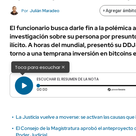
ÁMBITO DEBATE
Municipios
Julián Maradeo
Por
+
Agregar ámbito
MEDIAKIT AMBITO DEBATE
URUGUAY
El funcionario busca darle fin a la polémica 
investigación sobre su persona por presunt
ilícito. A horas del mundial, presentó su DD
torno a una temprana inversión en bitcoins 
×
Toca para escuchar
ESCUCHAR EL RESUMEN DE LA NOTA
Tiempo transcurrido: 0 segundos
00:00
La Justicia vuelve a moverse: se activan las causas que
El Consejo de la Magistratura aprobó el anteproyecto
Poder Judicial