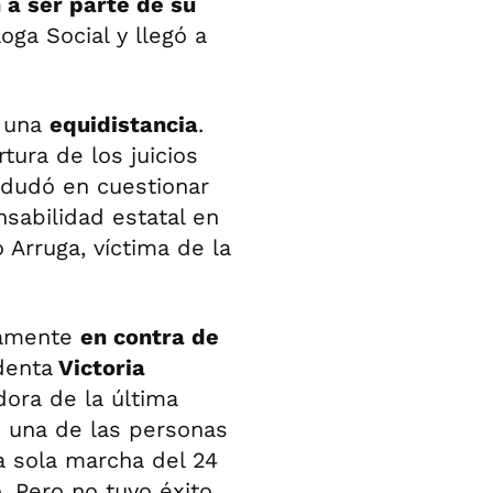
 a ser parte de su
ga Social y llegó a
o una
equidistancia
.
tura de los juicios
 dudó en cuestionar
nsabilidad estatal en
Arruga, víctima de la
idamente
en contra de
denta
Victoria
adora de la última
ue una de las personas
a sola marcha del 24
 Pero no tuvo éxito.