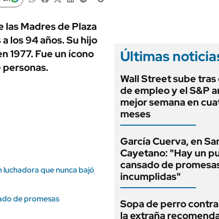
ANUARIO 2025
LIFESTYLE
EDICIÓN IMPRESA
AUTOS
 las Madres de Plaza
 los 94 años. Su hijo
Últimas noticia
n 1977. Fue un ícono
e personas.
Wall Street sube tras 
de empleo y el S&P a
mejor semana en cua
meses
García Cuerva, en Sa
Cayetano: "Hay un p
cansado de promesa
an luchadora que nunca bajó
incumplidas"
sado de promesas
Sopa de perro contra 
la extraña recomend