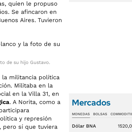
as, quien le propuso
os. Se afincaron en
Buenos Aires. Tuvieron
to de su hijo Gustavo.
a militancia política
ión. Militaba en la
cial en la Villa 31, en
Mercados
ica
. A Norita, como a
articipara
MONEDAS
BOLSAS
COMMODITI
lítica y represión
, pero sí que tuviera
Dólar BNA
1520,