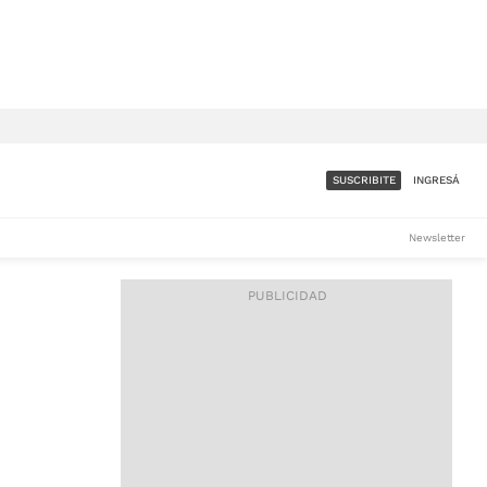
SUSCRIBITE
INGRESÁ
SUMATE A LA COMUNIDAD
Newsletter
DE ÁMBITO
LES
ACCESO FULL - $1.800/MES
ES
CORPORATIVO - CONSULTAR
Si tenés dudas comunicate
con nosotros a
IOS
suscripciones@ambito.com.ar
Llamanos al (54) 11 4556-
9147/48 o
al (54) 11 4449-3256 de lunes a