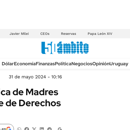
Javier Milei
CEOs
Reservas
Papa León XIV
Anuario autos 2026
Dólar
Economía
Finanzas
Política
Negocios
Opinión
Uruguay
TECNOLOGÍA
NOVEDADES FISCA
MÉXICO
31 de mayo 2024 - 10:16
EDICTOS JUDICIAL
OPINIÓN
rica de Madres
MULTAS
MUNDO
te de Derechos
LICITACIONES
INFORMACIÓN GENERAL
CUADROS TARIFAR
ESPECTÁCULOS
RECALL
DEPORTES
 en