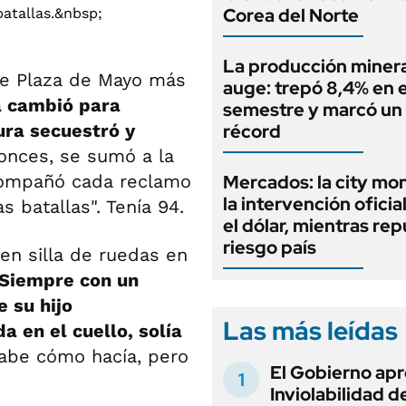
Corea del Norte
La producción minera
de Plaza de Mayo más
auge: trepó 8,4% en e
a cambió para
semestre y marcó un
ura secuestró y
récord
onces, se sumó a la
compañó cada reclamo
Mercados: la city mo
la intervención oficia
 batallas". Tenía 94.
el dólar, mientras rep
riesgo país
en silla de ruedas en
Siempre con un
 su hijo
Las más leídas
 en el cuello, solía
abe cómo hacía, pero
El Gobierno apr
Inviolabilidad de