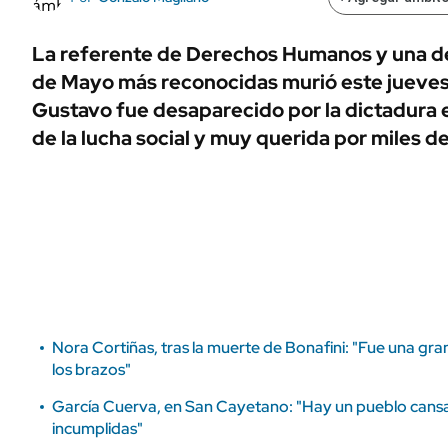
ÁMBITO DEBATE
Municipios
MEDIAKIT AMBITO DEBATE
La referente de Derechos Humanos y una de
URUGUAY
de Mayo más reconocidas murió este jueves a
Gustavo fue desaparecido por la dictadura e
de la lucha social y muy querida por miles d
Nora Cortiñas, tras la muerte de Bonafini: "Fue una gr
los brazos"
García Cuerva, en San Cayetano: "Hay un pueblo can
incumplidas"