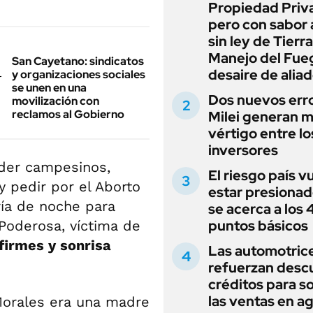
Propiedad Priv
pero con sabor
sin ley de Tierra
Manejo del Fue
San Cayetano: sindicatos
desaire de alia
y organizaciones sociales
se unen en una
Dos nuevos err
movilización con
reclamos al Gobierno
Milei generan 
vértigo entre lo
inversores
nder campesinos,
El riesgo país v
 pedir por el Aborto
estar presionad
ría de noche para
se acerca a los
puntos básicos
 Poderosa, víctima de
firmes y sonrisa
Las automotric
refuerzan desc
créditos para s
las ventas en a
 Morales era una madre