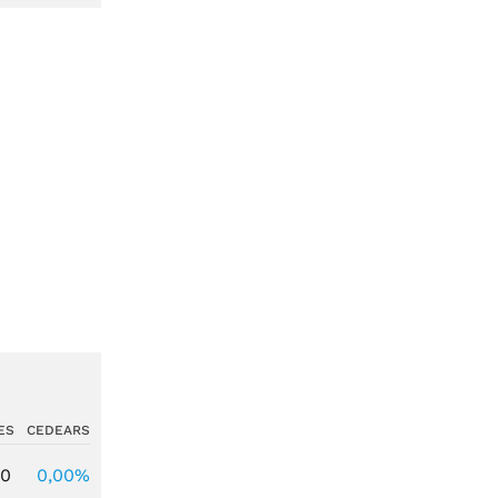
ES
CEDEARS
00
0,00%