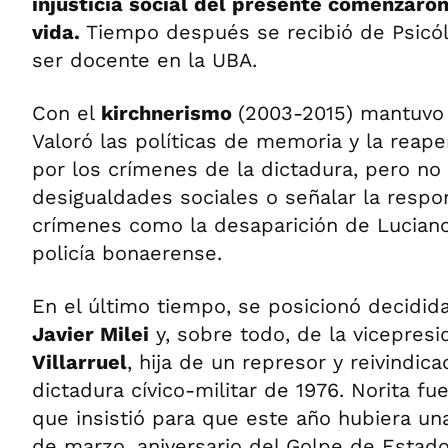
injusticia social del presente comenzaron
vida.
Tiempo después se recibió de Psicólo
ser docente en la UBA.
Con el
kirchnerismo
(2003-2015) mantuv
Valoró las políticas de memoria y la reaper
por los crímenes de la dictadura, pero no
desigualdades sociales o señalar la respo
crímenes como la desaparición de Luciano 
policía bonaerense.
En el último tiempo, se posicionó decid
Javier Milei
y, sobre todo, de la vicepresi
Villarruel
, hija de un represor y reivindic
dictadura cívico-militar de 1976. Norita f
que insistió para que este año hubiera un
de marzo, aniversario del Golpe de Estado.