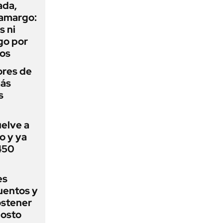
ada,
 amargo:
s ni
go por
dos
ores de
más
s
uelve a
o y ya
 450
es
uentos y
ostener
gosto