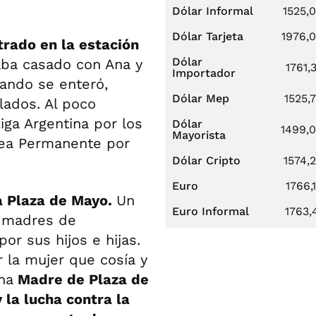
Dólar Informal
1525,
Dólar Tarjeta
1976,
trado en la estación
Dólar
aba casado con Ana y
1761,
Importador
ando se enteró,
Dólar Mep
1525,
lados. Al poco
ga Argentina por los
Dólar
1499,
Mayorista
ea Permanente por
Dólar Cripto
1574,
Euro
1766,
ta Plaza de Mayo.
Un
Euro Informal
1763,
e madres de
or sus hijos e hijas.
r la mujer que cosía y
na
Madre de Plaza de
 la lucha contra la