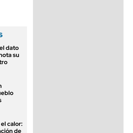
viernes de 10 a 18
s
el dato
nota su
tro
n
ueblo
s
el calor:
ación de