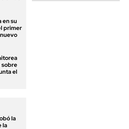
 en su
l primer
 nuevo
nitorea
l sobre
unta el
obó la
 la