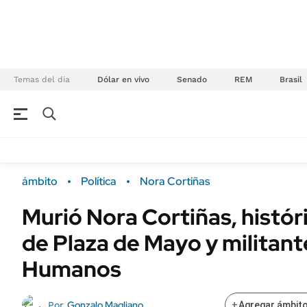
Temas del día
Dólar en vivo
Senado
REM
Brasil
NEGOCIOS
ÚLTIMAS NOTICIAS
Especiales Ámbito
ECONOMÍA
ámbito
Política
Nora Cortiñas
Real Estate
Banco de Datos
Murió Nora Cortiñas, histó
Sustentabilidad
Campo
de Plaza de Mayo y militan
Seguros
FINANZAS
ENERGY REPORT
Humanos
Dólar
POLÍTICA
Mercados
Gonzalo Magliano
Por
+
Agregar ámbito
Nacional