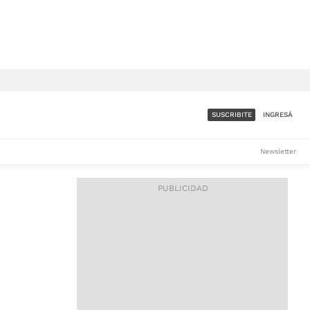
SUSCRIBITE
INGRESÁ
SUMATE A LA COMUNIDAD
Newsletter
DE ÁMBITO
LES
ACCESO FULL - $1.800/MES
ES
CORPORATIVO - CONSULTAR
Si tenés dudas comunicate
con nosotros a
IOS
suscripciones@ambito.com.ar
Llamanos al (54) 11 4556-
9147/48 o
al (54) 11 4449-3256 de lunes a