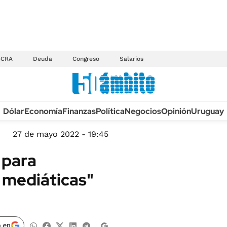
BCRA
Deuda
Congreso
Salarios
Anuario autos 2026
Dólar
Economía
Finanzas
Política
Negocios
Opinión
Uruguay
TECNOLOGÍA
NOVEDADES FISCA
MÉXICO
27 de mayo 2022 - 19:45
EDICTOS JUDICIAL
OPINIÓN
 para
MULTAS
MUNDO
 mediáticas"
LICITACIONES
INFORMACIÓN GENERAL
CUADROS TARIFAR
ESPECTÁCULOS
RECALL
DEPORTES
 en