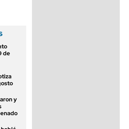
viernes de 10 a 18
s
nto
9 de
otiza
gosto
aron y
s
 Senado