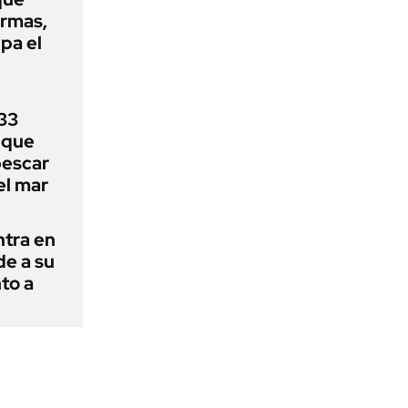
armas,
ipa el
33
uque
pescar
el mar
ntra en
de a su
to a