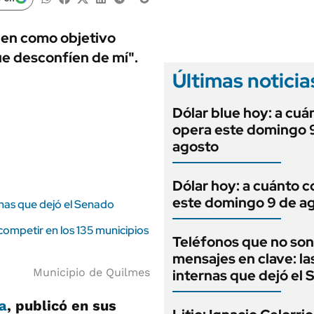
ANUARIO 2025
LIFESTYLE
EDICIÓN IMPRESA
AUTOS
nen como objetivo
ue desconfíen de mí".
Últimas noticia
Dólar blue hoy: a cuá
opera este domingo 
agosto
Dólar hoy: a cuánto c
este domingo 9 de a
rnas que dejó el Senado
ompetir en los 135 municipios
Teléfonos que no son
mensajes en clave: la
Municipio de Quilmes
internas que dejó el
a
, publicó en sus