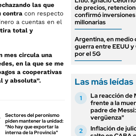
Litio: Ignacio Celorri
rechazando las que
de precios, retencion
u contra
con respecto
confirmó inversiones
inero a cuentas en el
millonarias
ira total y
Argentina, en medio 
guerra entre EEUU y
por el 5G
 mes circula una
edes, en la que se me
pagos a cooperativas
Las más leídas
l y absoluta”.
La reacción de 
frente a la muer
padre de Messi:
Sectores del peronismo
vergüenza"
piden mantener la unidad:
"No hay que exportar la
Inflación de julio
interna de la Provincia"
salto en CABA 