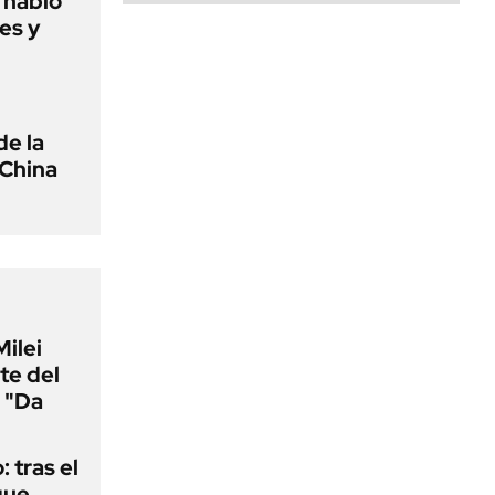
o habló
es y
de la
 China
Milei
te del
 "Da
: tras el
que