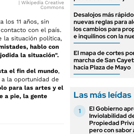
Wikipedia Creative
Commons
Desalojos más rápido
a los 11 años, sin
nuevas reglas para al
los cambios para pro
contacto con el país.
e inquilinos con la nu
 la situación política,
mistades, hablo con
El mapa de cortes por
odida la situación".
marcha de San Caye
hacia Plaza de Mayo
ta el fin del mundo
,
 a la oportunidad de
lo para las artes y el
Las más leídas
e a pie, la gente
El Gobierno apr
Inviolabilidad de
Propiedad Priv
pero con sabor