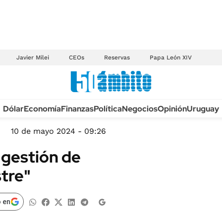
Javier Milei
CEOs
Reservas
Papa León XIV
Anuario autos 2026
Dólar
Economía
Finanzas
Política
Negocios
Opinión
Uruguay
TECNOLOGÍA
NOVEDADES FISCA
MÉXICO
10 de mayo 2024 - 09:26
EDICTOS JUDICIAL
OPINIÓN
 gestión de
MULTAS
MUNDO
stre"
LICITACIONES
INFORMACIÓN GENERAL
CUADROS TARIFAR
ESPECTÁCULOS
 en
RECALL
DEPORTES