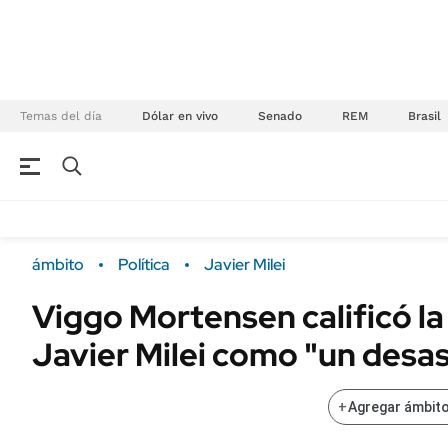
Temas del día
Dólar en vivo
Senado
REM
Brasil
NEGOCIOS
ÚLTIMAS NOTICIAS
Especiales Ámbito
ECONOMÍA
ámbito
Política
Javier Milei
Real Estate
Banco de Datos
Viggo Mortensen calificó la
Sustentabilidad
Campo
Javier Milei como "un desa
Seguros
FINANZAS
ENERGY REPORT
Dólar
+
Agregar ámbito
POLÍTICA
Mercados
Nacional