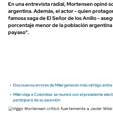
ÁMBITO DEBATE
En una entrevista radial, Mortensen opinó so
Municipios
argentina. Además, el actor - quien protago
MEDIAKIT AMBITO DEBATE
URUGUAY
famosa saga de El Señor de los Anillo - aseg
porcentaje menor de la población argentina
payaso".
Dos nuevos errores de Milei generan más vértigo entre 
Milei viaja a Colombia: se reunirá con el presidente elec
participará de su asunción