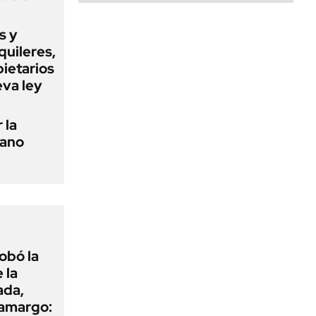
s y
quileres,
pietarios
eva ley
 la
tano
obó la
 la
ada,
 amargo: