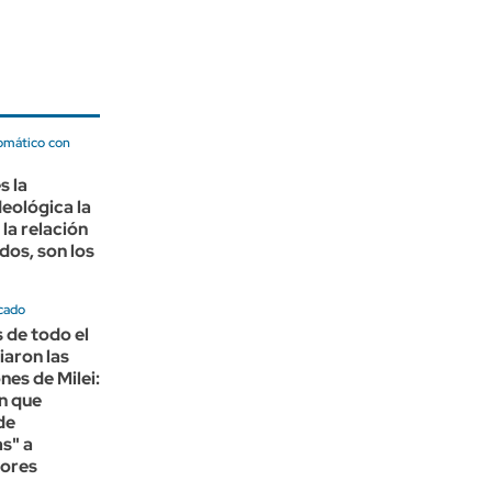
lomático con
s la
deológica la
 la relación
dos, son los
cado
s de todo el
iaron las
nes de Milei:
n que
de
as" a
dores