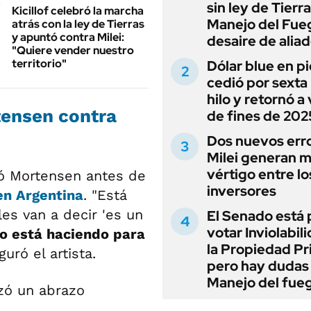
sin ley de Tierra
Kicillof celebró la marcha
Manejo del Fue
atrás con la ley de Tierras
y apuntó contra Milei:
desaire de alia
"Quiere vender nuestro
territorio"
Dólar blue en p
cedió por sexta 
hilo y retornó a
tensen contra
de fines de 202
Dos nuevos err
Milei generan 
vértigo entre lo
có Mortensen antes de
inversores
en Argentina
. "Está
es van a decir 'es un
El Senado está 
votar Inviolabil
lo está haciendo para
la Propiedad Pr
guró el artista.
pero hay dudas
Manejo del fue