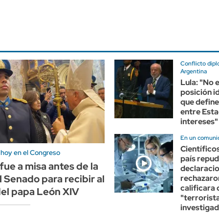
Conflicto dip
Argentina
Lula: "No e
posición i
que define
entre Esta
intereses"
En un comuni
Científico
 hoy en el Congreso
país repud
 fue a misa antes de la
declaracio
l Senado para recibir al
rechazaro
calificara 
del papa León XIV
"terrorist
investiga