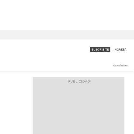
SUSCRIBITE
INGRESÁ
SUMATE A LA COMUNIDAD
Newsletter
DE ÁMBITO
LES
ACCESO FULL - $1.800/MES
ES
CORPORATIVO - CONSULTAR
Si tenés dudas comunicate
con nosotros a
IOS
suscripciones@ambito.com.ar
Llamanos al (54) 11 4556-
9147/48 o
al (54) 11 4449-3256 de lunes a