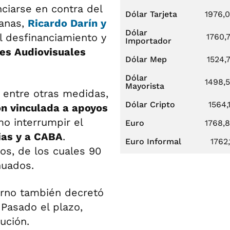
ciarse en contra del
Dólar Tarjeta
1976,
manas,
Ricardo Darín y
Dólar
 desfinanciamiento y
1760,
Importador
tes Audiovisuales
Dólar Mep
1524,
Dólar
1498,
Mayorista
, entre otras medidas,
Dólar Cripto
1564,
ón vinculada a apoyos
o interrumpir el
Euro
1768,
ias y a CABA
.
Euro Informal
1762,
os, de los cuales 90
nuados.
erno también decretó
Pasado el plazo,
ución.