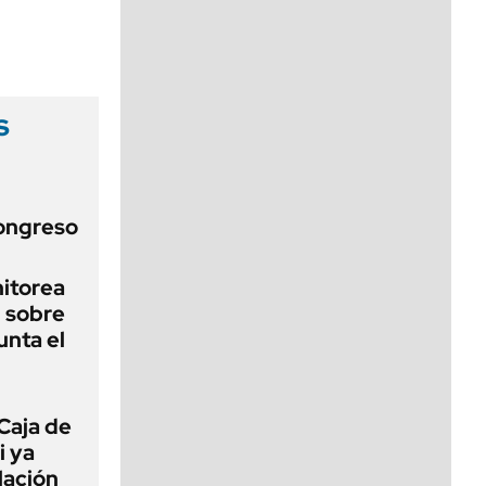
viernes de 10 a 18
s
Congreso
nitorea
l sobre
unta el
Caja de
i ya
lación