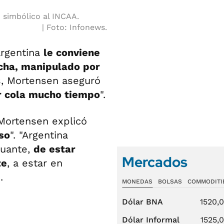
o simbólico al INCAA.
Foto: Infonews.
argentina
le conviene
cha, manipulado por
ás, Mortensen aseguró
r cola mucho tiempo
".
 Mortensen explicó
so
". "Argentina
guante,
de estar
Mercados
te
, a estar en
.
MONEDAS
BOLSAS
COMMODITI
Dólar BNA
1520,
Dólar Informal
1525,