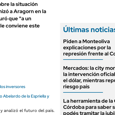
ANUARIO 2025
bre la situación
LIFESTYLE
EDICIÓN IMPRESA
nizó a Aragorn en la
AUTOS
uró que "a un
 le conviene este
Últimas noticia
Piden a Monteoliva
explicaciones por la
represión frente al 
Mercados: la city mo
la intervención oficia
el dólar, mientras rep
riesgo país
los inversores
to Abelardo de la Espriella y
La herramienta de la 
Córdoba para saber s
podés tramitar la jubi