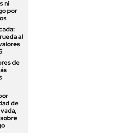
s ni
go por
dos
icada:
rueda al
 valores
5
ores de
más
s
por
idad de
ivada,
 sobre
go