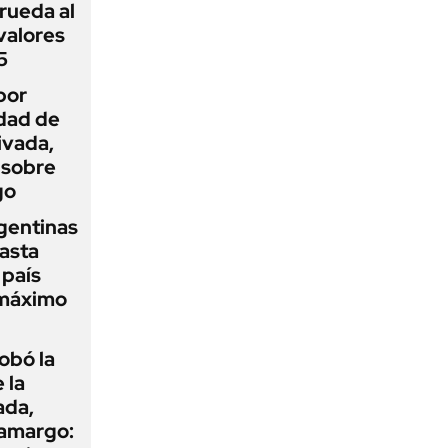
rueda al
 valores
5
por
idad de
ivada,
 sobre
go
gentinas
asta
 país
 máximo
obó la
 la
ada,
 amargo: