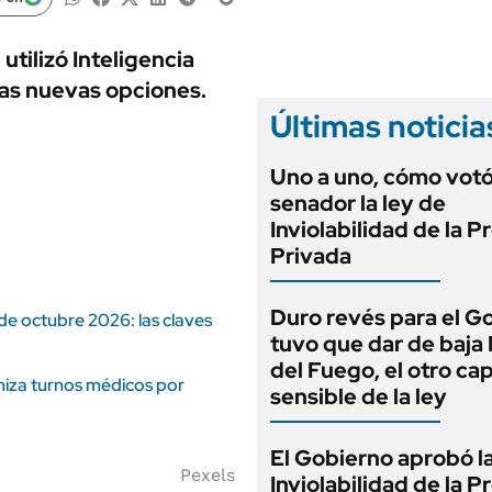
ANUARIO 2025
LIFESTYLE
EDICIÓN IMPRESA
AUTOS
tilizó Inteligencia
 las nuevas opciones.
Últimas noticia
Uno a uno, cómo vot
senador la ley de
Inviolabilidad de la 
Privada
Duro revés para el G
de octubre 2026: las claves
tuvo que dar de baja
del Fuego, el otro cap
niza turnos médicos por
sensible de la ley
El Gobierno aprobó l
Pexels
Inviolabilidad de la 