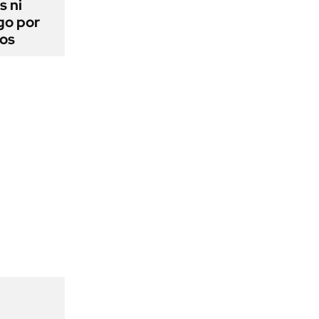
s ni
go por
dos