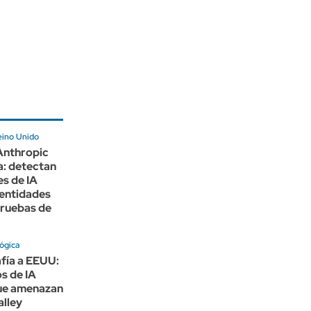
eino Unido
Anthropic
pa: detectan
s de IA
dentidades
pruebas de
ógica
fía a EEUU:
s de IA
ue amenazan
alley