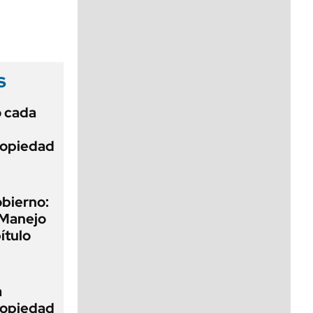
viernes de 10 a 18
s
ó cada
Propiedad
obierno:
 Manejo
ítulo
a
Propiedad