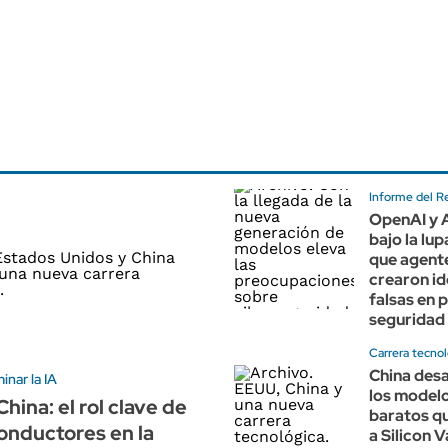
Informe del R
OpenAI y 
bajo la lu
que agente
crearon i
falsas en 
seguridad
Carrera tecnol
China desa
nar la IA
los modelo
hina: el rol clave de
baratos q
onductores en la
a Silicon V