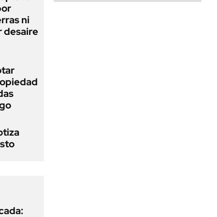
bor
rras ni
 desaire
otar
Propiedad
das
ego
otiza
osto
icada: