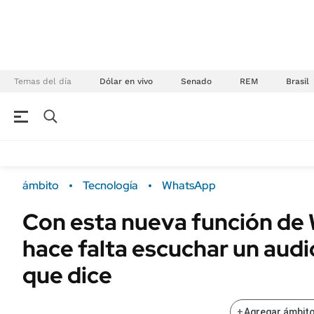
Temas del día
Dólar en vivo
Senado
REM
Brasil
NEGOCIOS
ÚLTIMAS NOTICIAS
Especiales Ámbito
ECONOMÍA
ámbito
Tecnología
WhatsApp
Real Estate
Banco de Datos
Con esta nueva función de
Sustentabilidad
Campo
hace falta escuchar un audi
Seguros
FINANZAS
ENERGY REPORT
que dice
Dólar
POLÍTICA
Mercados
+
Agregar ámbito
Nacional