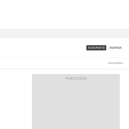
SUSCRIBITE
INGRESÁ
SUMATE A LA COMUNIDAD
Newsletter
DE ÁMBITO
LES
ACCESO FULL - $1.800/MES
ES
CORPORATIVO - CONSULTAR
Si tenés dudas comunicate
con nosotros a
IOS
suscripciones@ambito.com.ar
Llamanos al (54) 11 4556-
9147/48 o
al (54) 11 4449-3256 de lunes a