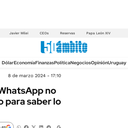
Javier Milei
CEOs
Reservas
Papa León XIV
Anuario autos 2026
Dólar
Economía
Finanzas
Política
Negocios
Opinión
Uruguay
TECNOLOGÍA
NOVEDADES FISCA
MÉXICO
8 de marzo 2024 - 17:10
EDICTOS JUDICIAL
OPINIÓN
 WhatsApp no
MULTAS
MUNDO
o para saber lo
LICITACIONES
INFORMACIÓN GENERAL
CUADROS TARIFAR
ESPECTÁCULOS
RECALL
DEPORTES
 en