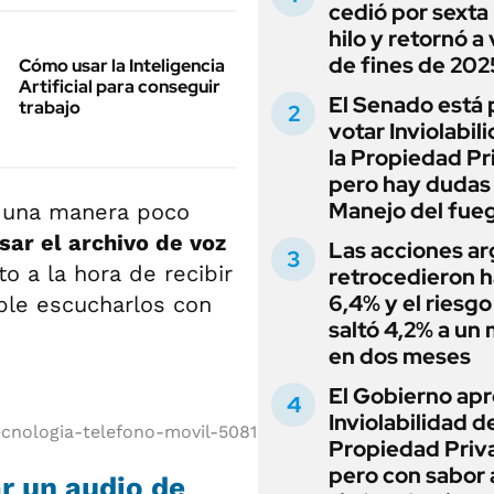
cedió por sexta 
hilo y retornó a
de fines de 202
Cómo usar la Inteligencia
Artificial para conseguir
El Senado está 
trabajo
votar Inviolabil
la Propiedad Pr
pero hay dudas
Manejo del fue
e una manera poco
sar el archivo de voz
Las acciones ar
to a la hora de recibir
retrocedieron h
6,4% y el riesgo
le escucharlos con
saltó 4,2% a un
en dos meses
El Gobierno apr
Inviolabilidad de
ecnologia-telefono-movil-5081397/
Propiedad Priv
pero con sabor
r un audio de