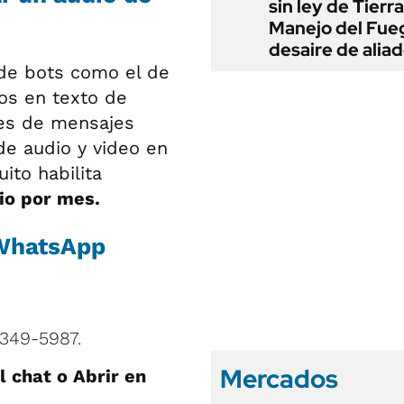
sin ley de Tierra
Manejo del Fue
desaire de alia
 de bots como el de
ios en texto de
nes de mensajes
de audio y video en
ito habilita
io por mes.
 WhatsApp
5349-5987.
Mercados
al chat o Abrir en