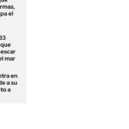
armas,
ipa el
33
uque
pescar
el mar
ntra en
de a su
to a