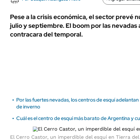
ÁMBITO DEBATE
Municipios
MEDIAKIT AMBITO DEBATE
Pese a la crisis económica, el sector prevé 
URUGUAY
julio y septiembre. El boom por las nevadas 
contracara del temporal.
Por las fuertes nevadas, los centros de esquí adelantan
de inverno
Cuál es el centro de esquí más barato de Argentina y c
El Cerro Castor, un imperdible del esquí en Tierra del