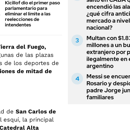
Kicillof dio el primer paso
encendió las al
parlamentario para
¿qué cifra antic
eliminar el límite a las
reelecciones de
mercado a nivel
intendentes
nacional?
Multan con $1.8
millones a un b
ierra del Fuego,
extranjero por 
unas de las plazas
ilegalmente en 
s de los deportes de
argentino
iones de mitad de
Messi se encue
Rosario y despi
padre Jorge jun
familiares
dad de
San Carlos de
 esquí, la principal
Catedral Alta