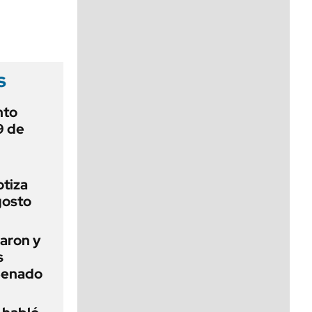
viernes de 10 a 18
s
nto
9 de
otiza
gosto
aron y
s
 Senado