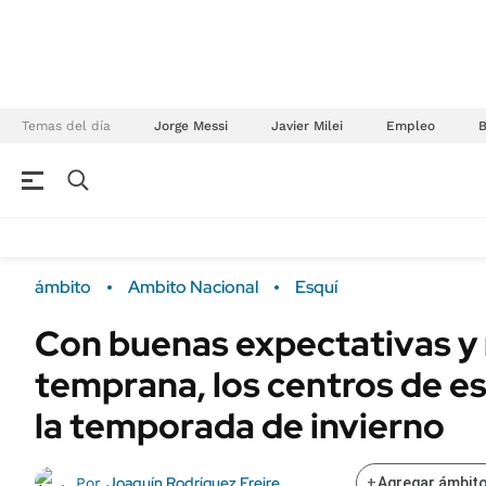
Temas del día
Jorge Messi
Javier Milei
Empleo
NEGOCIOS
ÚLTIMAS NOTICIAS
Especiales Ámbito
ECONOMÍA
ámbito
Ambito Nacional
Esquí
Real Estate
Banco de Datos
Con buenas expectativas y
Sustentabilidad
Campo
temprana, los centros de e
Seguros
FINANZAS
ENERGY REPORT
la temporada de invierno
Dólar
POLÍTICA
Mercados
Joaquín Rodríguez Freire
Por
+
Agregar ámbito
Nacional