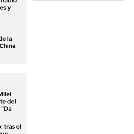
o habló
es y
de la
 China
Milei
te del
 "Da
: tras el
que