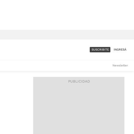
SUSCRIBITE
INGRESÁ
SUMATE A LA COMUNIDAD
Newsletter
DE ÁMBITO
LES
ACCESO FULL - $1.800/MES
ES
CORPORATIVO - CONSULTAR
Si tenés dudas comunicate
con nosotros a
IOS
suscripciones@ambito.com.ar
Llamanos al (54) 11 4556-
9147/48 o
al (54) 11 4449-3256 de lunes a