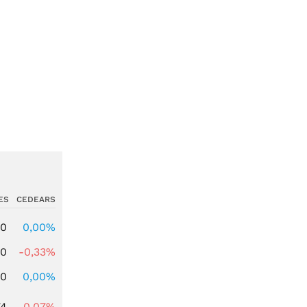
ES
CEDEARS
00
0,00%
00
-0,33%
00
0,00%
74
-0,07%