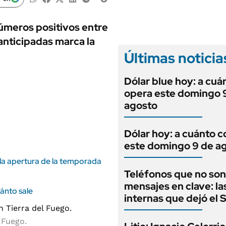
ANUARIO 2025
LIFESTYLE
EDICIÓN IMPRESA
AUTOS
números positivos entre
anticipadas marca la
Últimas noticia
Dólar blue hoy: a cuá
opera este domingo 
agosto
Dólar hoy: a cuánto c
este domingo 9 de a
 la apertura de la temporada
Teléfonos que no son
mensajes en clave: la
uánto sale
internas que dejó el
 Fuego.