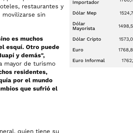
Importador
oteles, restaurantes y
Dólar Mep
1524,
 movilizarse sin
Dólar
1498,
Mayorista
 sino es muchos
Dólar Cripto
1573,
 el esquí. Otro puede
Euro
1768,
Huapí y demás",
Euro Informal
1762,
na mayor de turismo
hos residentes,
quía por el mundo
ambios que sufrió el
neral, quien tiene su