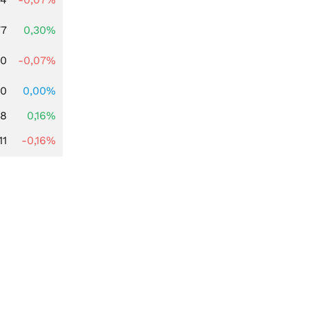
77
0,30%
50
-0,07%
00
0,00%
88
0,16%
11
-0,16%