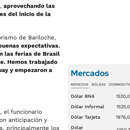
o,
aprovechando las
s del inicio de la
urismo de Bariloche,
uenas expectativas.
 las ferias de Brasil
te. Hemos trabajado
guay y empezaron a
Mercados
MONEDAS
BOLSAS
COMMODITI
Dólar BNA
1520,
Dólar Informal
1525,
 el funcionario
Dólar Tarjeta
1976,
n anticipación y
os, principalmente los
Dólar
1760,