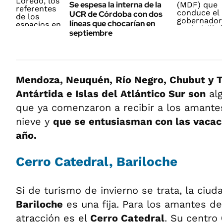
Se espesa la interna de la
UCR de Córdoba con dos
líneas que chocarían en
septiembre
Mendoza, Neuquén, Río Negro, Chubut y T
Antártida e Islas del Atlántico Sur son
alg
que ya comenzaron a recibir a los amante
nieve y
que se entusiasman con las vacac
año.
Cerro Catedral, Bariloche
Si de turismo de invierno se trata, la ciu
Bariloche
es una fija. Para los amantes del
atracción es el
Cerro Catedral
. Su centro