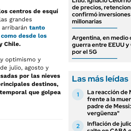
Litio: Ignacio Celorri
de precios, retencion
los centros de esquí
confirmó inversiones
las grandes
millonarias
e arribarán
tanto
s como desde los
Argentina, en medio 
y Chile.
guerra entre EEUU y
por el 5G
hay optimismo y
 julio, agosto y
sadas por las nieves
Las más leídas
rincipales destinos,
La reacción de 
 temporal que golpea
frente a la muer
padre de Messi:
vergüenza"
Inflación de julio
salto en CABA 