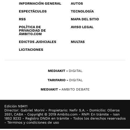
INFORMACIÓN GENERAL
AUTOS
ESPECTÁCULOS
TECNOLOGÍA
RSS
MAPA DEL SITIO
POLÍTICA DE
AVISO LEGAL
PRIVACIDAD DE
ÁMBITO.COM
EDICTOS JUDICIALES
MULTAS
LICITACIONES
MEDIAKIT
DIGITAL
TARIFARIO
DIGITAL
MEDIAKIT
AMBITO DEBATE
Edición N9411
Director: Gabriel Morini - Propietario: Nefir S.A. - Domicilio: Olleros
3551, CABA - Copyright © 2019 Ambito.com - RNPI En trámite - Issn
1852 9232 - Registro DNDA en trámite - Todos los derechos reservados
- Términos y condiciones de uso