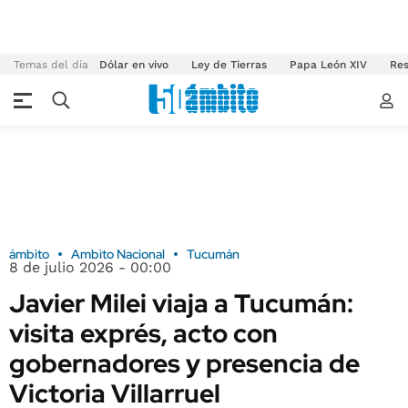
Temas del día
Dólar en vivo
Ley de Tierras
Papa León XIV
Res
ámbito
Ambito Nacional
Tucumán
8 de julio 2026 - 00:00
Javier Milei viaja a Tucumán:
visita exprés, acto con
gobernadores y presencia de
Victoria Villarruel