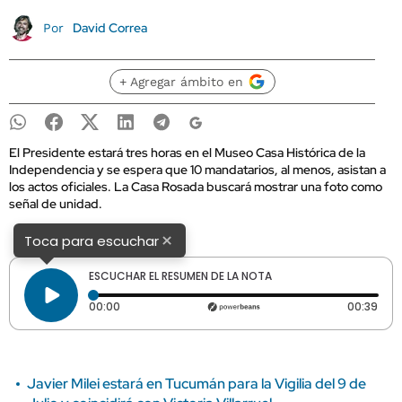
David Correa
Por
+ Agregar ámbito en
El Presidente estará tres horas en el Museo Casa Histórica de la
Independencia y se espera que 10 mandatarios, al menos, asistan a
los actos oficiales. La Casa Rosada buscará mostrar una foto como
señal de unidad.
×
Toca para escuchar
ESCUCHAR EL RESUMEN DE LA NOTA
Tiempo transcurrido: 0 segundos
Dura
00:00
00:39
Javier Milei estará en Tucumán para la Vigilia del 9 de