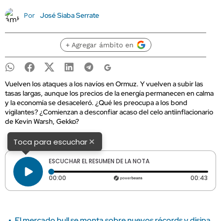
José Siaba Serrate
Por
+ Agregar ámbito en
Vuelven los ataques a los navíos en Ormuz. Y vuelven a subir las
tasas largas, aunque los precios de la energía permanecen en calma
y la economía se desaceleró. ¿Qué les preocupa a los bond
vigilantes? ¿Comienzan a desconfiar acaso del celo antiinflacionario
de Kevin Warsh, Gekko?
×
Toca para escuchar
ESCUCHAR EL RESUMEN DE LA NOTA
Tiempo transcurrido: 0 segundos
Dura
00:00
00:43
El mercado bull se monta sobre nuevos récords y disipa