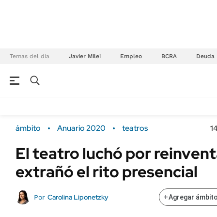
Temas del día
Javier Milei
Empleo
BCRA
Deuda
NEGOCIOS
ÚLTIMAS NOTICIAS
Especiales Ámbito
ECONOMÍA
ámbito
Anuario 2020
teatros
1
Real Estate
Banco de Datos
El teatro luchó por reinven
Sustentabilidad
Campo
extrañó el rito presencial
Seguros
FINANZAS
ENERGY REPORT
Dólar
Carolina Liponetzky
Por
+
Agregar ámbito
POLÍTICA
Mercados
Nacional