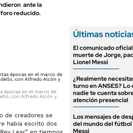
ANUARIO 2025
ndieron ante la
LIFESTYLE
EDICIÓN IMPRESA
aforo reducido.
AUTOS
Últimas noticia
El comunicado oficial
muerte de Jorge, pa
Lionel Messi
¿Realmente necesita
turno en ANSES? Lo
as épocas en el marco de
nadie te cuenta sobre
dello, con Alfredo Alcón y
atención presencial
o de creadores se
Los mensajes de des
 había escrito dos
del mundo del fútbol
Messi
Rey Lear” en tiempos