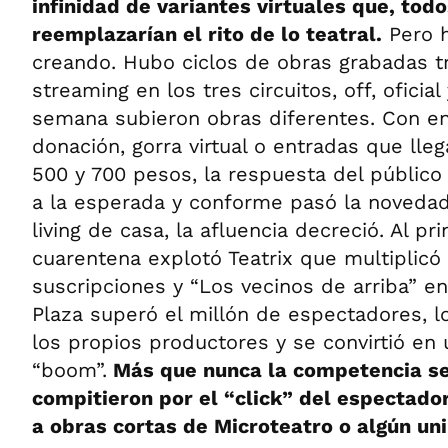
infinidad de variantes virtuales que, tod
reemplazarían el rito de lo teatral.
Pero h
creando. Hubo ciclos de obras grabadas tr
streaming en los tres circuitos, off, oficia
semana subieron obras diferentes. Con ent
donación, gorra virtual o entradas que lle
500 y 700 pesos, la respuesta del público 
a la esperada y conforme pasó la novedad
living de casa, la afluencia decreció. Al pri
cuarentena explotó Teatrix que multiplicó
suscripciones y “Los vecinos de arriba” e
Plaza superó el millón de espectadores, l
los propios productores y se convirtió e
“boom”.
Más que nunca la competencia se
compitieron por el “click” del espectado
a obras cortas de Microteatro o algún uni