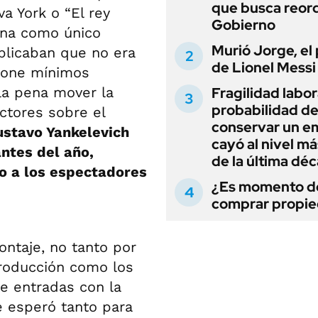
que busca reord
a York o “El rey
Gobierno
una como único
Murió Jorge, el
plicaban que no era
de Lionel Messi
upone mínimos
la pena mover la
Fragilidad labora
probabilidad d
ctores sobre el
conservar un e
ustavo Yankelevich
cayó al nivel má
ntes del año,
de la última dé
ro a los espectadores
¿Es momento d
comprar propi
ntaje, no tanto por
producción como los
e entradas con la
se esperó tanto para