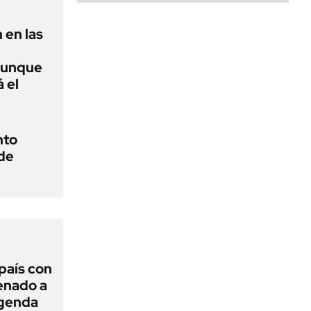
 en las
aunque
 el
nto
de
 país con
Senado a
agenda