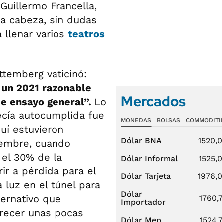
 Guillermo Francella,
la cabeza, sin dudas
 llenar varios
teatros
ttemberg vaticinó:
 un 2021 razonable
Mercados
e ensayo general”.
Lo
fecía autocumplida fue
MONEDAS
BOLSAS
COMMODITI
quí estuvieron
Dólar BNA
1520,
iembre, cuando
 el 30% de la
Dólar Informal
1525,
rir a pérdida para el
Dólar Tarjeta
1976,
luz en el túnel para
Dólar
ternativo que
1760,
Importador
frecer unas pocas
Dólar Mep
1524,