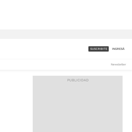
SUSCRIBITE
INGRESÁ
SUMATE A LA COMUNIDAD
Newsletter
DE ÁMBITO
LES
ACCESO FULL - $1.800/MES
ES
CORPORATIVO - CONSULTAR
Si tenés dudas comunicate
con nosotros a
IOS
suscripciones@ambito.com.ar
Llamanos al (54) 11 4556-
9147/48 o
al (54) 11 4449-3256 de lunes a