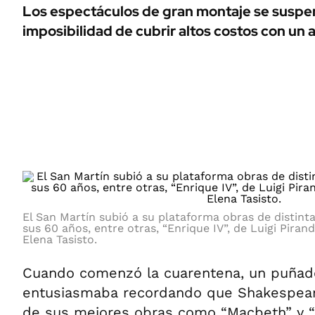
ÁMBITO DEBATE
Los espectáculos de gran montaje se suspe
Municipios
imposibilidad de cubrir altos costos con un 
MEDIAKIT AMBITO DEBATE
URUGUAY
El San Martín subió a su plataforma obras de distint
sus 60 años, entre otras, “Enrique IV”, de Luigi Piran
Elena Tasisto.
Cuando comenzó la cuarentena, un puñad
entusiasmaba recordando que Shakespeare
de sus mejores obras como “Macbeth” y “