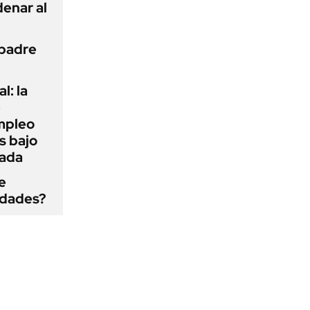
enar al
 padre
l: la
e
mpleo
s bajo
cada
e
edades?