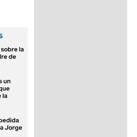
viernes de 10 a 18
s
 sobre la
dre de
s un
 que
 la
pedida
 a Jorge