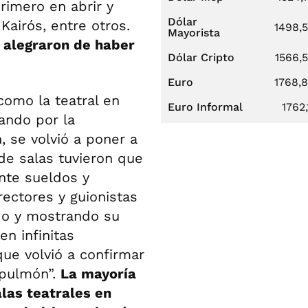
primero en abrir y
Dólar
Kairós, entre otros.
1498,
Mayorista
 alegraron de haber
Dólar Cripto
1566,
Euro
1768,
como la teatral en
Euro Informal
1762,
sando por la
n, se volvió a poner a
e salas tuvieron que
nte sueldos y
rectores y guionistas
ndo y mostrando su
en infinitas
ue volvió a confirmar
 pulmón”.
La mayoría
alas teatrales en