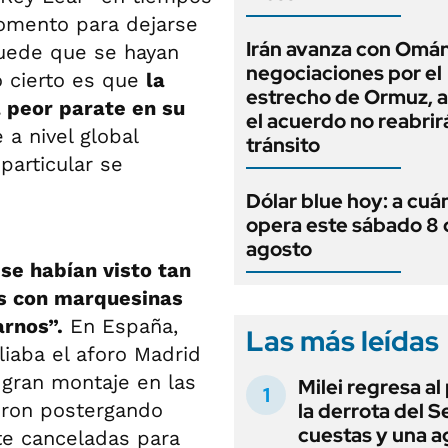
momento para dejarse
Irán avanza con Omán
 Puede que se hayan
negociaciones por el
o cierto es que
la
estrecho de Ormuz, 
l peor parate en su
el acuerdo no reabrirá
a nivel global
tránsito
particular se
Dólar blue hoy: a cuá
opera este sábado 8 
agosto
se habían visto tan
tes con marquesinas
arnos”.
En España,
Las más leídas
liaba el aforo Madrid
 gran montaje en las
Milei regresa al
eron postergando
la derrota del 
cuestas y una 
te canceladas para