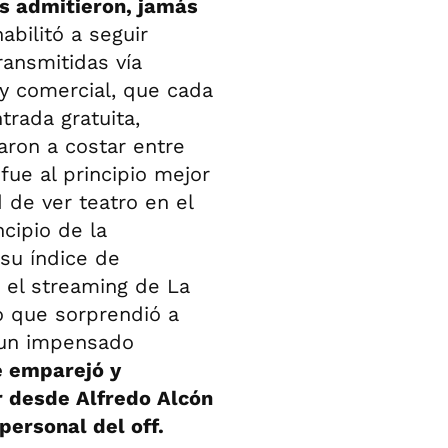
os admitieron, jamás
abilitó a seguir
ansmitidas vía
l y comercial, que cada
rada gratuita,
garon a costar entre
fue al principio mejor
 de ver teatro en el
ncipio de la
 su índice de
n el streaming de La
o que sorprendió a
n un impensado
 emparejó y
r desde Alfredo Alcón
personal del off.