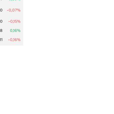
50
-0,07%
50
-0,15%
88
0,16%
11
-0,16%