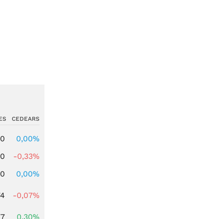
ES
CEDEARS
00
0,00%
00
-0,33%
00
0,00%
74
-0,07%
77
0,30%