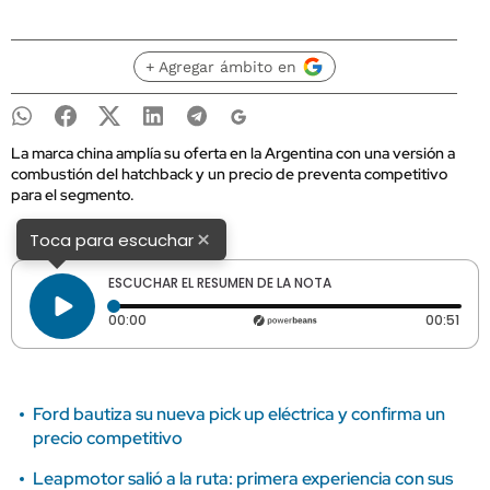
+ Agregar ámbito en
La marca china amplía su oferta en la Argentina con una versión a
combustión del hatchback y un precio de preventa competitivo
para el segmento.
×
Toca para escuchar
ESCUCHAR EL RESUMEN DE LA NOTA
Tiempo transcurrido: 0 segundos
Dura
00:00
00:51
Ford bautiza su nueva pick up eléctrica y confirma un
precio competitivo
Leapmotor salió a la ruta: primera experiencia con sus