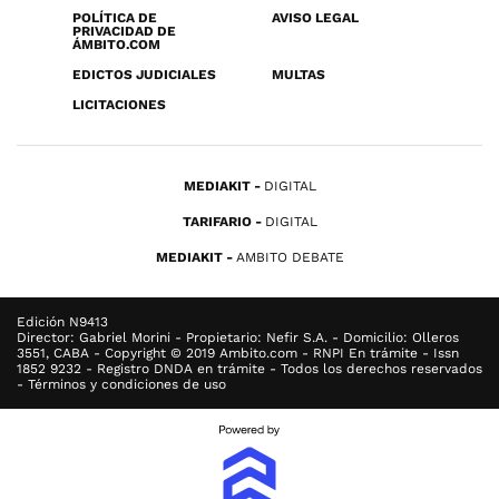
POLÍTICA DE
AVISO LEGAL
PRIVACIDAD DE
ÁMBITO.COM
EDICTOS JUDICIALES
MULTAS
LICITACIONES
MEDIAKIT
DIGITAL
TARIFARIO
DIGITAL
MEDIAKIT
AMBITO DEBATE
Edición N9413
Director: Gabriel Morini - Propietario: Nefir S.A. - Domicilio: Olleros
3551, CABA - Copyright © 2019 Ambito.com - RNPI En trámite - Issn
1852 9232 - Registro DNDA en trámite - Todos los derechos reservados
- Términos y condiciones de uso