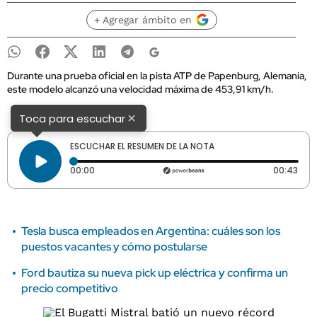
+ Agregar ámbito en
Durante una prueba oficial en la pista ATP de Papenburg, Alemania,
este modelo alcanzó una velocidad máxima de 453,91 km/h.
×
Toca para escuchar
ESCUCHAR EL RESUMEN DE LA NOTA
Tiempo transcurrido: 0 segundos
Dura
00:00
00:43
Tesla busca empleados en Argentina: cuáles son los
puestos vacantes y cómo postularse
Ford bautiza su nueva pick up eléctrica y confirma un
precio competitivo