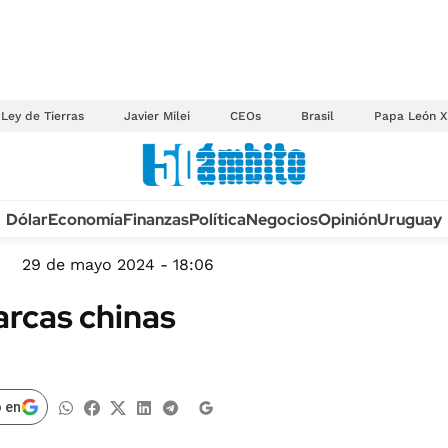
Ley de Tierras
Javier Milei
CEOs
Brasil
Papa León X
Anuario autos 2026
Dólar
Economía
Finanzas
Política
Negocios
Opinión
Uruguay
TECNOLOGÍA
NOVEDADES FISCA
MÉXICO
29 de mayo 2024 - 18:06
EDICTOS JUDICIAL
OPINIÓN
rcas chinas
MULTAS
MUNDO
LICITACIONES
INFORMACIÓN GENERAL
CUADROS TARIFAR
ESPECTÁCULOS
 en
RECALL
DEPORTES