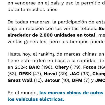
en venderse en el país y eso le permitió
durante muchos años.
De todas maneras, la participación de es
baja en relación con las ventas totales.
Su
alrededor de 2.000 unidades en total
, m
ventas generales, pero los tiempos pued
Hasta hoy, el ranking de marcas chinas en 
tiene este orden en base a la cantidad d
en 2024:
BAIC
(196),
Chery
(179),
Foton
(16
(53),
DFSK
(47),
Haval
(39),
JAC
(33),
Chan
Great Wall
(10),
Jetour
(10),
DFM
(7) y
JM
En el mundo,
las marcas chinas de autos
los vehículos eléctricos.