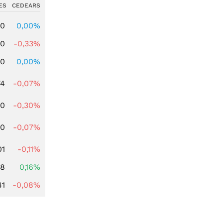
ES
CEDEARS
00
0,00%
00
-0,33%
00
0,00%
74
-0,07%
40
-0,30%
50
-0,07%
01
-0,11%
88
0,16%
41
-0,08%