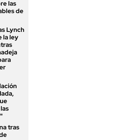
re las
ables de
as Lynch
 la ley
ntras
madeja
para
er
flación
lada,
que
las
"
na tras
 de