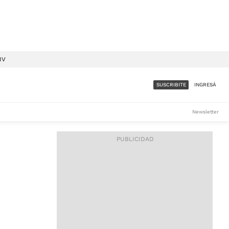
IV
SUSCRIBITE
INGRESÁ
SUMATE A LA COMUNIDAD
Newsletter
DE ÁMBITO
LES
ACCESO FULL - $1.800/MES
ES
CORPORATIVO - CONSULTAR
Si tenés dudas comunicate
con nosotros a
IOS
suscripciones@ambito.com.ar
Llamanos al (54) 11 4556-
9147/48 o
al (54) 11 4449-3256 de lunes a