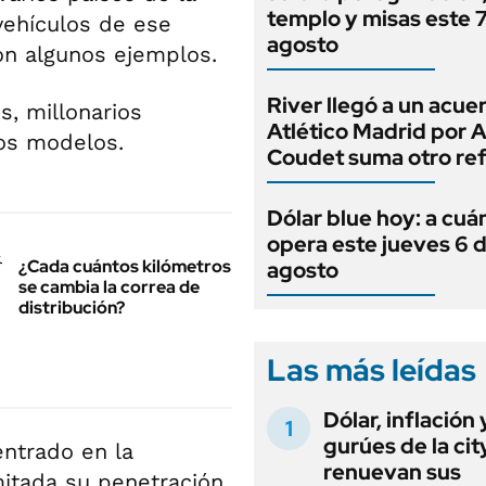
templo y misas este 
vehículos de ese
agosto
on algunos ejemplos.
River llegó a un acue
s, millonarios
Atlético Madrid por 
nos modelos.
Coudet suma otro re
Dólar blue hoy: a cuá
opera este jueves 6 
¿Cada cuántos kilómetros
agosto
se cambia la correa de
distribución?
Las más leídas
Dólar, inflación 
gurúes de la cit
entrado en la
renuevan sus
mitada su penetración