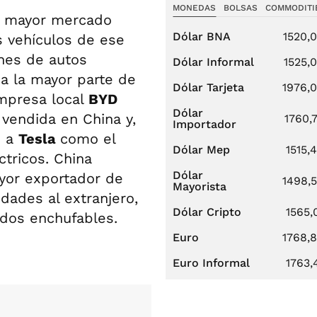
MONEDAS
BOLSAS
COMMODITI
l mayor mercado
Dólar BNA
1520,
 vehículos de ese
ones de autos
Dólar Informal
1525,
a la mayor parte de
Dólar Tarjeta
1976,
empresa local
BYD
Dólar
vendida en China y,
1760,
Importador
ó a
Tesla
como el
Dólar Mep
1515,
tricos. China
Dólar
yor exportador de
1498,
Mayorista
dades al extranjero,
Dólar Cripto
1565,
idos enchufables.
Euro
1768,
Euro Informal
1763,