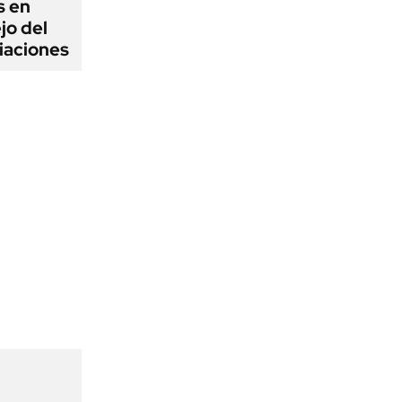
s en
jo del
iaciones