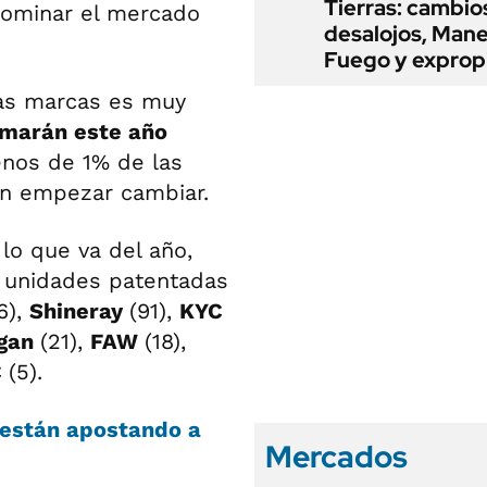
Tierras: cambio
 dominar el mercado
desalojos, Mane
Fuego y exprop
tas marcas es muy
marán este año
enos de 1% de las
en empezar cambiar.
lo que va del año,
e unidades patentadas
6),
Shineray
(91),
KYC
gan
(21),
FAW
(18),
C
(5).
 están apostando a
Mercados