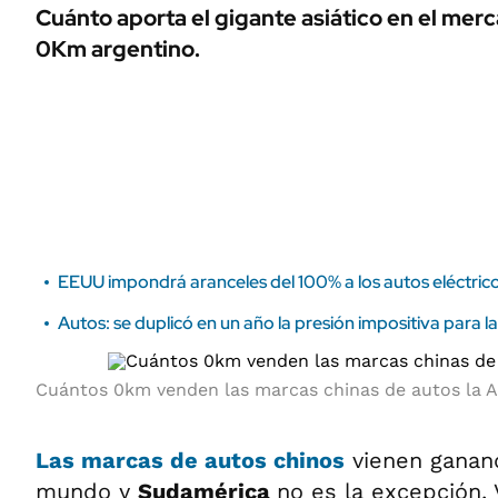
ÁMBITO DEBATE
Cuánto aporta el gigante asiático en el mer
Municipios
0Km argentino.
MEDIAKIT AMBITO DEBATE
URUGUAY
EEUU impondrá aranceles del 100% a los autos eléctric
Autos: se duplicó en un año la presión impositiva para
Cuántos 0km venden las marcas chinas de autos la A
Las marcas de autos chinos
vienen ganand
mundo y
Sudamérica
no es la excepción, 