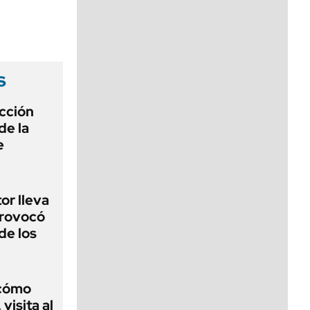
viernes de 10 a 18
s
ección
de la
e
or lleva
provocó
de los
 cómo
visita al