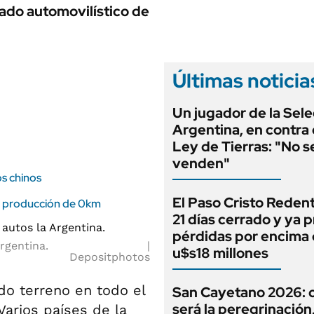
ANUARIO 2025
cado automovilístico de
LIFESTYLE
EDICIÓN IMPRESA
AUTOS
Últimas noticia
Un jugador de la Sel
Argentina, en contra 
Ley de Tierras: "No s
venden"
os chinos
El Paso Cristo Redent
 la producción de 0km
21 días cerrado y ya 
pérdidas por encima 
rgentina.
u$s18 millones
Depositphotos
o terreno en todo el
San Cayetano 2026:
será la peregrinación, 
Varios países de la