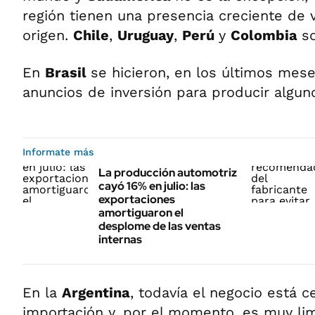
región tienen una presencia creciente de 
origen.
Chile
,
Uruguay
,
Perú
y
Colombia
s
En
Brasil
se hicieron, en los últimos mese
anuncios de inversión para producir algu
Informate más
La producción automotriz
cayó 16% en julio: las
exportaciones
amortiguaron el
desplome de las ventas
internas
En la
Argentina
, todavía el negocio está c
importación y, por el momento, es muy li