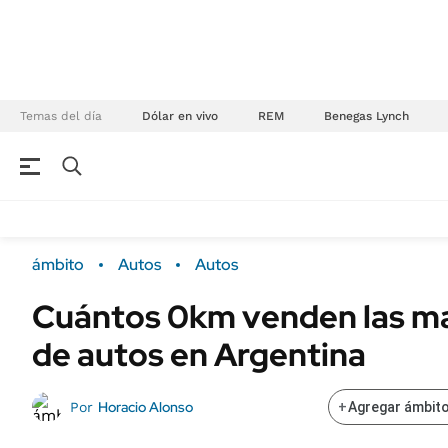
Temas del día
Dólar en vivo
REM
Benegas Lynch
NEGOCIOS
ÚLTIMAS NOTICIAS
Especiales Ámbito
ECONOMÍA
ámbito
Autos
Autos
Real Estate
Banco de Datos
Cuántos 0km venden las ma
Sustentabilidad
Campo
de autos en Argentina
Seguros
FINANZAS
ENERGY REPORT
Dólar
Horacio Alonso
Por
+
Agregar ámbito
POLÍTICA
Mercados
Nacional