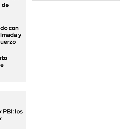
7 de
rdo con
Almada y
fuerzo
nto
de
y PBI: los
y