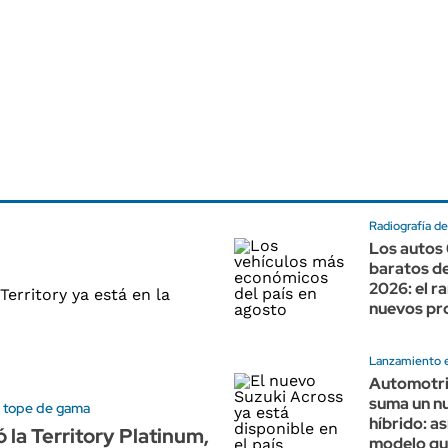
Radiografía d
Los autos
baratos d
2026: el r
nuevos pr
Lanzamiento e
Automotri
suma un n
 tope de gama
híbrido: así
 la Territory Platinum,
modelo qu