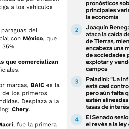
pronósticos sob
iga a los vehículos
principales vari
la economía
Joaquín Beneg
l paraguas del
ataca la caída de
cial con
México
, que
de Tierras, mie
e 35%.
encabeza una 
de sociedades 
s que comercializan
explotar y vend
campos
iciales.
Paladini: "La in
por marcas,
BAIC
es la
está casi contro
pero aún falta 
o de los primeros
estén alineadas 
ndidas. Desplaza a la
tasas de interés
king:
Chery
.
El Senado sesio
el revés a la ley
Macri
, fue la primera