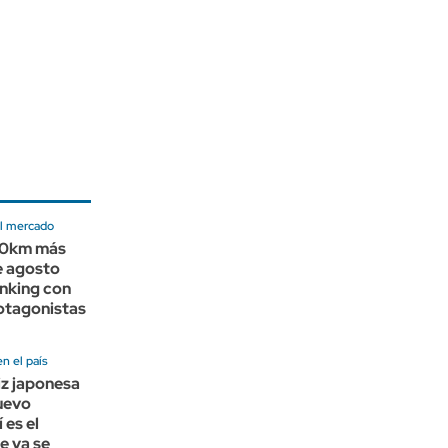
el mercado
 0km más
e agosto
anking con
otagonistas
n el país
z japonesa
uevo
 es el
e ya se