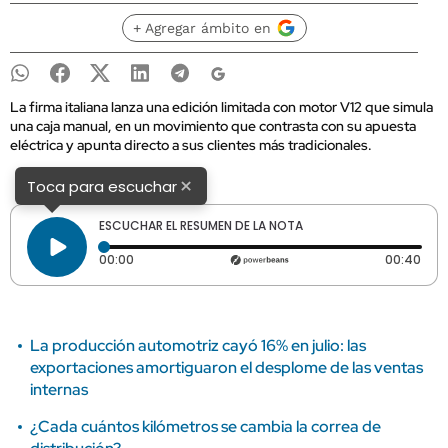
+ Agregar ámbito en
La firma italiana lanza una edición limitada con motor V12 que simula
una caja manual, en un movimiento que contrasta con su apuesta
eléctrica y apunta directo a sus clientes más tradicionales.
×
Toca para escuchar
ESCUCHAR EL RESUMEN DE LA NOTA
Tiempo transcurrido: 0 segundos
Dura
00:00
00:40
La producción automotriz cayó 16% en julio: las
exportaciones amortiguaron el desplome de las ventas
internas
¿Cada cuántos kilómetros se cambia la correa de