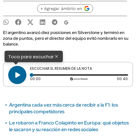
+ Agregar ámbito en
El argentino avanzó diez posiciones en Silverstone y terminó en
zona de puntos, pero el director del equipo evitó nombrarlo en su
balance.
×
Toca para escuchar
ESCUCHAR EL RESUMEN DE LA NOTA
Tiempo transcurrido: 0 segundos
Dura
00:00
00:40
Argentina cada vez más cerca de recibir a la F1: los
principales competidores
Le robaron a Franco Colapinto en Europa: qué objetos
le sacaron y su reacción en redes sociales