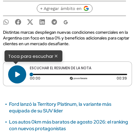
+ Agregar ámbito en
Distintas marcas despliegan nuevas condiciones comerciales en la
Argentina con foco en tasa 0% y beneficios adicionales para captar
clientes en un mercado desafiante.
×
Toca para escuchar
ESCUCHAR EL RESUMEN DE LA NOTA
Tiempo transcurrido: 0 segundos
Dura
00:00
00:39
Ford lanzó la Territory Platinum, la variante más
equipada de su SUV líder
Los autos 0km más baratos de agosto 2026: el ranking
con nuevos protagonistas