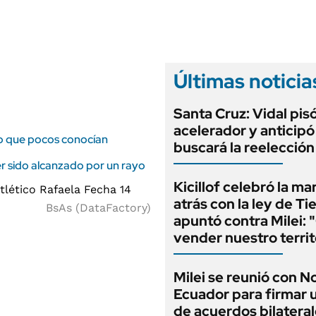
ANUARIO 2025
LIFESTYLE
EDICIÓN IMPRESA
AUTOS
Últimas noticia
Santa Cruz: Vidal pisó
acelerador y anticip
fico que pocos conocían
buscará la reelecció
ber sido alcanzado por un rayo
Kicillof celebró la ma
atrás con la ley de Ti
BsAs (DataFactory)
apuntó contra Milei: 
vender nuestro territ
Milei se reunió con 
Ecuador para firmar 
de acuerdos bilatera