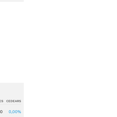
ES
CEDEARS
00
0,00%