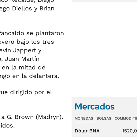
go Diellos y Brian
Pancaldo se plantaron
vero bajo los tres
evin Jappert y
o, Juan Martín
 en la mitad de
ngo en la delantera.
ue dirigido por el
Mercados
 a G. Brown (Madryn).
MONEDAS
BOLSAS
COMMODITI
nidos.
Dólar BNA
1520,