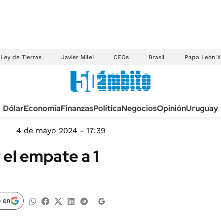
Ley de Tierras
Javier Milei
CEOs
Brasil
Papa León X
Anuario autos 2026
Dólar
Economía
Finanzas
Política
Negocios
Opinión
Uruguay
TECNOLOGÍA
NOVEDADES FISCA
MÉXICO
4 de mayo 2024 - 17:39
EDICTOS JUDICIAL
OPINIÓN
 el empate a 1
MULTAS
MUNDO
LICITACIONES
INFORMACIÓN GENERAL
CUADROS TARIFAR
ESPECTÁCULOS
 en
RECALL
DEPORTES