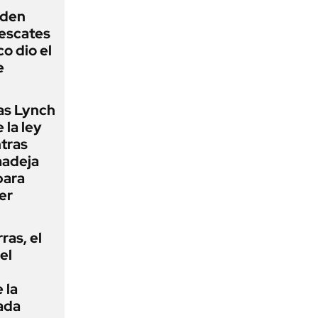
iden
rescates
o dio el
e
as Lynch
 la ley
ntras
madeja
para
er
rras, el
el
 la
ada