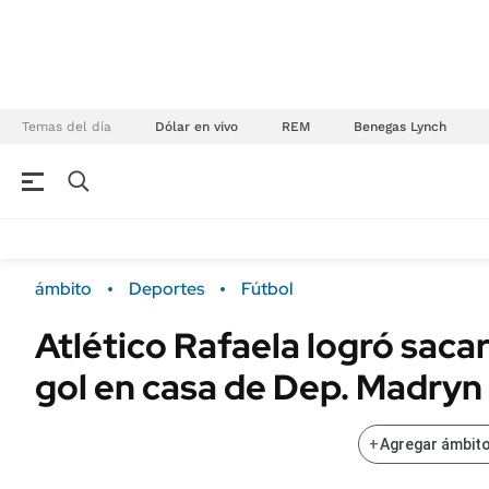
Temas del día
Dólar en vivo
REM
Benegas Lynch
NEGOCIOS
ÚLTIMAS NOTICIAS
Especiales Ámbito
ECONOMÍA
ámbito
Deportes
Fútbol
Real Estate
Banco de Datos
Atlético Rafaela logró sacar
Sustentabilidad
Campo
gol en casa de Dep. Madryn
Seguros
FINANZAS
ENERGY REPORT
Dólar
+
Agregar ámbito
POLÍTICA
Mercados
Nacional