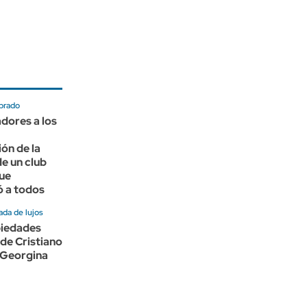
brado
adores a los
ón de la
e un club
ue
ó a todos
ada de lujos
piedades
de Cristiano
 Georgina