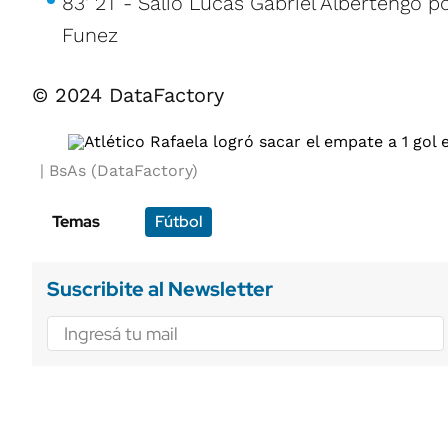
83' 2T - Salió Lucas Gabriel Albertengo 
Funez
© 2024 DataFactory
BsAs (DataFactory)
Temas
Fútbol
Suscribite al Newsletter