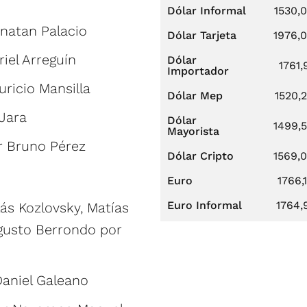
Dólar Informal
1530,
onatan Palacio
Dólar Tarjeta
1976,
riel Arreguín
Dólar
1761,
Importador
uricio Mansilla
Dólar Mep
1520,
 Jara
Dólar
1499,
Mayorista
r Bruno Pérez
Dólar Cripto
1569,
Euro
1766,
Euro Informal
1764,
lás Kozlovsky, Matías
ugusto Berrondo por
Daniel Galeano