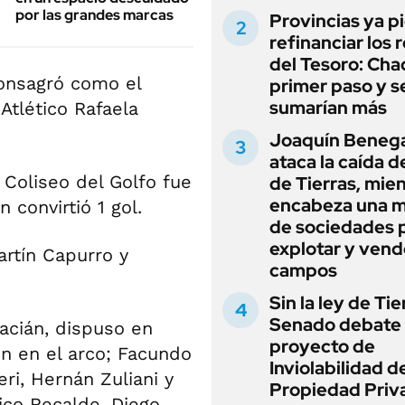
por las grandes marcas
Provincias ya p
refinanciar los 
del Tesoro: Chac
onsagró como el
primer paso y s
sumarían más
Atlético Rafaela
Joaquín Beneg
ataca la caída de
 Coliseo del Golfo fue
de Tierras, mie
encabeza una 
 convirtió 1 gol.
de sociedades 
explotar y vend
rtín Capurro y
campos
Sin la ley de Tie
Senado debate 
acián, dispuso en
proyecto de
n en el arco; Facundo
Inviolabilidad de
ri, Hernán Zuliani y
Propiedad Priv
rico Recalde, Diego