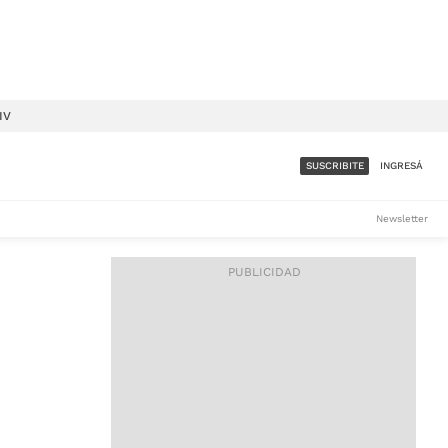
IV
SUSCRIBITE
INGRESÁ
SUMATE A LA COMUNIDAD
Newsletter
DE ÁMBITO
LES
ACCESO FULL - $1.800/MES
ES
CORPORATIVO - CONSULTAR
Si tenés dudas comunicate
con nosotros a
IOS
suscripciones@ambito.com.ar
Llamanos al (54) 11 4556-
9147/48 o
al (54) 11 4449-3256 de lunes a