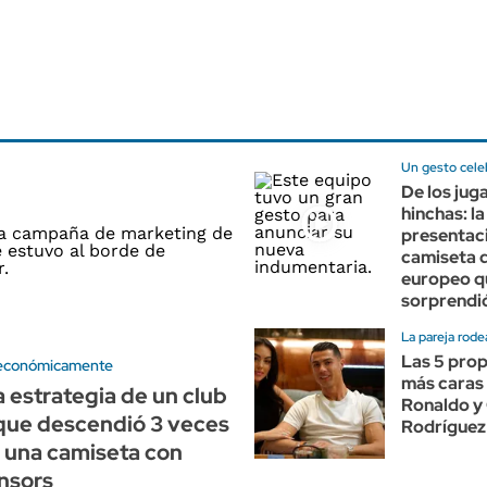
Un gesto cele
De los jug
hinchas: la
presentaci
camiseta d
europeo q
sorprendi
La pareja rode
Las 5 pro
 económicamente
más caras 
a estrategia de un club
Ronaldo y
que descendió 3 veces
Rodríguez
 una camiseta con
nsors