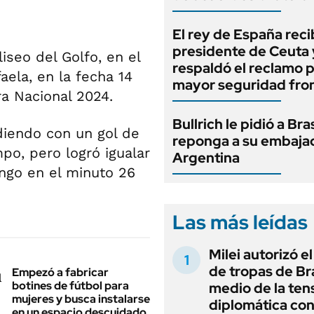
El rey de España recib
presidente de Ceuta 
iseo del Golfo, en el
respaldó el reclamo 
aela, en la fecha 14
mayor seguridad fron
a Nacional 2024.
Bullrich le pidió a Bra
diendo con un gol de
reponga a su embaja
mpo, pero logró igualar
Argentina
engo en el minuto 26
Las más leídas
Milei autorizó e
de tropas de Bra
Empezó a fabricar
botines de fútbol para
medio de la ten
mujeres y busca instalarse
diplomática con
en un espacio descuidado