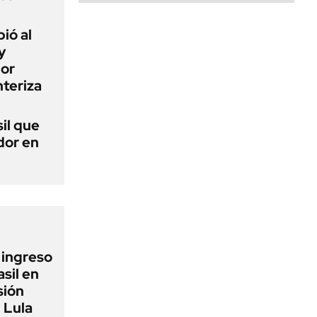
ió al
y
por
teriza
sil que
dor en
l ingreso
sil en
sión
 Lula