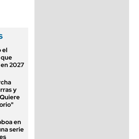
viernes de 10 a 18
s
 el
ó que
n en 2027
rcha
erras y
"Quiere
orio"
Noboa en
una serie
les