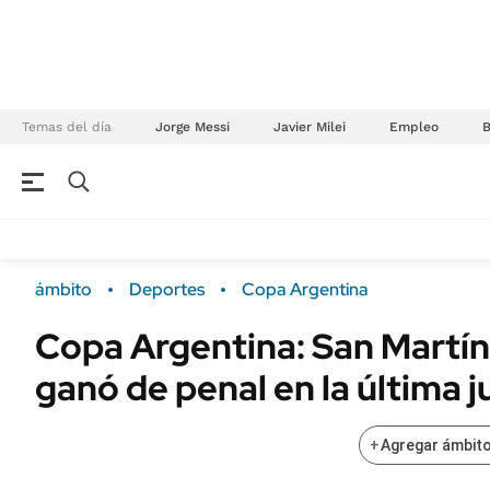
Temas del día
Jorge Messi
Javier Milei
Empleo
NEGOCIOS
ÚLTIMAS NOTICIAS
Especiales Ámbito
ECONOMÍA
ámbito
Deportes
Copa Argentina
Real Estate
Banco de Datos
Copa Argentina: San Martín
Sustentabilidad
Campo
ganó de penal en la última 
Seguros
FINANZAS
ENERGY REPORT
Dólar
+
Agregar ámbito
POLÍTICA
Mercados
Nacional