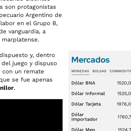
s son protagonistas
pecuario Argentino de
labor en el Grupo B,
de vanguardia, a
l marplatense.
ispuesto y, dentro
Mercados
 del juego y dispuso
e con un remate
MONEDAS
BOLSAS
COMMODITI
que se fue apenas
Dólar BNA
1520,
nllor
.
Dólar Informal
1525,
Dólar Tarjeta
1976,
Dólar
1760,
Importador
Dólar Mep
1524,