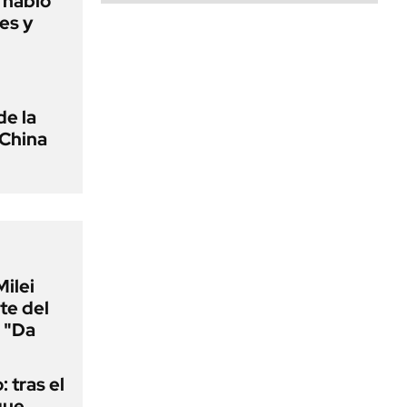
o habló
es y
de la
 China
Milei
te del
 "Da
: tras el
que