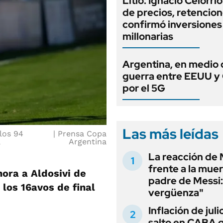
Litio: Ignacio Celorri
de precios, retencion
confirmó inversiones
millonarias
Argentina, en medio 
guerra entre EEUU y
por el 5G
Las más leídas
los 94
Prensa Copa
a
Argentina
La reacción de 
frente a la muer
hora a Aldosivi de
padre de Messi:
 los 16avos de final
vergüenza"
Inflación de julio
salto en CABA 