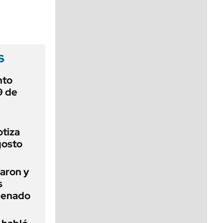
viernes de 10 a 18
s
nto
9 de
otiza
gosto
aron y
s
 Senado