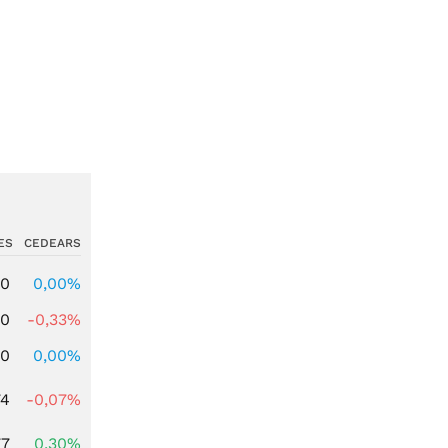
ES
CEDEARS
00
0,00%
00
-0,33%
00
0,00%
74
-0,07%
77
0,30%