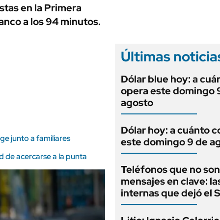
ANUARIO 2025
stas en la Primera
LIFESTYLE
EDICIÓN IMPRESA
lanco a los 94 minutos.
AUTOS
Últimas noticia
Dólar blue hoy: a cuá
opera este domingo 
agosto
Dólar hoy: a cuánto c
e junto a familiares
este domingo 9 de a
 de acercarse a la punta
Teléfonos que no son
mensajes en clave: la
internas que dejó el