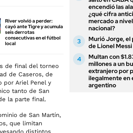
encendió las al
¿qué cifra antic
mercado a nivel
River volvió a perder:
cayó ante Tigre y acumula
nacional?
seis derrotas
consecutivas en el fútbol
Murió Jorge, el
local
de Lionel Messi
Multan con $1.8
millones a un b
 de final del torneo
extranjero por 
dad de Caseros, de
ilegalmente en 
 por Ariel Penel y
argentino
nico tanto de San
e la parte final.
dominio de San Martín,
os, que limitan
vesando distintos