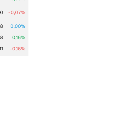
50
-0,07%
88
0,00%
88
0,16%
11
-0,16%