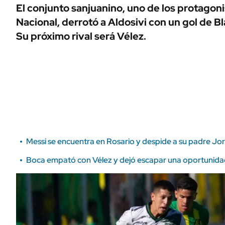
ÁMBITO DEBATE
El conjunto sanjuanino, uno de los protagoni
Municipios
Nacional, derrotó a Aldosivi con un gol de B
MEDIAKIT AMBITO DEBATE
URUGUAY
Su próximo rival será Vélez.
Messi se encuentra en Rosario y despide a su padre Jorg
Boca empató con Vélez y dejó escapar una oportunidad