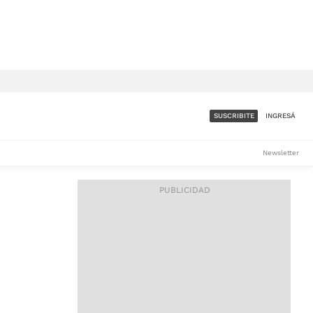
SUSCRIBITE
INGRESÁ
SUMATE A LA COMUNIDAD
Newsletter
DE ÁMBITO
LES
ACCESO FULL - $1.800/MES
ES
CORPORATIVO - CONSULTAR
Si tenés dudas comunicate
con nosotros a
IOS
suscripciones@ambito.com.ar
Llamanos al (54) 11 4556-
9147/48 o
al (54) 11 4449-3256 de lunes a