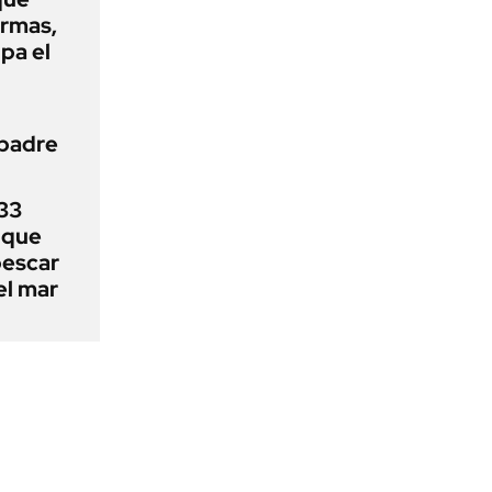
armas,
ipa el
 padre
33
uque
pescar
el mar