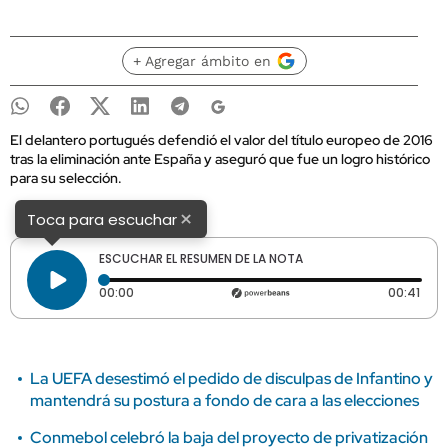
+ Agregar ámbito en
El delantero portugués defendió el valor del título europeo de 2016
tras la eliminación ante España y aseguró que fue un logro histórico
para su selección.
×
Toca para escuchar
ESCUCHAR EL RESUMEN DE LA NOTA
Tiempo transcurrido: 0 segundos
Dura
00:00
00:41
La UEFA desestimó el pedido de disculpas de Infantino y
mantendrá su postura a fondo de cara a las elecciones
Conmebol celebró la baja del proyecto de privatización