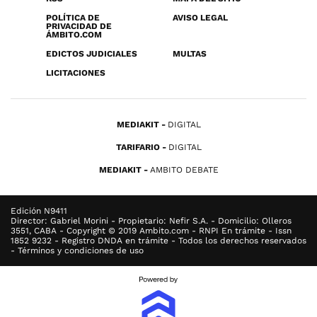
POLÍTICA DE
AVISO LEGAL
PRIVACIDAD DE
ÁMBITO.COM
EDICTOS JUDICIALES
MULTAS
LICITACIONES
MEDIAKIT
DIGITAL
TARIFARIO
DIGITAL
MEDIAKIT
AMBITO DEBATE
Edición N9411
Director: Gabriel Morini - Propietario: Nefir S.A. - Domicilio: Olleros
3551, CABA - Copyright © 2019 Ambito.com - RNPI En trámite - Issn
1852 9232 - Registro DNDA en trámite - Todos los derechos reservados
- Términos y condiciones de uso