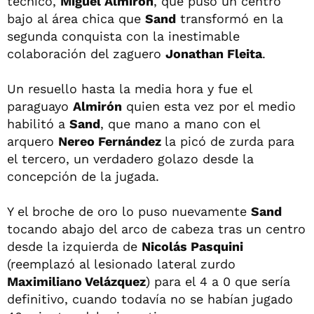
técnico,
Miguel Almirón
, que puso un centro
bajo al área chica que
Sand
transformó en la
segunda conquista con la inestimable
colaboración del zaguero
Jonathan Fleita
.
Un resuello hasta la media hora y fue el
paraguayo
Almirón
quien esta vez por el medio
habilitó a
Sand
, que mano a mano con el
arquero
Nereo Fernández
la picó de zurda para
el tercero, un verdadero golazo desde la
concepción de la jugada.
Y el broche de oro lo puso nuevamente
Sand
tocando abajo del arco de cabeza tras un centro
desde la izquierda de
Nicolás Pasquini
(reemplazó al lesionado lateral zurdo
Maximiliano Velázquez
) para el 4 a 0 que sería
definitivo, cuando todavía no se habían jugado