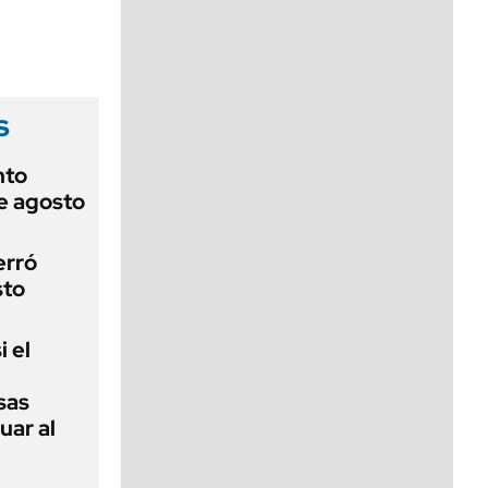
viernes de 10 a 18
s
nto
de agosto
erró
sto
i el
sas
uar al