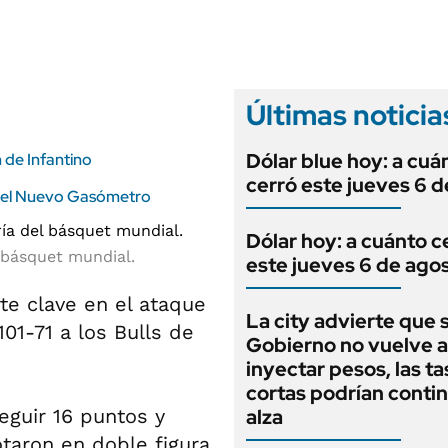
ANUARIO 2025
LIFESTYLE
EDICIÓN IMPRESA
AUTOS
Últimas noticia
Dólar blue hoy: a cuá
 de Infantino
cerró este jueves 6 
en el Nuevo Gasómetro
Dólar hoy: a cuánto c
 básquet mundial.
este jueves 6 de ago
rte clave en el ataque
La city advierte que s
01-71 a los Bulls de
Gobierno no vuelve a
inyectar pesos, las ta
cortas podrían contin
eguir 16 puntos y
alza
otaron en doble figura