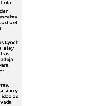
 Lula
iden
rescates
o dio el
e
as Lynch
 la ley
ntras
madeja
para
er
rras,
sesión y
ilidad de
ivada