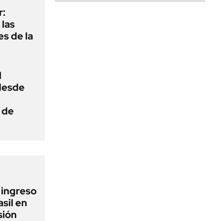
r:
las
es de la
l
 desde
 de
l ingreso
sil en
sión