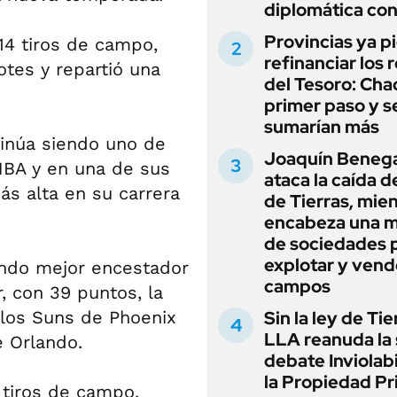
diplomática con
Provincias ya p
14 tiros de campo,
refinanciar los 
otes y repartió una
del Tesoro: Chac
primer paso y s
sumarían más
tinúa siendo uno de
Joaquín Beneg
NBA y en una de sus
ataca la caída de
ás alta en su carrera
de Tierras, mie
encabeza una 
de sociedades 
explotar y vend
undo mejor encestador
campos
r, con 39 puntos, la
a los Suns de Phoenix
Sin la ley de Tie
LLA reanuda la 
e Orlando.
debate Inviolab
la Propiedad Pr
 tiros de campo,