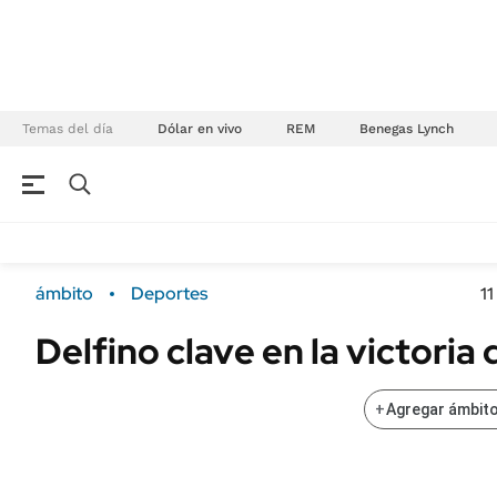
Temas del día
Dólar en vivo
REM
Benegas Lynch
NEGOCIOS
ÚLTIMAS NOTICIAS
Especiales Ámbito
ECONOMÍA
ámbito
Deportes
1
Real Estate
Banco de Datos
Delfino clave en la victoria
Sustentabilidad
Campo
Seguros
FINANZAS
+
Agregar ámbito
ENERGY REPORT
Dólar
POLÍTICA
Mercados
Nacional