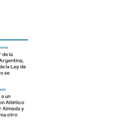
ierno
 de la
Argentina,
de la Ley de
No se
ases
 a un
n Atlético
r Almada y
ma otro