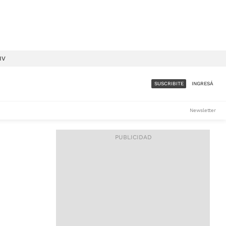
IV
SUSCRIBITE
INGRESÁ
SUMATE A LA COMUNIDAD
Newsletter
DE ÁMBITO
LES
ACCESO FULL - $1.800/MES
ES
CORPORATIVO - CONSULTAR
Si tenés dudas comunicate
con nosotros a
IOS
suscripciones@ambito.com.ar
Llamanos al (54) 11 4556-
9147/48 o
al (54) 11 4449-3256 de lunes a