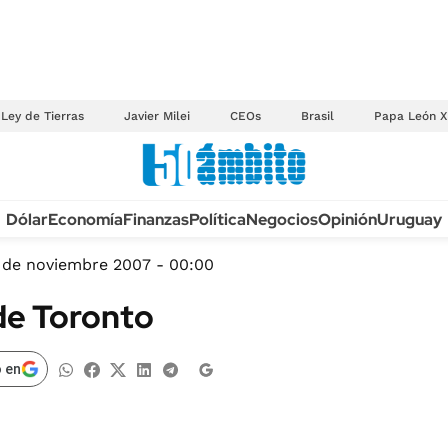
Ley de Tierras
Javier Milei
CEOs
Brasil
Papa León X
Anuario autos 2026
Dólar
Economía
Finanzas
Política
Negocios
Opinión
Uruguay
TECNOLOGÍA
NOVEDADES FISCA
MÉXICO
1 de noviembre 2007 - 00:00
EDICTOS JUDICIAL
OPINIÓN
 de Toronto
MULTAS
MUNDO
LICITACIONES
INFORMACIÓN GENERAL
 en
CUADROS TARIFAR
ESPECTÁCULOS
RECALL
DEPORTES