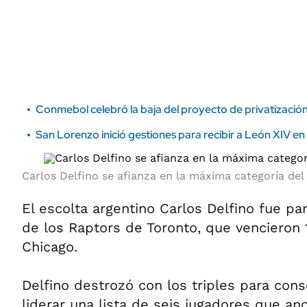
ÁMBITO DEBATE
Municipios
MEDIAKIT AMBITO DEBATE
URUGUAY
Conmebol celebró la baja del proyecto de privatización
San Lorenzo inició gestiones para recibir a León XIV 
Carlos Delfino se afianza en la máxima categoría del
El escolta argentino Carlos Delfino fue pa
de los Raptors de Toronto, que vencieron 1
Chicago.
Delfino destrozó con los triples para cons
liderar una lista de seis jugadores que an