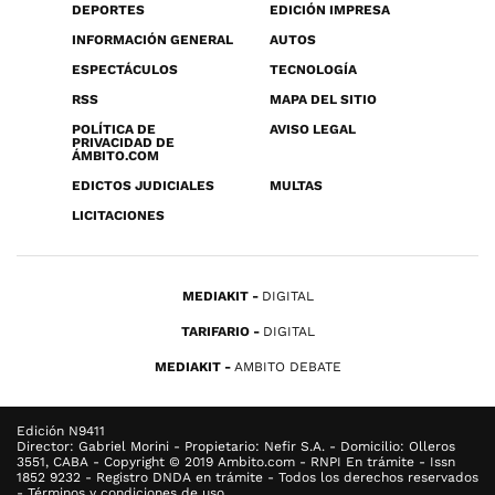
DEPORTES
EDICIÓN IMPRESA
INFORMACIÓN GENERAL
AUTOS
ESPECTÁCULOS
TECNOLOGÍA
RSS
MAPA DEL SITIO
POLÍTICA DE
AVISO LEGAL
PRIVACIDAD DE
ÁMBITO.COM
EDICTOS JUDICIALES
MULTAS
LICITACIONES
MEDIAKIT
DIGITAL
TARIFARIO
DIGITAL
MEDIAKIT
AMBITO DEBATE
Edición N9411
Director: Gabriel Morini - Propietario: Nefir S.A. - Domicilio: Olleros
3551, CABA - Copyright © 2019 Ambito.com - RNPI En trámite - Issn
1852 9232 - Registro DNDA en trámite - Todos los derechos reservados
- Términos y condiciones de uso