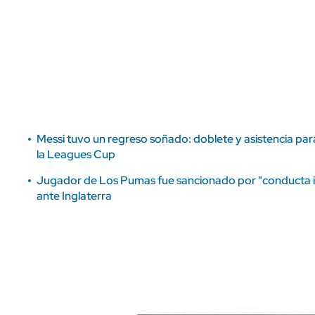
ÁMBITO DEBATE
Municipios
MEDIAKIT AMBITO DEBATE
URUGUAY
Messi tuvo un regreso soñado: doblete y asistencia par
la Leagues Cup
Jugador de Los Pumas fue sancionado por "conducta in
ante Inglaterra