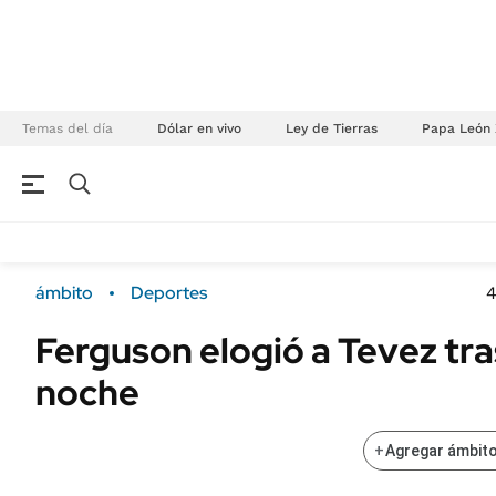
Temas del día
Dólar en vivo
Ley de Tierras
Papa León 
NEGOCIOS
ÚLTIMAS NOTICIAS
Especiales Ámbito
ECONOMÍA
ámbito
Deportes
4
Real Estate
Banco de Datos
Ferguson elogió a Tevez tra
Sustentabilidad
Campo
noche
Seguros
FINANZAS
ENERGY REPORT
Dólar
+
Agregar ámbito
POLÍTICA
Mercados
Nacional