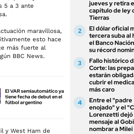
jueves y retira e
s 5 a 3 ante
capítulo de ley 
sa.
Tierras
El dólar oficial
ctuación maravillosa,
tercera suba al 
nitivamente esto hace
el Banco Nación
ce más fuerte al
su récord nomin
según BBC News.
Fallo histórico d
Corte: las prep
estarán obligad
cubrir el medi
más caro
El VAR semiautomático ya
tiene fecha de debut en el
Entre el "padre
fútbol argentino
enojado" y el "C
Lorenzetti dejó
mensaje al Gobi
nombrar a Milei
sil y West Ham de