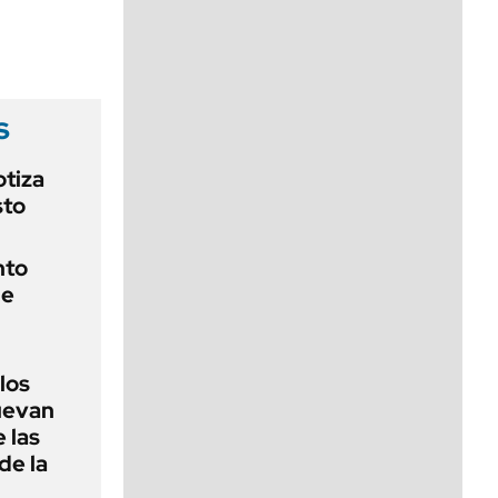
viernes de 10 a 18
s
otiza
sto
nto
de
 los
nuevan
 las
de la