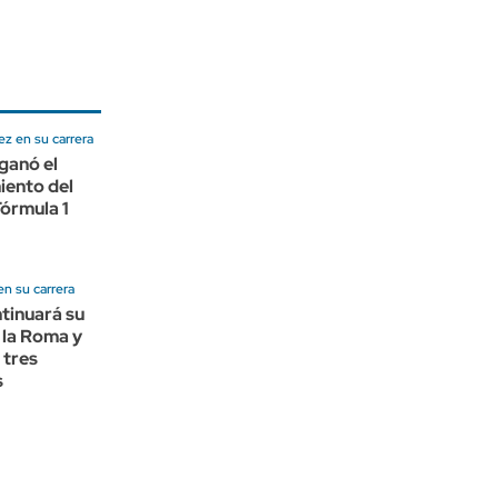
z en su carrera
ganó el
iento del
Fórmula 1
en su carrera
tinuará su
 la Roma y
 tres
s