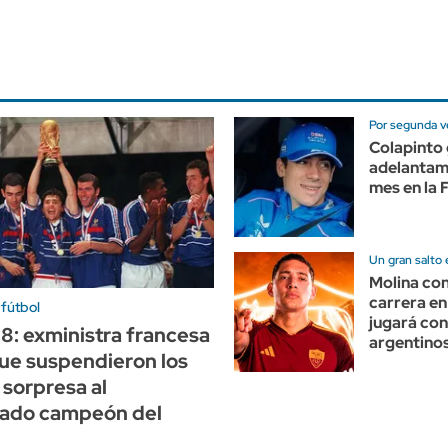
Por segunda ve
Colapinto 
adelantam
mes en la 
Un gran salto 
Molina con
carrera en
 fútbol
jugará con
98: exministra francesa
argentino
ue suspendieron los
 sorpresa al
nado campeón del