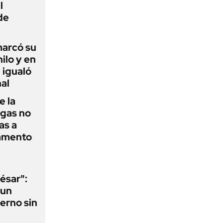
l
de
 marcó su
hilo y en
 igualó
al
e la
agas no
as a
camento
ésar":
 un
erno sin