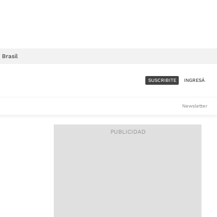
Brasil
SUSCRIBITE
INGRESÁ
SUMATE A LA COMUNIDAD
Newsletter
DE ÁMBITO
LES
ACCESO FULL - $1.800/MES
ES
CORPORATIVO - CONSULTAR
Si tenés dudas comunicate
con nosotros a
IOS
suscripciones@ambito.com.ar
Llamanos al (54) 11 4556-
9147/48 o
al (54) 11 4449-3256 de lunes a