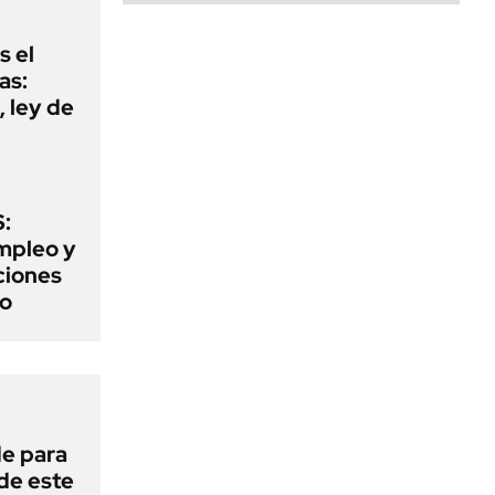
s el
as:
 ley de
:
mpleo y
aciones
to
de para
 de este