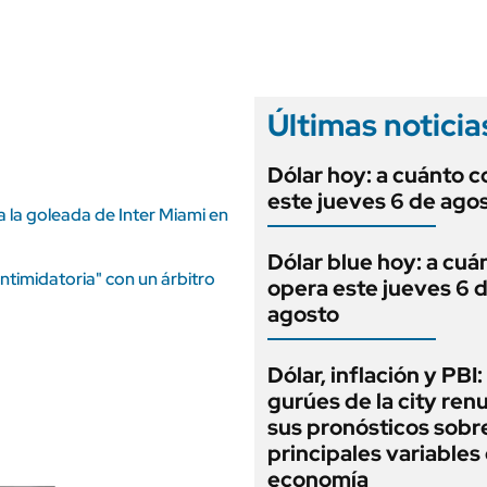
ANUARIO 2025
LIFESTYLE
EDICIÓN IMPRESA
AUTOS
Últimas noticia
Dólar hoy: a cuánto c
este jueves 6 de ago
a la goleada de Inter Miami en
Dólar blue hoy: a cuá
timidatoria" con un árbitro
opera este jueves 6 
agosto
Dólar, inflación y PBI:
gurúes de la city re
sus pronósticos sobre
principales variables 
economía