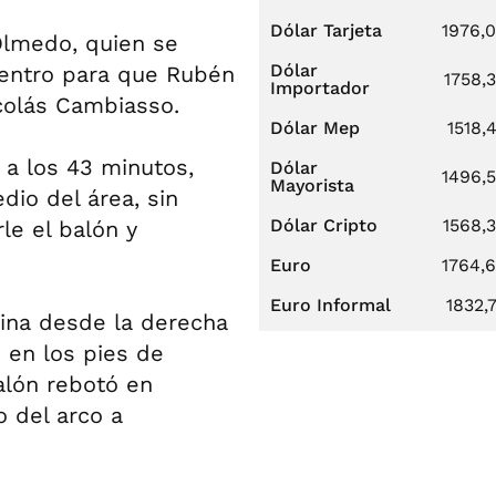
Dólar Tarjeta
1976,
Olmedo, quien se
Dólar
centro para que Rubén
1758,
Importador
colás Cambiasso.
Dólar Mep
1518,
 a los 43 minutos,
Dólar
1496,
Mayorista
dio del área, sin
Dólar Cripto
1568,
rle el balón y
Euro
1764,
Euro Informal
1832,
uina desde la derecha
ó en los pies de
alón rebotó en
 del arco a