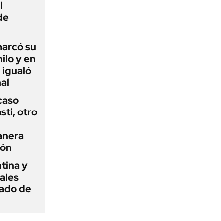
l
de
 marcó su
hilo y en
 igualó
al
 caso
ti, otro
anera
ión
tina y
ñales
gado de