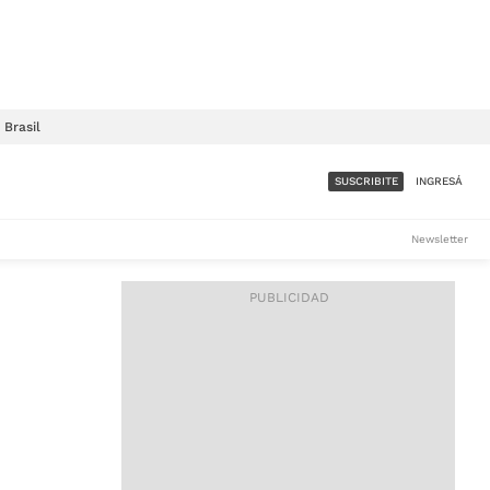
Brasil
SUSCRIBITE
INGRESÁ
SUMATE A LA COMUNIDAD
Newsletter
DE ÁMBITO
LES
ACCESO FULL - $1.800/MES
ES
CORPORATIVO - CONSULTAR
Si tenés dudas comunicate
con nosotros a
IOS
suscripciones@ambito.com.ar
Llamanos al (54) 11 4556-
9147/48 o
al (54) 11 4449-3256 de lunes a