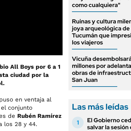
como cualquiera"
Ruinas y cultura milen
joya arqueológica de
Tucumán que impresi
los viajeros
Vicuña desembolsar
millones por adelant
io All Boys por 6 a 1
obras de infraestruc
sta ciudad por la
San Juan
l.
uso en ventaja al
Las más leídas
 el conjunto
les de
Rubén Ramírez
El Gobierno ce
 los 28 y 44.
salvar la sesión