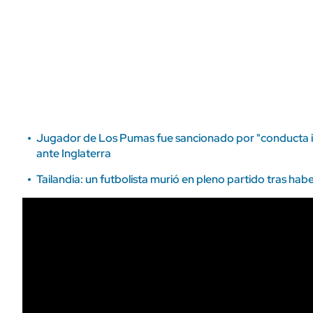
ÁMBITO DEBATE
Municipios
MEDIAKIT AMBITO DEBATE
URUGUAY
Jugador de Los Pumas fue sancionado por "conducta in
ante Inglaterra
Tailandia: un futbolista murió en pleno partido tras ha