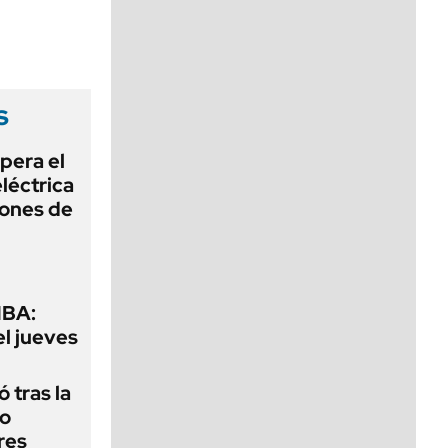
viernes de 10 a 18
s
pera el
léctrica
lones de
MBA:
el jueves
 tras la
do
res