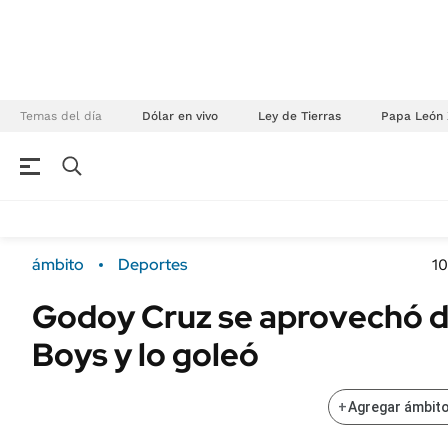
Temas del día
Dólar en vivo
Ley de Tierras
Papa León 
NEGOCIOS
ÚLTIMAS NOTICIAS
Especiales Ámbito
ECONOMÍA
ámbito
Deportes
10
Real Estate
Banco de Datos
Godoy Cruz se aprovechó de
Sustentabilidad
Campo
Boys y lo goleó
Seguros
FINANZAS
ENERGY REPORT
Dólar
+
Agregar ámbito
POLÍTICA
Mercados
Nacional