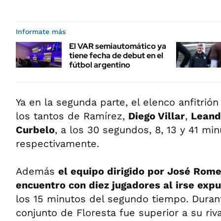
Informate más
El VAR semiautomático ya
tiene fecha de debut en el
fútbol argentino
Ya en la segunda parte, el elenco anfitrión
los tantos de Ramírez,
Diego Villar
,
Leand
Curbelo
, a los 30 segundos, 8, 13 y 41 mi
respectivamente.
Además
el equipo dirigido por José Rome
encuentro con diez jugadores al irse ex
los 15 minutos del segundo tiempo. Durant
conjunto de Floresta fue superior a su riv