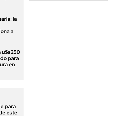
aria: la
ona a
á u$s250
ado para
tura en
de para
 de este