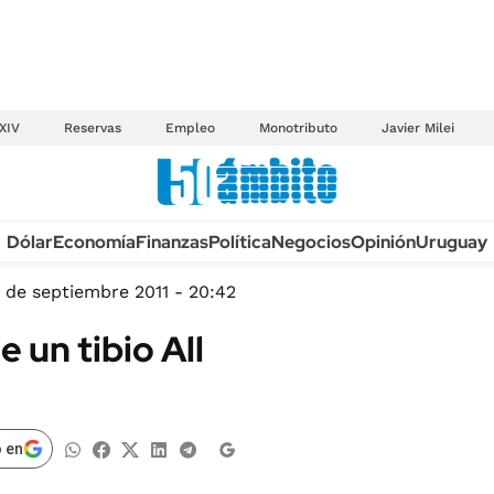
XIV
Reservas
Empleo
Monotributo
Javier Milei
Anuario autos 2026
Dólar
Economía
Finanzas
Política
Negocios
Opinión
Uruguay
TECNOLOGÍA
NOVEDADES FISCA
MÉXICO
 de septiembre 2011 - 20:42
EDICTOS JUDICIAL
OPINIÓN
 un tibio All
MULTAS
MUNDO
LICITACIONES
INFORMACIÓN GENERAL
CUADROS TARIFAR
ESPECTÁCULOS
 en
RECALL
DEPORTES