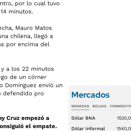
ntro, por lo cual tuvo
 14 minutos.
erecha, Mauro Matos
na chilena, llegó a
as por encima del
y a los 22 minutos
ego de un córner
do Domínguez envió un
Mercados
o defendido pro
MONEDAS
BOLSAS
COMMODITI
oy Cruz empezó a
Dólar BNA
1520,
consiguió el empate.
Dólar Informal
1540,