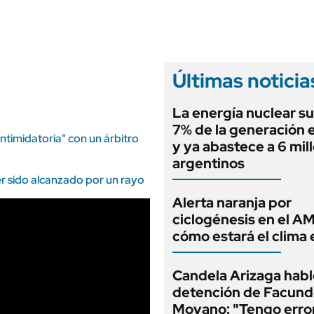
ANUARIO 2025
LIFESTYLE
EDICIÓN IMPRESA
AUTOS
Últimas noticia
La energía nuclear su
7% de la generación e
timidatoria" con un árbitro
y ya abastece a 6 mil
argentinos
ber sido alcanzado por un rayo
Alerta naranja por
ciclogénesis en el A
cómo estará el clima 
Candela Arizaga habló
detención de Facun
Moyano: "Tengo erro