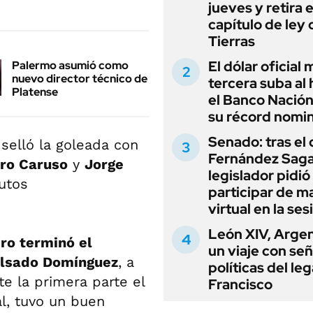
jueves y retira e
capítulo de ley 
Tierras
El dólar oficial
Palermo asumió como
nuevo director técnico de
tercera suba al 
Platense
el Banco Nación
su récord nomin
Senado: tras el
 selló la goleada con
Fernández Sagas
ro Caruso
y
Jorge
legislador pidió
nutos
participar de m
virtual en la ses
León XIV, Argen
ro terminó el
un viaje con se
pulsado Domínguez
, a
políticas del le
e la primera parte el
Francisco
al, tuvo un buen