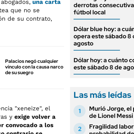
s abogados,
una carta
derrotas consecutiva
tea que no se
fútbol local
ón de su contrato,
Dólar blue hoy: a cuá
opera este sábado 8 
agosto
Dólar hoy: a cuánto c
Palacios negó cualquier
este sábado 8 de ago
vínculo con la causa narco
de su suegro
Las más leídas
ncia "xeneize", el
Murió Jorge, el
de Lionel Messi
ras y
exige volver a
er convocado a los
Fragilidad labora
o contrario se
probabilidad d