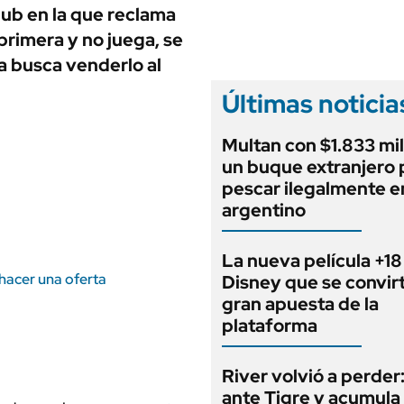
ANUARIO 2025
lub en la que reclama
LIFESTYLE
EDICIÓN IMPRESA
 primera y no juega, se
AUTOS
ia busca venderlo al
Últimas noticia
Multan con $1.833 mil
un buque extranjero 
pescar ilegalmente e
argentino
La nueva película +18
 hacer una oferta
Disney que se convirt
gran apuesta de la
plataforma
River volvió a perder
ante Tigre y acumula 