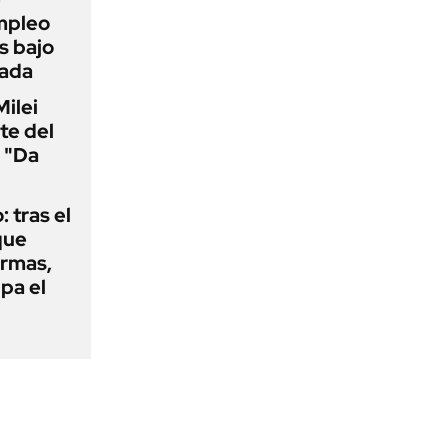
mpleo
s bajo
cada
Milei
te del
 "Da
: tras el
que
armas,
ipa el