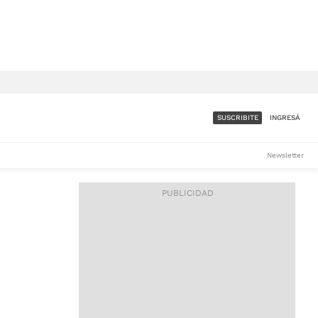
SUSCRIBITE
INGRESÁ
SUMATE A LA COMUNIDAD
Newsletter
DE ÁMBITO
LES
ACCESO FULL - $1.800/MES
ES
CORPORATIVO - CONSULTAR
Si tenés dudas comunicate
con nosotros a
IOS
suscripciones@ambito.com.ar
Llamanos al (54) 11 4556-
9147/48 o
al (54) 11 4449-3256 de lunes a