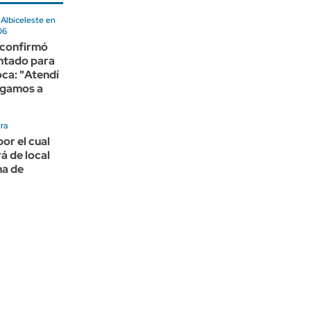
 Albiceleste en
06
confirmó
ntado para
oca: "Atendí
egamos a
ra
por el cual
á de local
ha de