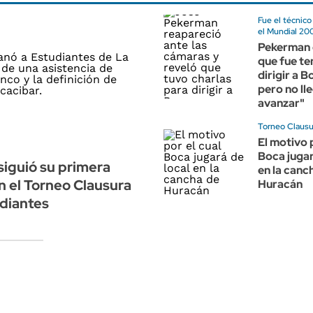
Fue el técnico
el Mundial 20
Pekerman 
que fue te
dirigir a B
pero no ll
avanzar"
Torneo Clausu
El motivo 
Boca jugar
iguió su primera
en la canc
en el Torneo Clausura
Huracán
diantes