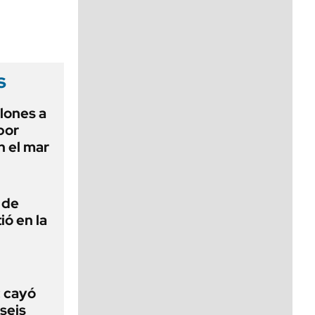
viernes de 10 a 18
s
lones a
por
n el mar
 de
ió en la
: cayó
seis