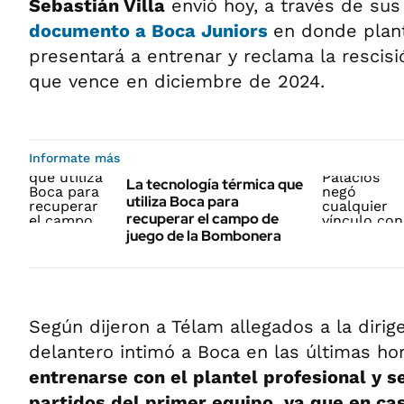
Sebastián Villa
envió hoy, a través de su
documento a
Boca
Juniors
en donde plan
presentará a entrenar y reclama la rescisi
que vence en diciembre de 2024.
Informate más
La tecnología térmica que
utiliza Boca para
recuperar el campo de
juego de la Bombonera
Según dijeron a Télam allegados a la dirige
delantero intimó a Boca en las últimas ho
entrenarse con el plantel profesional y s
partidos del primer equipo, ya que en cas