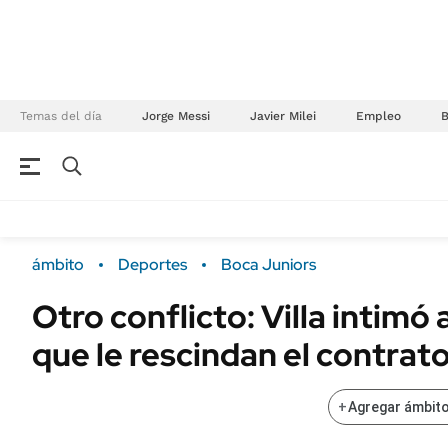
Temas del día
Jorge Messi
Javier Milei
Empleo
NEGOCIOS
ÚLTIMAS NOTICIAS
Especiales Ámbito
ECONOMÍA
ámbito
Deportes
Boca Juniors
Real Estate
Banco de Datos
Otro conflicto: Villa intimó
Sustentabilidad
Campo
que le rescindan el contrat
Seguros
FINANZAS
ENERGY REPORT
Dólar
+
Agregar ámbito
POLÍTICA
Mercados
Nacional