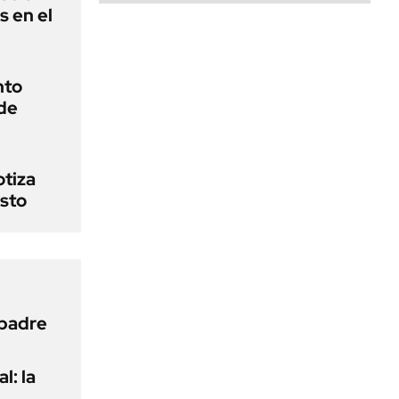
s en el
nto
de
otiza
sto
 padre
l: la
e