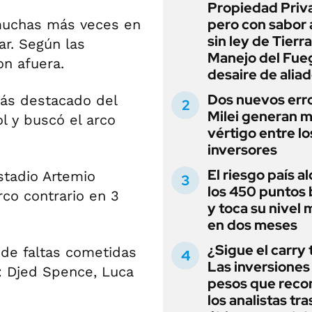
Propiedad Priv
pero con sabor
 muchas más veces en
sin ley de Tierra
ar. Según las
Manejo del Fue
on afuera.
desaire de alia
Dos nuevos err
más destacado del
Milei generan 
ol y buscó el arco
vértigo entre lo
inversores
El riesgo país a
stadio Artemio
los 450 puntos 
rco contrario en 3
y toca su nivel 
en dos meses
¿Sigue el carry
 de faltas cometidas
Las inversiones
 Djed Spence, Luca
pesos que rec
los analistas tra