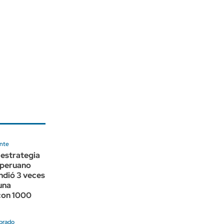
nte
a estrategia
 peruano
ndió 3 veces
una
con 1000
brado