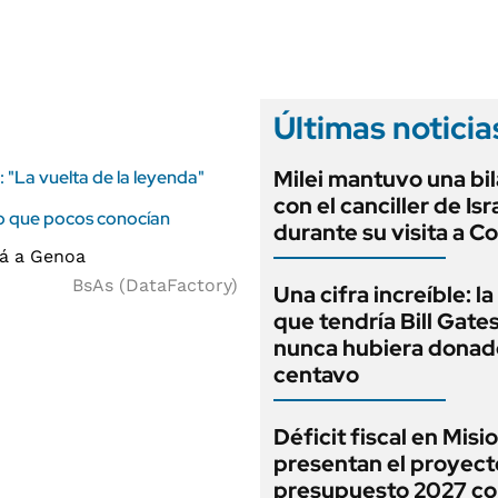
ANUARIO 2025
LIFESTYLE
EDICIÓN IMPRESA
AUTOS
Últimas noticia
Milei mantuvo una bil
: "La vuelta de la leyenda"
con el canciller de Isr
fico que pocos conocían
durante su visita a C
BsAs (DataFactory)
Una cifra increíble: l
que tendría Bill Gates
nunca hubiera donad
centavo
Déficit fiscal en Misi
presentan el proyect
presupuesto 2027 co