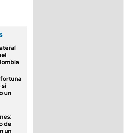
viernes de 10 a 18
s
ateral
ael
olombia
a fortuna
 si
o un
ones:
o de
n un