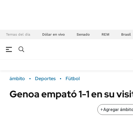
Temas del día
Dólar en vivo
Senado
REM
Brasil
NEGOCIOS
ÚLTIMAS NOTICIAS
Especiales Ámbito
ECONOMÍA
ámbito
Deportes
Fútbol
Real Estate
Banco de Datos
Genoa empató 1-1 en su visi
Sustentabilidad
Campo
Seguros
FINANZAS
+
Agregar ámbito
ENERGY REPORT
Dólar
POLÍTICA
Mercados
Nacional