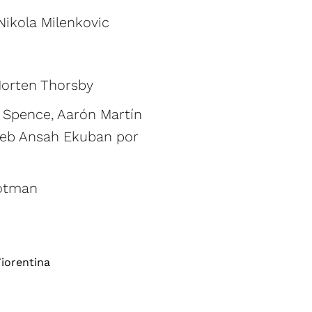
Nikola Milenkovic
 Morten Thorsby
d Spence, Aarón Martín
aleb Ansah Ekuban por
ootman