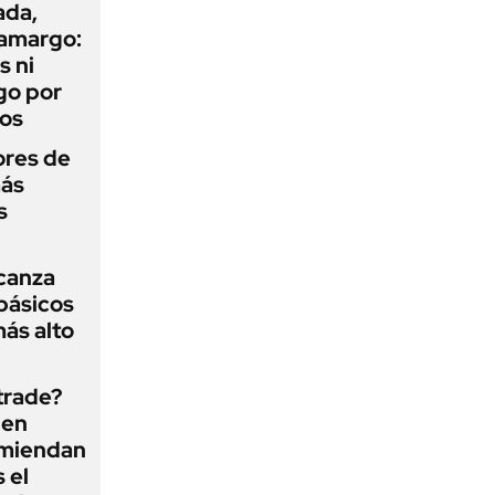
ada,
 amargo:
s ni
go por
dos
ores de
más
s
lcanza
básicos
más alto
 trade?
 en
omiendan
s el