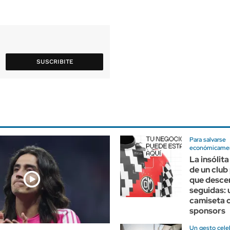
SUSCRIBITE
Para salvarse
económicame
La insólit
de un club
que desce
seguidas: 
camiseta 
sponsors
Un gesto cele