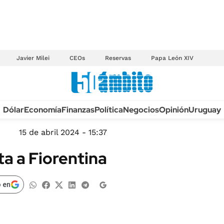
Javier Milei
CEOs
Reservas
Papa León XIV
Anuario autos 2026
Dólar
Economía
Finanzas
Política
Negocios
Opinión
Uruguay
TECNOLOGÍA
NOVEDADES FISCA
MÉXICO
15 de abril 2024 - 15:37
EDICTOS JUDICIAL
OPINIÓN
ta a Fiorentina
MULTAS
MUNDO
LICITACIONES
INFORMACIÓN GENERAL
 en
CUADROS TARIFAR
ESPECTÁCULOS
RECALL
DEPORTES