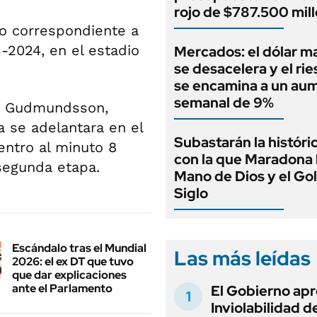
rojo de $787.500 mil
lo correspondiente a
3-2024, en el estadio
Mercados: el dólar m
se desacelera y el rie
se encamina a un au
semanal de 9%
rt Gudmundsson,
 se adelantara en el
Subastarán la históri
entro al minuto 8
con la que Maradona h
segunda etapa.
Mano de Dios y el Gol
Siglo
Escándalo tras el Mundial
Las más leídas
2026: el ex DT que tuvo
que dar explicaciones
ante el Parlamento
El Gobierno apr
Inviolabilidad de