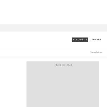
SUSCRIBITE
INGRESÁ
SUMATE A LA COMUNIDAD
Newsletter
DE ÁMBITO
LES
ACCESO FULL - $1.800/MES
ES
CORPORATIVO - CONSULTAR
Si tenés dudas comunicate
con nosotros a
IOS
suscripciones@ambito.com.ar
Llamanos al (54) 11 4556-
9147/48 o
al (54) 11 4449-3256 de lunes a