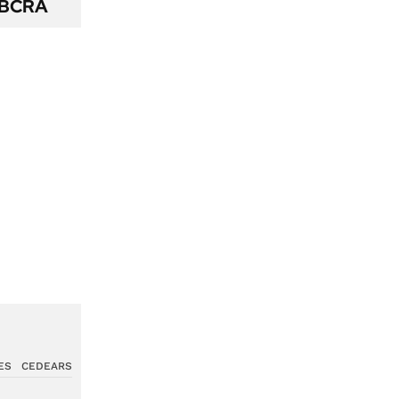
l BCRA
ES
CEDEARS