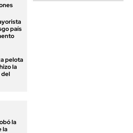
lones
ayorista
sgo país
mento
ca pelota
izo la
 del
obó la
 la