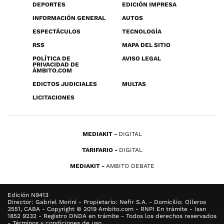
DEPORTES
EDICIÓN IMPRESA
INFORMACIÓN GENERAL
AUTOS
ESPECTÁCULOS
TECNOLOGÍA
RSS
MAPA DEL SITIO
POLÍTICA DE
AVISO LEGAL
PRIVACIDAD DE
ÁMBITO.COM
EDICTOS JUDICIALES
MULTAS
LICITACIONES
MEDIAKIT
DIGITAL
TARIFARIO
DIGITAL
MEDIAKIT
AMBITO DEBATE
Edición N9413
Director: Gabriel Morini - Propietario: Nefir S.A. - Domicilio: Olleros
3551, CABA - Copyright © 2019 Ambito.com - RNPI En trámite - Issn
1852 9232 - Registro DNDA en trámite - Todos los derechos reservados
- Términos y condiciones de uso