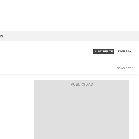
IV
SUSCRIBITE
INGRESÁ
SUMATE A LA COMUNIDAD
Newsletter
DE ÁMBITO
LES
ACCESO FULL - $1.800/MES
ES
CORPORATIVO - CONSULTAR
Si tenés dudas comunicate
con nosotros a
IOS
suscripciones@ambito.com.ar
Llamanos al (54) 11 4556-
9147/48 o
al (54) 11 4449-3256 de lunes a