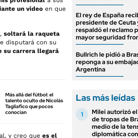
nis profesional
a sus
ante un video
en que
El rey de España recib
presidente de Ceuta 
respaldó el reclamo 
d,
soltará la raqueta
mayor seguridad fron
e disputará con su
de su carrera llegará
Bullrich le pidió a Bra
reponga a su embaja
Argentina
Más allá del fútbol: el
Las más leídas
talento oculto de Nicolás
Tagliafico que pocos
Milei autorizó e
conocían
de tropas de Bra
medio de la ten
diplomática con
al, y creo que
es el