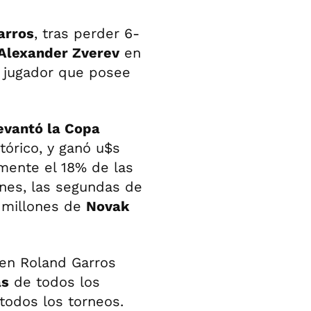
arros
, tras perder 6-
Alexander Zverev
en
l jugador que posee
evantó la Copa
tórico, y ganó u$s
mente el 18% de las
ones, las segundas de
6 millones de
Novak
 en Roland Garros
as
de todos los
todos los torneos.