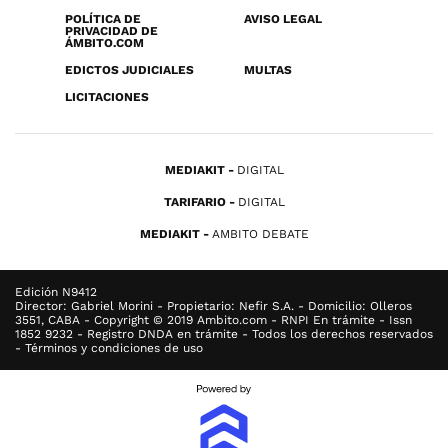
POLÍTICA DE
AVISO LEGAL
PRIVACIDAD DE
ÁMBITO.COM
EDICTOS JUDICIALES
MULTAS
LICITACIONES
MEDIAKIT
DIGITAL
TARIFARIO
DIGITAL
MEDIAKIT
AMBITO DEBATE
Edición N9412
Director: Gabriel Morini - Propietario: Nefir S.A. - Domicilio: Olleros
3551, CABA - Copyright © 2019 Ambito.com - RNPI En trámite - Issn
1852 9232 - Registro DNDA en trámite - Todos los derechos reservados
- Términos y condiciones de uso