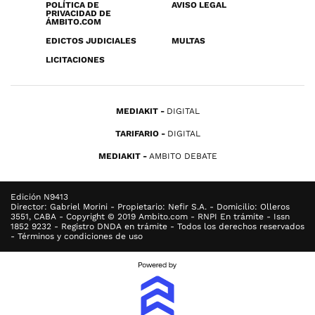
POLÍTICA DE
AVISO LEGAL
PRIVACIDAD DE
ÁMBITO.COM
EDICTOS JUDICIALES
MULTAS
LICITACIONES
MEDIAKIT
DIGITAL
TARIFARIO
DIGITAL
MEDIAKIT
AMBITO DEBATE
Edición N9413
Director: Gabriel Morini - Propietario: Nefir S.A. - Domicilio: Olleros
3551, CABA - Copyright © 2019 Ambito.com - RNPI En trámite - Issn
1852 9232 - Registro DNDA en trámite - Todos los derechos reservados
- Términos y condiciones de uso